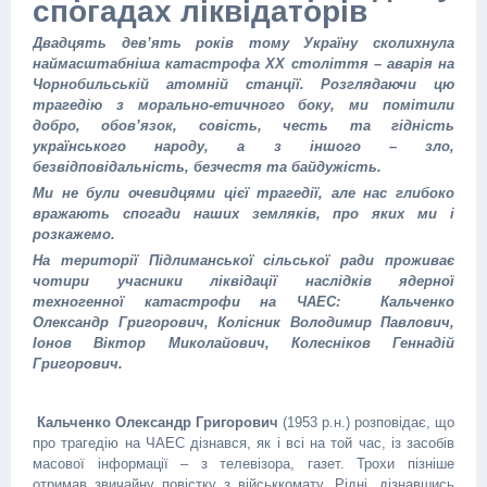
спогадах ліквідаторів
Двадцять дев’ять років тому Україну сколихнула
наймасштабніша катастрофа ХХ століття – аварія на
Чорнобильській атомній станції. Розглядаючи цю
трагедію з морально-етичного боку, ми помітили
добро, обов’язок, совість, честь та гідність
українського народу, а з іншого – зло,
безвідповідальність, безчестя та байдужість.
Ми не були очевидцями цієї трагедії, але нас глибоко
вражають спогади наших земляків, про яких ми і
розкажемо.
На території Підлиманської сільської ради проживає
чотири учасники ліквідації наслідків ядерної
техногенної катастрофи на ЧАЕС: Кальченко
Олександр Григорович, Колісник Володимир Павлович,
Іонов Віктор Миколайович, Колесніков Геннадій
Григорович.
Кальченко Олександр Григорович
(1953 р.н.) розповідає, що
про трагедію на ЧАЕС дізнався, як і всі на той час, із засобів
масової інформації – з телевізора, газет. Трохи пізніше
отримав звичайну повістку з військкомату. Рідні, дізнавшись