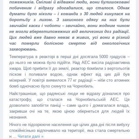
пожежників. Сміливі й відважні люди, вони булишоковані
побаченим і відразу здогадалися, що сталося. Однак
думати було ніколи – і команда з 30 людей кинулася на
боротьбу з лихом. З захисного одягу на них були
звичайні каски і чоботи – звичайно, вони жодним чином
не могли вберегтипожежних від величезних доз радіації.
Цих людей вже давно немає в живих, усі вони в різний
час померли болісною смертю від онкологічних
захворювань.
Температура в реакторі в перші дні досягала 5000 градусів –
до нього не можна було підійти. Над АЕС висіла радіоактивна
хмара. Щоб прибити її до землі, реактор бомбили з вертольотів
піском і поливали водою, однак ефект від цих дій був
мізерний. У повітрі виявилося 77 кг радіації – ніби сто атомних
бомб одночасно було скинуто на Чорнобиль.
Найстрашніше, що радянські люди не відразу дізналися про
катастрофу, що сталася на Чорнобильській АЕС. Це
дозволило запобігти паніці – саме цього і домагалася влада,
закривши очі на те, якою ціною обернеться для людей їх
незнання.
Нічого не підозрююче населення ще цілих два дні після вибуху
спокійнісінько відпочивало на території, яка стала смертельно
н
...
Читати далі »