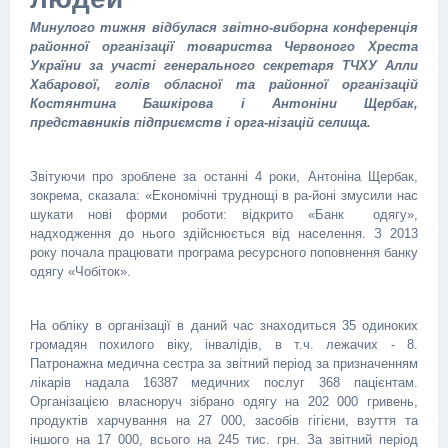
Минулого тижня відбулася звітно-виборна конференція
районної організації товариства Червоного Хреста
України за участі генерального секретаря ТЧХУ Алли
Хабарової, голів обласної та районної організацій
Костянтина Башкірова і Антоніни Щербак,
представників підприємств і орга-нізацій селища.
Звітуючи про зроблене за останні 4 роки, Антоніна Щербак,
зокрема, сказала: «Економічні труднощі в ра-йоні змусили нас
шукати нові форми роботи: відкрито «Банк одягу»,
надходження до нього здійснюється від населення. З 2013
року почала працювати програма ресурсного поповнення банку
одягу «Чобіток».
На обліку в організації в даний час знаходиться 35 одиноких
громадян похилого віку, інвалідів, в т.ч. лежачих - 8.
Патронажна медична сестра за звітний період за призначенням
лікарів надала 16387 медичних послуг 368 пацієнтам.
Організацією власноруч зібрано одягу на 202 000 гривень,
продуктів харчування на 27 000, засобів гігієни, взуття та
іншого на 17 000, всього на 245 тис. грн. За звітний період