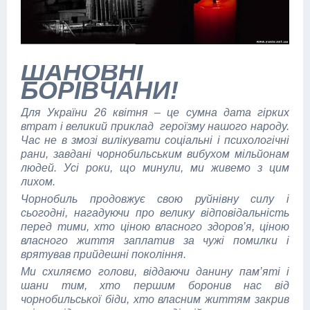
Ш
АНОВНІ
БОРІВЧАНИ!
Для України 26 квітня – це сумна дата гірких
втрат і великий приклад героїзму нашого народу.
Час не в змозі вилікувати соціальні і психологічні
рани, завдані чорнобильським вибухом мільйонам
людей. Усі роки, що минули, ми живемо з цим
лихом.
Чорнобиль продовжує свою руйнівну силу і
сьогодні, нагадуючи про велику відповідальність
перед тими, хто ціною власного здоров’я, ціною
власного життя заплатив за чужі помилки і
врятував прийдешні покоління.
Ми схиляємо голови, віддаючи данину пам’яті і
шани тим, хто першим боронив нас від
чорнобильської біди, хто власним життям закрив