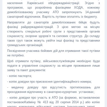
населення Харківської облдержадміністрації. Згідно з
програмою, що розроблена фахівцями ХОДА, кожному
демобілізованому учаснику АТО запропонують 14-денний
санаторний відпочинок. Вартість путівки оплатять із бюджету.
Направляти до санаторіїв демобілізованих бійців будуть
фахівці райдержадміністрацій. З цією метою на місцях
створюють спеціальні робочі групи з представників органів
соцзахисту, охорони здоров’я та силових структур. До складу
таких груп також можуть увійти інші фахівці та представники
громадських організацій.
Посвідчення учасника бойових дій для отримання такої путівки
не потрібно.
Щоб отримати путівку, військовослужбовцям необхідно буде
подати в управління соцзахисту за місцем проживання лише
заяву та пакет документів:
- копію паспорта;
- копію довідки про присвоєння ідентифікаційного номера;
- медичну довідку про відсутність протипоказань для
проходження відпочинку в санаторно-курортних установах;
- копію довідки про участь в АТО (за формою, встановленою
постановоюКабміну № 413 від 20 серпня 2014 р.) або копію
наказу командира військової частини (начальника терит
...