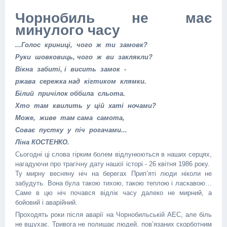
Чорнобиль не має
минулого часу
...Голос криниці, чого ж ти замовк?
Руки шовковиць, чого ж ви заклякли?
Вікна забиті, і висить замок -
ржава сережка над кігтиком клямки.
Білий причілок оббила сльота.
Хто там квилить у цій хаті ночами?
Може, живе там сама самота,
Соває пустку у піч рогачами...
Ліна КОСТЕНКО.
Сьогодні ці слова гірким болем відлунюються в наших серцях,
нагадуючи про трагічну дату нашої історі - 26 квітня 1986 року.
Ту мирну весняну ніч на берегах Прип’яті люди ніколи не
забудуть. Вона була такою тихою, такою теплою і ласкавою…
Саме в цю ніч почався відлік часу далеко не мирний, а
бойовий і аварійний.
Проходять роки після аварії на Чорнобильській АЕС, але біль
не вщухає. Тривога не полишає людей, пов’язаних скорботним