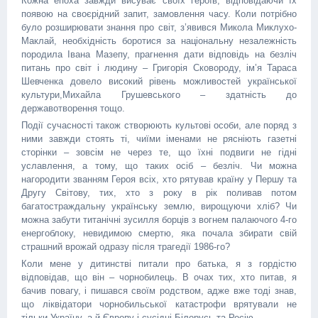
Кожна епоха завжди висуває своїх героїв, відповідаючи їх
появою на своєрідний запит, замовлення часу. Коли потрібно
було розширювати знання про світ, з’явився Микола Миклухо-
Маклай, необхідність боротися за національну незалежність
породила Івана Мазепу, прагнення дати відповідь на безліч
питань про світ і людину – Григорія Сковороду, ім’я Тараса
Шевченка довело високий рівень можливостей української
культури,Михайла Грушевського – здатність до
державотворення тощо.
Події сучасності також створюють культові особи, але поряд з
ними завжди стоять ті, чиїми іменами не рясніють газетні
сторінки – зовсім не через те, що їхні подвиги не гідні
уславлення, а тому, що таких осіб – безліч. Чи можна
нагородити званням Героя всіх, хто рятував країну у Першу та
Другу Світову, тих, хто з року в рік поливав потом
багатостраждальну українську землю, вирощуючи хліб? Чи
можна забути титанічні зусилля борців з вогнем палаючого 4-го
енергоблоку, невидимою смертю, яка почала збирати свій
страшний врожай одразу після трагедії 1986-го?
Коли мене у дитинстві питали про батька, я з гордістю
відповідав, що він – чорнобилець. В очах тих, хто питав, я
бачив повагу, і пишався своїм родством, адже вже тоді знав,
що ліквідатори чорнобильської катастрофи врятували не
тільки Україну, а й Європу і сусідні Білорусь та Росію.