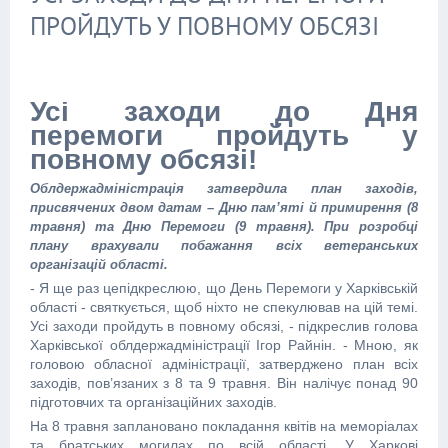
ПРОЙДУТЬ У ПОВНОМУ ОБСЯЗІ
Усі заходи до Дня
перемоги пройдуть у
повному обсязі!
Облдержадміністрація затвердила план заходів,
присвячених двом датам – Дню пам’яті й примирення (8
травня) та Дню Перемоги (9 травня). При розробці
плану врахували побажання всіх ветеранських
організацій області.
- Я ще раз цепідкреслюю, що День Перемоги у Харківській
області - святкується, щоб ніхто не спекулював на цій темі.
Усі заходи пройдуть в повному обсязі, - підкреслив голова
Харківської облдержадміністрації Ігор Райнін. - Мною, як
головою обласної адміністрації, затверджено план всіх
заходів, пов’язаних з 8 та 9 травня. Він налічує понад 90
підготовчих та організаційних заходів.
На 8 травня заплановано покладання квітів на меморіалах
та братських могилах по всій області. У Харкові