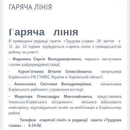
ГАРЯЧА ЛІНІЯ
Гаряча лінія
В приміщенні редакції газети «Трудова слава» 28 квітня з
11 до 12 години відбудеться «гаряча лінія» з громадськістю
району за участі:
-
Федченка Сергія Володимировича
, першого заступника
голови райдержадміністрації;
-
Куроп’ятника Віталія Олексійовича
, начальника
Борівського РВ ГУМВС України в Харківській області;
-
Алєксєєнко Світлани Володимирівни
, начальника
Борівського районного управління юстиції;
-
Мацегори Олександра Миколайовича
, представника
Ізюмсько-Борівського об’єднаного міського військового
комісаріату, відповідальної особи за мобілізацію в Борівському
районі.
Телефон «гарячої лінії» в редакції газети «Трудова
слава» - 6-14-92.