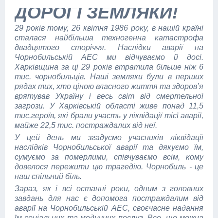
ДОРОГІ ЗЕМЛЯКИ!
29 років тому, 26 квітня 1986 року, в нашій країні
сталася найбільша техногенна катастрофа
двадцятого сторіччя. Наслідки аварії на
Чорнобильській АЕС ми відчуваємо й досі.
Харківщина за ці 29 років втратила більше ніж 6
тис. чорнобильців. Наші земляки були в перших
рядах тих, хто ціною власного життя та здоров’я
врятував Україну і весь світ від смертельної
загрози. У Харківській області живе понад 11,5
тис.героїв, які брали участь у ліквідації тієї аварії,
майже 22,5 тис. постраждалих від неї.
У цей день ми згадуємо учасників ліквідації
наслідків Чорнобильської аварії та дякуємо їм,
сумуємо за померлими, співчуваємо всім, кому
довелося пережити цю трагедію. Чорнобиль - це
наш спільний біль.
Зараз, як і всі останні роки, одним з головних
завдань для нас є допомога постраждалим від
аварії на Чорнобильській АЕС, своєчасне надання
їм соціальних та медичних послуг. Все, що можна