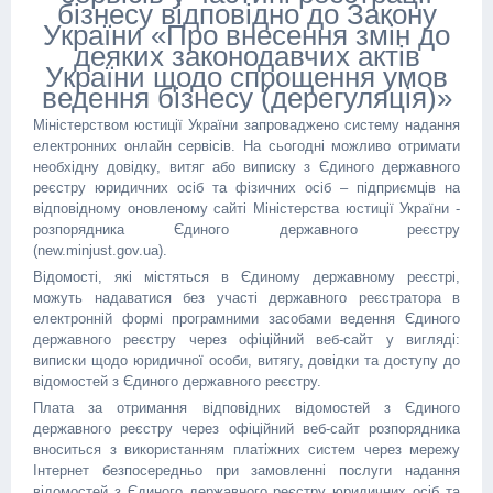
бізнесу відповідно до Закону
України «Про внесення змін до
деяких законодавчих актів
України щодо спрощення умов
ведення бізнесу (дерегуляція)»
Міністерством юстиції України запроваджено систему надання
електронних онлайн сервісів. На сьогодні можливо отримати
необхідну довідку, витяг або виписку з Єдиного державного
реєстру юридичних осіб та фізичних осіб – підприємців на
відповідному оновленому сайті Міністерства юстиції України -
розпорядника Єдиного державного реєстру
(new.minjust.gov.ua).
Відомості, які містяться в Єдиному державному реєстрі,
можуть надаватися без участі державного реєстратора в
електронній формі програмними засобами ведення Єдиного
державного реєстру через офіційний веб-сайт у вигляді:
виписки щодо юридичної особи, витягу, довідки та доступу до
відомостей з Єдиного державного реєстру.
Плата за отримання відповідних відомостей з Єдиного
державного реєстру через офіційний веб-сайт розпорядника
вноситься з використанням платіжних систем через мережу
Інтернет безпосередньо при замовленні послуги надання
відомостей з Єдиного державного реєстру юридичних осіб та