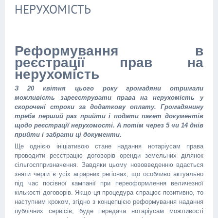
НЕРУХОМІСТЬ
Реформування в
реєстрації прав на
нерухомість
З 20 квітня цього року громадяни отримали
можливість зареєструвати права на нерухомість у
скорочені строки за додаткову оплату. Громадянину
треба перший раз прийти і подати пакет документів
щодо реєстрації нерухомості. А потім через 5 чи 14 днів
прийти і забрати ці документи.
Ще однією ініціативою стане надання нотаріусам права
проводити реєстрацію договорів оренди земельних ділянок
сільгосппризначен
ня. Завдяки цьому нововведенню вдасться
зняти черги в усіх аграрних регіонах, що особливо актуально
під час посівної кампанії при переоформлення величезної
кількості договорів. Якщо ця процедура спрацює позитивно, то
наступним кроком, згідно з концепцією реформування надання
публічних сервісів, буде передача нотаріусам можливості