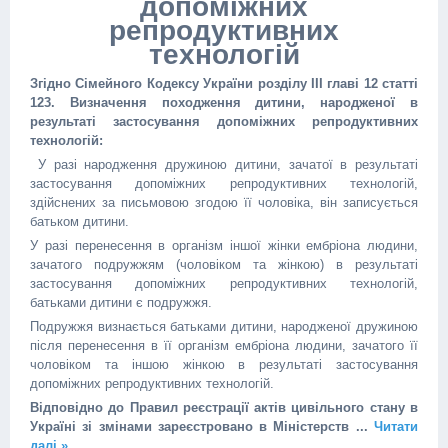
допоміжних
репродуктивних
технологій
Згідно Сімейного Кодексу України розділу ІІІ главі 12 статті
123.
Визначення походження дитини, народженої в
результаті застосування допоміжних репродуктивних
технологій:
У разі народження дружиною дитини, зачатої в результаті
застосування допоміжних репродуктивних технологій,
здійснених за письмовою згодою її чоловіка, він записується
батьком дитини.
У разі перенесення в організм іншої жінки ембріона людини,
зачатого подружжям (чоловіком та жінкою) в результаті
застосування допоміжних репродуктивних технологій,
батьками дитини є подружжя.
Подружжя визнається батьками дитини, народженої дружиною
після перенесення в її організм ембріона людини, зачатого її
чоловіком та іншою жінкою в результаті застосування
допоміжних репродуктивних технологій.
Відповідно до Правил реєстрації актів цивільного стану в
Україні зі змінами зареєстровано в Міністерств
...
Читати
далі »