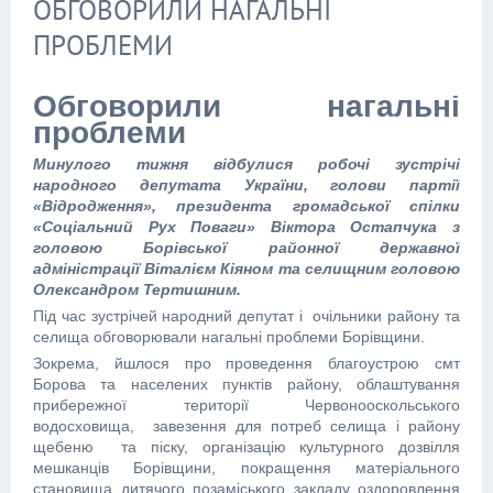
ОБГОВОРИЛИ НАГАЛЬНІ
ПРОБЛЕМИ
Обговорили нагальні
проблеми
Минулого тижня відбулися робочі зустрічі
народного депутата України, голови партії
«Відродження», президента громадської спілки
«Соціальний Рух Поваги» Віктора Остапчука з
головою Борівської районної державної
адміністрації Віталієм Кіяном та селищним головою
Олександром Тертишним.
Під час зустрічей народний депутат і очільники району та
селища обговорювали нагальні проблеми Борівщини.
Зокрема, йшлося про проведення благоустрою смт
Борова та населених пунктів району, облаштування
прибережної території Червонооскольського
водосховища, завезення для потреб селища і району
щебеню та піску, організацію культурного дозвілля
мешканців Борівщини, покращення матеріального
становища дитячого позаміського закладу оздоровлення