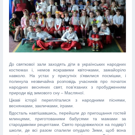
До святкової зали заходять діти в українських народних
костюмах і, немов яскравими квіточками, замайоріло
навколо. На устах у присутніх з’явилися посмішки, і
полинула незвичайна розповідь учасників про початок
народних весняних свят, пов’язаних з пробудженням
природи від зимового сну – Масляної.
Цікаві історії перепліталися з народними піснями,
веснянками, закличками, іграми.
Вдосталь навтішавшись, перейшли до пригощання гостей
млинцями, приготованими бабусями та мамами за
стародавніми рецептами. Свято продовжилося на подвір’ї
школи, де всі разом спалили опудало Зими, щоб вона