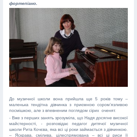
фортепіано.
До музичної школи вона прийшла ще 5 років тому –
маленька тендітна дівчинка з приємною сором’язливою
посмішкою, але з впевненим поглядом сірих оченят.
- Вже з перших занять зрозуміла, що Надя досягне високої
майстерності, - розповідає педагог дитячої музичної
школи Рита Кочєва, яка всі ці роки займається з дівчинкою.
– Яскрава, смілива, цілеспрямована – всі ці риси її