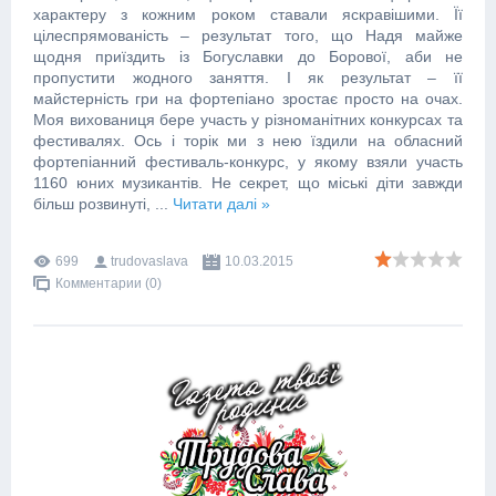
характеру з кожним роком ставали яскравішими. Її
цілеспрямованість – результат того, що Надя майже
щодня приїздить із Богуславки до Борової, аби не
пропустити жодного заняття. І як результат – її
майстерність гри на фортепіано зростає просто на очах.
Моя вихованиця бере участь у різноманітних конкурсах та
фестивалях. Ось і торік ми з нею їздили на обласний
фортепіанний фестиваль-конкурс, у якому взяли участь
1160 юних музикантів. Не секрет, що міські діти завжди
більш розвинуті,
...
Читати далі »
699
trudovaslava
10.03.2015
Комментарии (0)