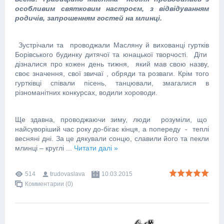
особливим святковим настроєм, з відвідуванням
родичів, запрошенням гостей на млинці.
Зустрічали та проводжали Масляну й вихованці гуртків
Борівського будинку дитячої та юнацької творчості. Діти
дізналися про кожен день тижня, який мав свою назву,
своє значення, свої звичаї , обряди та розваги. Крім того
гуртківці співали пісень, танцювали, змагалися в
різноманітних конкурсах, водили хороводи.
Ще здавна, проводжаючи зиму, люди розуміли, що
найсуворіший час року до-бігає кінця, а попереду - теплі
весняні дні. За це дякували сонцю, славили його та пекли
млинці – круглі
...
Читати далі »
514
trudovaslava
10.03.2015
Комментарии (0)