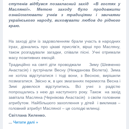
ступенів відбувся позакласний захід «В гостях у
Масляної». Метою заходу було продовжити
ознайомлювати учнів з традиціями і звичаями
українського народу, виховувати любов до рідного
краю.
На заході діти із задоволенням брали участь в народних
іграх, дізнались про цікаві прислів’я, вірші про Масляну,
також розгадували загадки, співали пісні. Учні отримали
масу позитивних емоцій.
Традиційно на святі діти проводжали Зиму (Шевченко
Анастасія) і зустрічали Весну (Нежданова Віолета). Зима
не хотіла відступатися і тоді вони, з Весною, вирішили
позмагатися. Звісно ж, в цих змаганнях перемогла Весна і
Зимі довелося відступитись. Всі учні з радістю
попрощались з нею до наступного року. Також на захід
завітала Масляна (Чернікова Анастасія) з своїм головним
атрибутом. Найбільшого захоплення у дітей і викликав –
головний атрибут Масляної – це солодкі млинці.
Світлана Хиленко.
...
Читати далі »