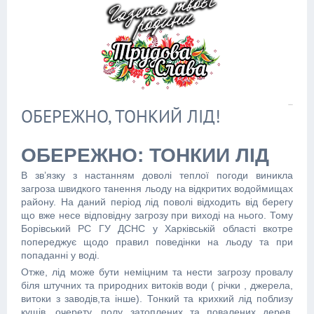
ОБЕРЕЖНО, ТОНКИЙ ЛІД!
ОБЕРЕЖНО: ТОНКИЙ ЛІД
В зв’язку з настанням доволі теплої погоди виникла
загроза швидкого танення льоду на відкритих водоймищах
району. На даний період лід поволі відходить від берегу
що вже несе відповідну загрозу при виході на нього. Тому
Борівський РС ГУ ДСНС у Харківській області вкотре
попереджує щодо правил поведінки на льоду та при
попаданні у воді.
Отже, лід може бути неміцним та нести загрозу провалу
біля штучних та природних витоків води ( річки , джерела,
витоки з заводів,та інше). Тонкий та крихкий лід поблизу
кущів, очерету, полу затоплених та повалених дерев,