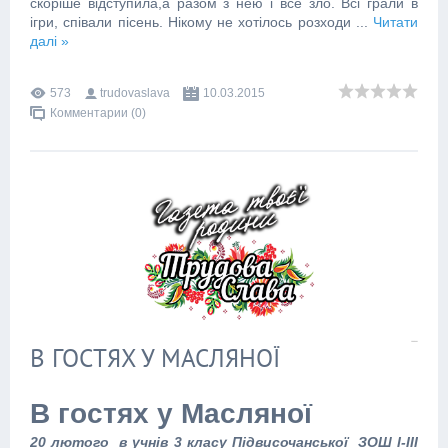
скоріше відступила,а разом з нею і все зло. Всі грали в
ігри, співали пісень. Нікому не хотілось розходи
...
Читати
далі »
573
trudovaslava
10.03.2015
Комментарии (0)
В ГОСТЯХ У МАСЛЯНОЇ
В гостях у Масляної
20 лютого в учнів 3 класу Підвисочанської ЗОШ І-ІІІ