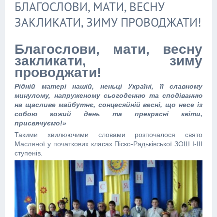
БЛАГОСЛОВИ, МАТИ, ВЕСНУ
ЗАКЛИКАТИ, ЗИМУ ПРОВОДЖАТИ!
Благослови, мати, весну
закликати, зиму
проводжати!
Рідній матері нашій, неньці Україні, її славному
минулому, напруженому сьогоденню та сподіванню
на щасливе майбутнє, сонцесяйній весні, що несе із
собою гожий день та прекрасні квіти,
присвячуємо!»
Такими хвилюючими словами розпочалося свято
Масляної у початкових класах Піско-Радьківської ЗОШ І-ІІІ
ступенів.