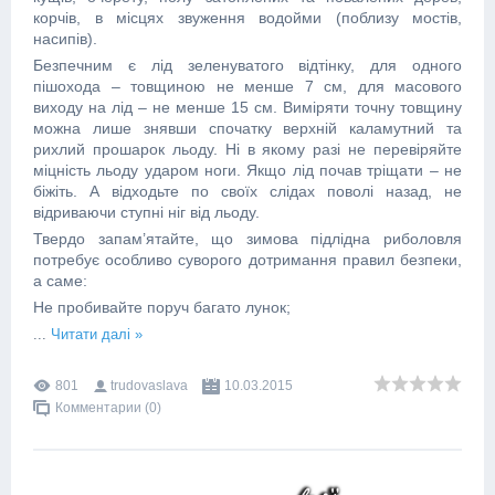
корчів, в місцях звуження водойми (поблизу мостів,
насипів).
Безпечним є лід зеленуватого відтінку, для одного
пішохода – товщиною не менше 7 см, для масового
виходу на лід – не менше 15 см. Виміряти точну товщину
можна лише знявши спочатку верхній каламутний та
рихлий прошарок льоду. Ні в якому разі не перевіряйте
міцність льоду ударом ноги. Якщо лід почав тріщати – не
біжіть. А відходьте по своїх слідах поволі назад, не
відриваючи ступні ніг від льоду.
Твердо запам’ятайте, що зимова підлідна риболовля
потребує особливо суворого дотримання правил безпеки,
а саме:
Не пробивайте поруч багато лунок;
...
Читати далі »
801
trudovaslava
10.03.2015
Комментарии (0)