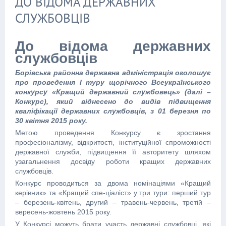
ДО ВІДОМА ДЕРЖАВНИХ
СЛУЖБОВЦІВ
До відома державних
службовців
Борівська районна державна адміністрація оголошує
про проведення І туру щорічного Всеукраїнського
конкурсу «Кращий державний службовець» (далі –
Конкурс), який віднесено до видів підвищення
кваліфікації державних службовців, з 01 березня по
30 квітня 2015 року.
Метою проведення Конкурсу є зростання
професіоналізму, відкритості, інституційної спроможності
державної служби, підвищення її авторитету шляхом
узагальнення досвіду роботи кращих державних
службовців.
Конкурс проводиться за двома номінаціями «Кращий
керівник» та «Кращий спе-ціаліст» у три тури: перший тур
– березень-квітень, другий – травень-червень, третій –
вересень-жовтень 2015 року.
У Конкурсі можуть брати участь державні службовці, які