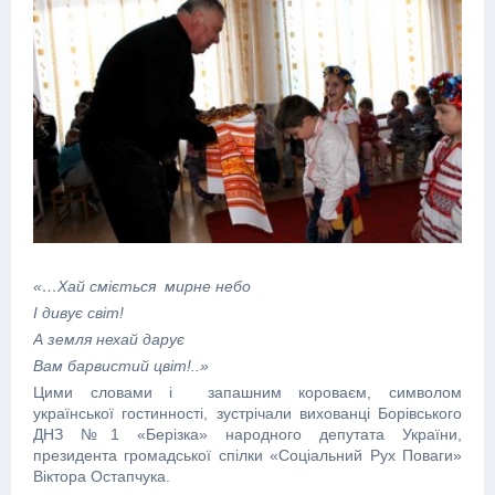
«…Хай сміється мирне небо
І дивує світ!
А земля нехай дарує
Вам барвистий цвіт!..»
Цими словами і запашним короваєм, символом
української гостинності, зустрічали вихованці Борівського
ДНЗ №1 «Берізка» народного депутата України,
президента громадської спілки «Соціальний Рух Поваги»
Віктора Остапчука.