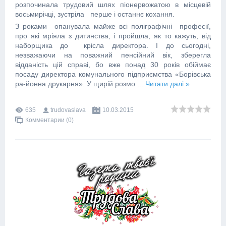
розпочинала трудовий шлях піонервожатою в місцевій
восьмирічці, зустріла перше і останнє кохання.
З роками опанувала майже всі поліграфічні професії,
про які мріяла з дитинства, і пройшла, як то кажуть, від
наборщика до крісла директора. І до сьогодні,
незважаючи на поважний пенсійний вік, зберегла
відданість цій справі, бо вже понад 30 років обіймає
посаду директора комунального підприємства «Борівська
ра-йонна друкарня». У щирій розмо
...
Читати далі »
635
trudovaslava
10.03.2015
Комментарии (0)