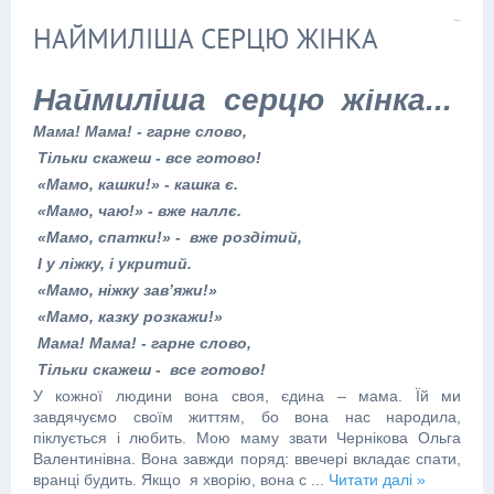
НАЙМИЛІША СЕРЦЮ ЖІНКА
Наймиліша серцю жінка...
Мама! Мама! - гарне слово,
Тільки скажеш - все готово!
«Мамо, кашки!» - кашка є.
«Мамо, чаю!» - вже наллє.
«Мамо, спатки!» - вже роздітий,
І у ліжку, і укритий.
«Мамо, ніжку зав’яжи!»
«Мамо, казку розкажи!»
Мама! Мама! - гарне слово,
Тільки скажеш - все готово!
У кожної людини вона своя, єдина – мама. Їй ми
завдячуємо своїм життям, бо вона нас народила,
піклується і любить. Мою маму звати Чернікова Ольга
Валентинівна. Вона завжди поряд: ввечері вкладає спати,
вранці будить. Якщо я хворію, вона с
...
Читати далі »