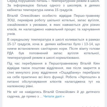
Серед порушених питань – температурний режим в школі.
За інформацією батька одного з школярів, в деяких
кабінетах температура нижча 15 градусів.
Віталій Олексійович особисто відвідав Першо-травневу
ЗОШ, перевірив роботу шкільної котельні, запас вугілля,
ознайомився з умовами, в яких навчаються діти різних
класів, як налагоджено навчальний процес та харчування
учнів.
В середньому температура в школі коливається в рамках
15-17 градусів, хоча в деяких кабінетах було і 13-14, що
нижче встановлених санітарних норм. Після візиту голови
РДА був поповнений запас вугілля котельної,
температурний режим в школі нормалізовано.
Під час перебування в Першотравневому Віталій Кіян
відвідав також поштове відділення, яке після закриття в
січні минулого року відділення «Ощадбанку» перебрало
на себе практично всі його функції. Робота «Укрпошти» в
питанні обслуговування клієнтів налагоджена тут на
належному рівні.
Не міг не навідатись Віталій Олексійович й до дитячого
садочка, де прямо з
...
Читати далі »