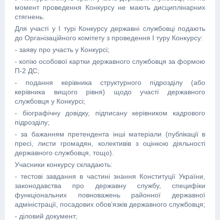
момент проведення Конкурсу не мають дисциплінарних
стягнень.
Для участі у І турі Конкурсу державні службовці подають
до Організаційного комітету з проведення І туру Конкурсу:
- заяву про участь у Конкурсі;
- копію особової картки державного службовця за формою
П-2 ДС;
- подання керівника структурного підрозділу (або
керівника вищого рівня) щодо участі державного
службовця у Конкурсі;
- біографічну довідку, підписану керівником кадрового
підрозділу;
- за бажанням претендента інші матеріали (публікації в
пресі, листи громадян, колективів з оцінкою діяльності
державного службовця, тощо).
Учасники конкурсу складають:
- тестові завдання в частині знання Конституції України,
законодавства про державну службу, специфіки
функціональних повноважень районної державної
адміністрації, посадових обов’язків державного службовця;
- діловий документ;