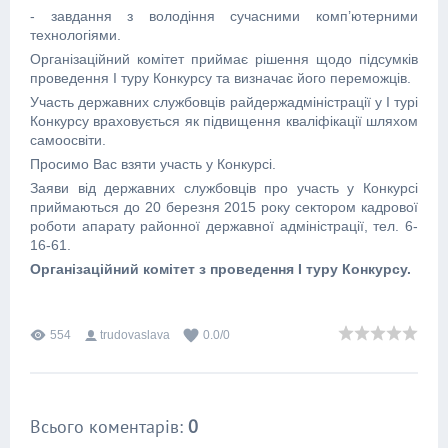
- завдання з володіння сучасними комп’ютерними
технологіями.
Організаційний комітет приймає рішення щодо підсумків
проведення І туру Конкурсу та визначає його переможців.
Участь державних службовців райдержадміністрації у І турі
Конкурсу враховується як підвищення кваліфікації шляхом
самоосвіти.
Просимо Вас взяти участь у Конкурсі.
Заяви від державних службовців про участь у Конкурсі
приймаються до 20 березня 2015 року сектором кадрової
роботи апарату районної державної адміністрації, тел. 6-
16-61.
Організаційний комітет з проведення І туру Конкурсу.
554
trudovaslava
0.0
/
0
Всього коментарів
:
0