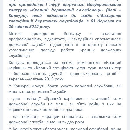
про проведення І туру щорічного Всеукраїнського
конкурсу «Кращий державний службовець» (далі –
Конкурс), який віднесено до видів підвищення
кваліфікації державних службовців, з 01 березня по
30 квітня 2015 року.
Метою проведення Конкурсу є зростання
професіоналізму, відкритості, інституційної спроможності
державної служби, підвищення її авторитету шляхом
узагальнення досвіду роботи кращих державних
службовців.
Конкурс проводиться за двома номінаціями «Кращий
керівник» та «Кращий спе-ціаліст» у три тури: перший тур
– березень-квітень, другий – травень-червень, третій –
вересень-жовтень 2015 року.
У Конкурсі можуть брати участь державні службовці, які
мають стаж державної служби:
- для номінації «Кращий керівник» – загальний стаж
державної служби не менш як п’ять років, з них на
керівних посадах не менш як два роки;
- для номінації «Кращий спеціаліст» – загальний стаж
державної служби не менш як два роки.
У Конкурсі можуть брати участь державні службовці, які на