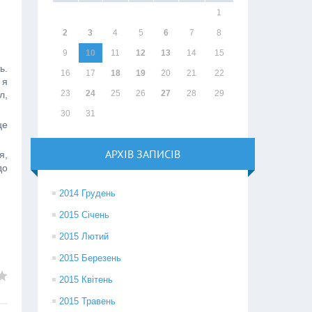
1
2
3
4
5
6
7
8
9
10
11
12
13
14
15
ь.
16
17
18
19
20
21
22
 я
23
24
25
26
27
28
29
л,
30
31
це
АРХІВ ЗАПИСІВ
я,
до
2014 Грудень
2015 Січень
2015 Лютий
2015 Березень
2015 Квітень
2015 Травень