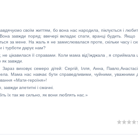
авдячуємо своїм життям, бо вона нас народила, піклується і любит
Вона завжди поряд: ввечері вкладає спати, вранці будить. Якщо
ться за мене. На жаль я не замислювалася проте, скільки часу і си
ки і турботи дарує нам?
у, не цікавилася її справами. Коли мама від’їжджала , я сприймала 
 як завжди.
араз виховує семеро дітей: Сергій, Ілля, Анна, Павло,Анастасі
есела. Мама нас навчає бути справедливими, чуйними, уважними 
звання «Мати-героїня»!
, завжди апетитні і смачні.
іть їх так же сильно, як вони люблять нас.»