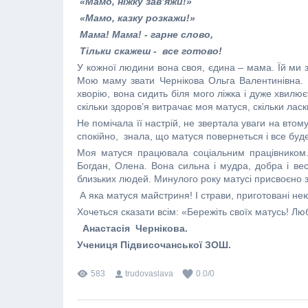
«Мамо, ніжку зав’яжи!»
«Мамо, казку розкажи!»
Мама! Мама! - гарне слово,
Тільки скажеш - все готово!
У кожної людини вона своя, єдина – мама. Їй ми з
Мою маму звати Чернікова Ольга Валентинівна. 
хворію, вона сидить біля мого ліжка і дуже хвилює
скільки здоров’я витрачає моя матуся, скільки лас
Не помічала її настрій, не звертала уваги на втом
спокійно, знала, що матуся повернеться і все буде
Моя матуся працювала соціальним працівником. З
Богдан, Олена. Вона сильна і мудра, добра і в
близьких людей. Минулого року матусі присвоєно 
А яка матуся майстриня! І страви, приготовані нею
Хочеться сказати всім: «Бережіть своїх матусь! Люб
Анастасія Чернікова.
Учениця Підвисочанської ЗОШ.
583
trudovaslava
0.0
/
0