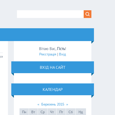
Вітаю Вас
,
Гість
!
Реєстрація
|
Вхід
:59
ВХІД НА САЙТ
КАЛЕНДАР
«
Березень 2015
»
Пн
Вт
Ср
Чт
Пт
Сб
Нд