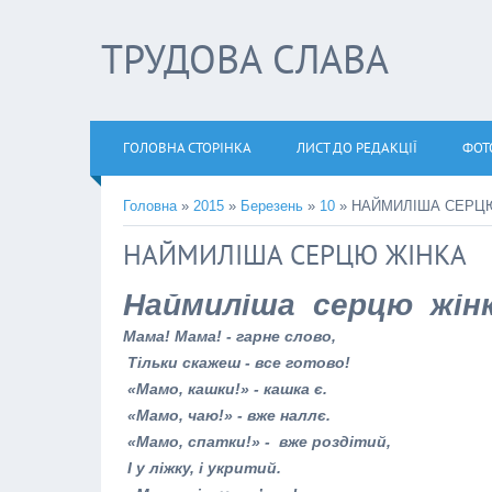
ТРУДОВА СЛАВА
ГОЛОВНА СТОРІНКА
ЛИСТ ДО РЕДАКЦІЇ
ФОТ
Головна
»
2015
»
Березень
»
10
» НАЙМИЛІША СЕРЦ
НАЙМИЛІША СЕРЦЮ ЖІНКА
Наймиліша серцю жінка
Мама! Мама! - гарне слово,
Тільки скажеш - все готово!
«Мамо, кашки!» - кашка є.
«Мамо, чаю!» - вже наллє.
«Мамо, спатки!» - вже роздітий,
І у ліжку, і укритий.