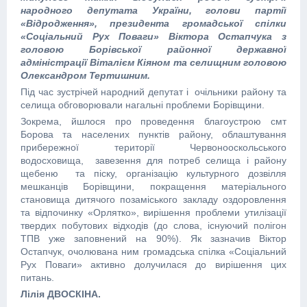
народного депутата України, голови партії
«Відродження», президента громадської спілки
«Соціальний Рух Поваги» Віктора Остапчука з
головою Борівської районної державної
адміністрації Віталієм Кіяном та селищним головою
Олександром Тертишним.
Під час зустрічей народний депутат і очільники району та
селища обговорювали нагальні проблеми Борівщини.
Зокрема, йшлося про проведення благоустрою смт
Борова та населених пунктів району, облаштування
прибережної території Червонооскольського
водосховища, завезення для потреб селища і району
щебеню та піску, організацію культурного дозвілля
мешканців Борівщини, покращення матеріального
становища дитячого позаміського закладу оздоровлення
та відпочинку «Орлятко», вирішення проблеми утилізації
твердих побутових відходів (до слова, існуючий полігон
ТПВ уже заповнений на 90%). Як зазначив Віктор
Остапчук, очолювана ним громадська спілка «Соціальний
Рух Поваги» активно долучилася до вирішення цих
питань.
Лілія ДВОСКІНА.