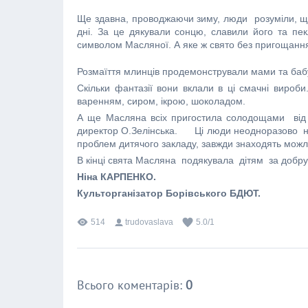
Ще здавна, проводжаючи зиму, люди розуміли, що
дні. За це дякували сонцю, славили його та пек
символом Масляної. А яке ж свято без пригощанн
Розмаїття млинців продемонстрували мами та бабус
Скільки фантазії вони вклали в ці смачні вироб
варенням, сиром, ікрою, шоколадом.
А ще Масляна всіх пригостила солодощами від
директор О.Зелінська. Ці люди неодноразово над
проблем дитячого закладу, завжди знаходять можли
В кінці свята Масляна подякувала дітям за добру 
Ніна КАРПЕНКО.
Культорганізатор Борівського БДЮТ.
514
trudovaslava
5.0
/
1
Всього коментарів
:
0