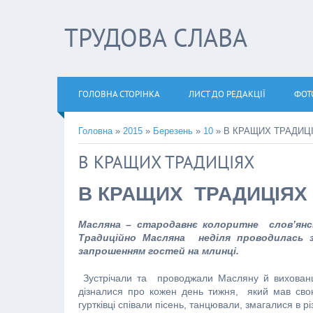
ТРУДОВА СЛАВА
ГОЛОВНА СТОРІНКА
ЛИСТ ДО РЕДАКЦІЇ
ФОТ
Головна
»
2015
»
Березень
»
10
» В КРАЩИХ ТРАДИЦ
В КРАЩИХ ТРАДИЦІЯХ
В КРАЩИХ ТРАДИЦІЯХ
Масляна – стародавнє колоритне слов’янсь
Традиційно Масляна неділя проводилась з
запрошенням гостей на млинці.
Зустрічали та проводжали Масляну й вихованці 
дізналися про кожен день тижня, який мав свою 
гуртківці співали пісень, танцювали, змагалися в 