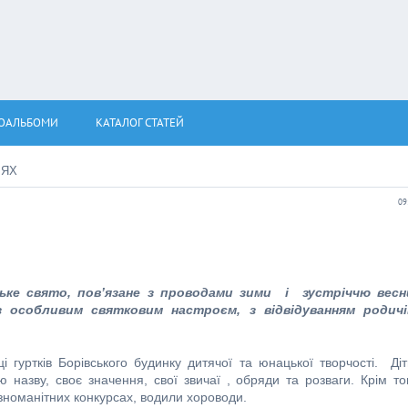
ОАЛЬБОМИ
КАТАЛОГ СТАТЕЙ
ІЯХ
09
ке свято, пов’язане з проводами зими і зустріччю весн
 особливим святковим настроєм, з відвідуванням родичі
гуртків Борівського будинку дитячої та юнацької творчості. Ді
назву, своє значення, свої звичаї , обряди та розваги. Крім то
різноманітних конкурсах, водили хороводи.