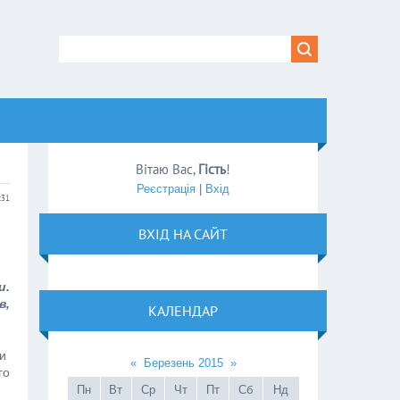
Вітаю Вас
,
Гість
!
Реєстрація
|
Вхід
:31
ВХІД НА САЙТ
и.
в,
КАЛЕНДАР
ти
«
Березень 2015
»
го
Пн
Вт
Ср
Чт
Пт
Сб
Нд