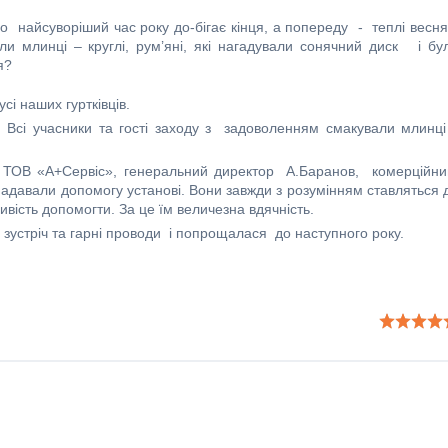
 найсуворіший час року до-бігає кінця, а попереду - теплі весня
ли млинці – круглі, рум’яні, які нагадували сонячний диск і бу
я?
і наших гуртківців.
и. Всі учасники та гості заходу з задоволенням смакували млинці
 ТОВ «А+Сервіс», генеральний директор А.Баранов, комерційн
авали допомогу установі. Вони завжди з розумінням ставляться 
вість допомогти. За це їм величезна вдячність.
зустріч та гарні проводи і попрощалася до наступного року.