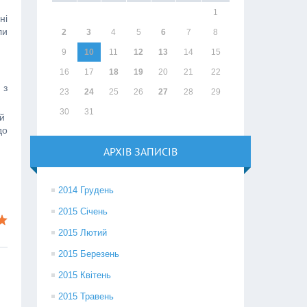
1
ні
ли
2
3
4
5
6
7
8
9
10
11
12
13
14
15
16
17
18
19
20
21
22
 з
23
24
25
26
27
28
29
30
31
ий
до
АРХІВ ЗАПИСІВ
2014 Грудень
2015 Січень
2015 Лютий
2015 Березень
2015 Квітень
2015 Травень