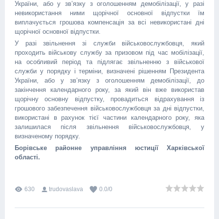
України, або у зв’язку з оголошенням демобілізації, у разі
невикористання ними щорічної основної відпустки їм
виплачується грошова компенсація за всі невикористані дні
щорічної основної відпустки.
У разі звільнення зі служби військовослужбовця, який
проходить військову службу за призовом під час мобілізації,
на особливий період та підлягає звільненню з військової
служби у порядку і терміни, визначені рішенням Президента
України, або у зв’язку з оголошенням демобілізації, до
закінчення календарного року, за який він вже використав
щорічну основну відпустку, провадиться відрахування із
грошового забезпечення військовослужбовця за дні відпустки,
використані в рахунок тієї частини календарного року, яка
залишилася після звільнення військовослужбовця, у
визначеному порядку.
Борівське районне управління юстиції Харківської
області.
630
trudovaslava
0.0
/
0