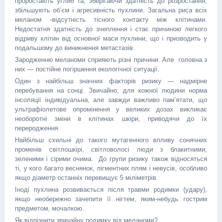
проростають углиб та, зберігаючи здатність до розростання,
збільшують об’єм і агресивність пухлини. Загальна риса всіх
меланом -відсутність тісного контакту між клітинами.
Недостатня здатність до зчеплення і стає причиною легкого
відриву клітин від основної маси пухлини, що і призводить у
подальшому до виникнення метастазів.
Зародженню меланоми сприяють різні причини. Але головна з
них — постійне погіршення екологічної ситуації.
Один з найбільш значних факторів ризику — надмірне
перебування на сонці. Звичайно, для кожної людини норма
інсоляції індивідуальна, але завжди важливо пам’ятати, що
ультрафіолетове опромінення у великих дозах викликає
необоротні зміни в клітинах шкіри, приводячи до їх
переродження.
Найбільш схильні до такого мутагенного впливу сонячних
променів світлошкірі, світловолосі люди з блакитними,
зеленими і сірими очима. До групи ризику також відносяться
ті, у кого багато веснянок, пігментних плям і невусів, особливо
якщо діаметр останніх перевищує 5 міліметрів.
Іноді пухлина розвивається після травми родимки (удару),
якщо необережно зачепити її нігтем, яким-небудь гострим
предметом, мочалкою.
Як відрізнити звичайну родимку від меланоми?