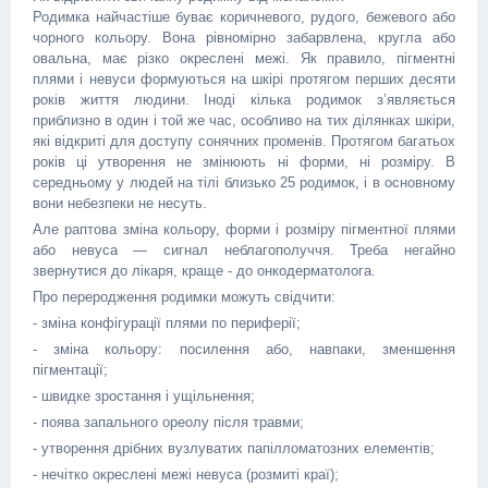
Родимка найчастіше буває коричневого, рудого, бежевого або
чорного кольору. Вона рівномірно забарвлена, кругла або
овальна, має різко окреслені межі. Як правило, пігментні
плями і невуси формуються на шкірі протягом перших десяти
років життя людини. Іноді кілька родимок з’являється
приблизно в один і той же час, особливо на тих ділянках шкіри,
які відкриті для доступу сонячних променів. Протягом багатьох
років ці утворення не змінюють ні форми, ні розміру. В
середньому у людей на тілі близько 25 родимок, і в основному
вони небезпеки не несуть.
Але раптова зміна кольору, форми і розміру пігментної плями
або невуса — сигнал неблагополуччя. Треба негайно
звернутися до лікаря, краще - до онкодерматолога.
Про переродження родимки можуть свідчити:
- зміна конфігурації плями по периферії;
- зміна кольору: посилення або, навпаки, зменшення
пігментації;
- швидке зростання і ущільнення;
- поява запального ореолу після травми;
- утворення дрібних вузлуватих папілломатозних елементів;
- нечітко окреслені межі невуса (розмиті краї);