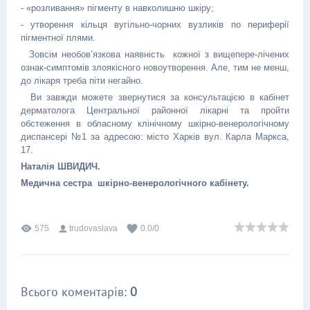
- «розливання» пігменту в навколишню шкіру;
- утворення кільця вугільно-чорних вузликів по периферії
пігментної плями.
Зовсім необов’язкова наявність кожної з вищепере-лічених
ознак-симптомів злоякісного новоутворення. Але, тим не менш,
до лікаря треба піти негайно.
Ви завжди можете звернутися за консультацією в кабінет
дерматолога Центральної районної лікарні та пройти
обстеження в обласному клінічному шкірно-венерологічному
диспансері №1 за адресою: місто Харків вул. Карла Маркса,
17.
Наталія ШВИДИЧ.
Медична сестра шкірно-венерологічного кабінету.
575
trudovaslava
0.0
/
0
Всього коментарів
:
0