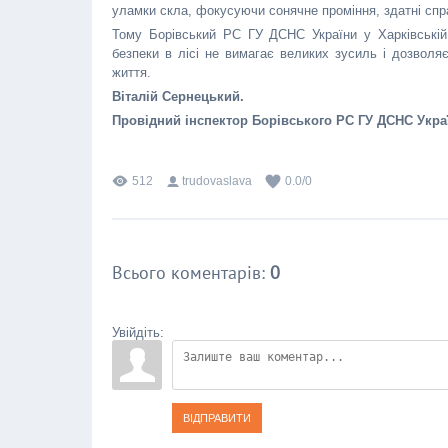
уламки скла, фокусуючи сонячне проміння, здатні спр
Тому Борівський РС ГУ ДСНС України у Харківській
безпеки в лісі не вимагає великих зусиль і дозволяє
життя.
Віталій Сернецький.
Провідний інспектор Борівського РС ГУ ДСНС Украї
512
trudovaslava
0.0
/
0
Всього коментарів
:
0
Увійдіть:
ВІДПРАВИТИ