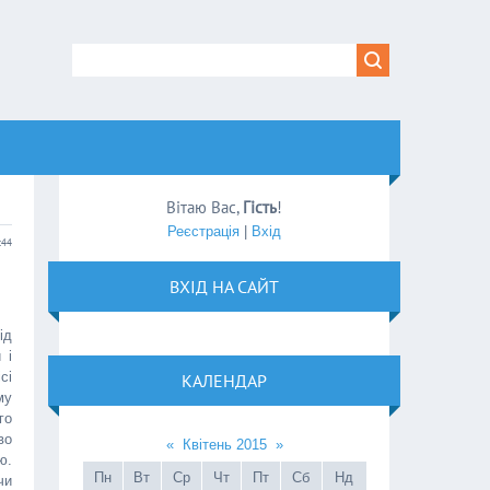
Вітаю Вас
,
Гість
!
Реєстрація
|
Вхід
:44
ВХІД НА САЙТ
ід
 і
сі
КАЛЕНДАР
му
го
во
«
Квітень 2015
»
ю.
Пн
Вт
Ср
Чт
Пт
Сб
Нд
чи