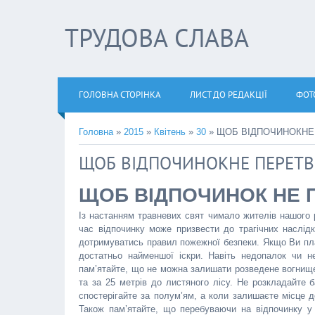
ТРУДОВА СЛАВА
ГОЛОВНА СТОРІНКА
ЛИСТ ДО РЕДАКЦІЇ
ФОТ
Головна
»
2015
»
Квітень
»
30
» ЩОБ ВІДПОЧИНОКНЕ
ЩОБ ВІДПОЧИНОКНЕ ПЕРЕТВ
ЩОБ ВІДПОЧИНОК НЕ 
Із настанням травневих свят чимало жителів нашого 
час відпочинку може призвести до трагічних наслідк
дотримуватись правил пожежної безпеки. Якщо Ви план
достатньо найменшої іскри. Навіть недопалок чи н
пам’ятайте, що не можна залишати розведене вогнище 
та за 25 метрів до листяного лісу. Не розкладайте б
спостерігайте за полум’ям, а коли залишаєте місце д
Також пам’ятайте, що перебуваючи на відпочинку у 