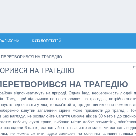
ОАЛЬБОМИ
КАТАЛОГ СТАТЕЙ
 ПЕРЕТВОРИВСЯ НА ТРАГЕДІЮ
ОРИВСЯ НА ТРАГЕДІЮ
12
ПЕРЕТВОРИВСЯ НА ТРАГЕДІЮ
району відпочиватимуть на природі. Однак іноді необережність людей п
ів. Тому, щоб відпочинок не перетворився на трагедію, потрібно знати
уєте відпочивати у лісі, то пам’ятайте, що для виникнення пожежі в лі
еобережно кинутий запалений сірник може призвести до трагедії. То
без нагляду, не розпалюйте багаття ближче ніж за 50 метрів до хвойно
агаття поблизу сухої трави, вибране місце добре розчистіть, обов’язко
е розводили багаття, загасіть його та засипте землею чи загасіть водо
лісі, не можна смітити, адже залишені на сонячній галявині пляшки 