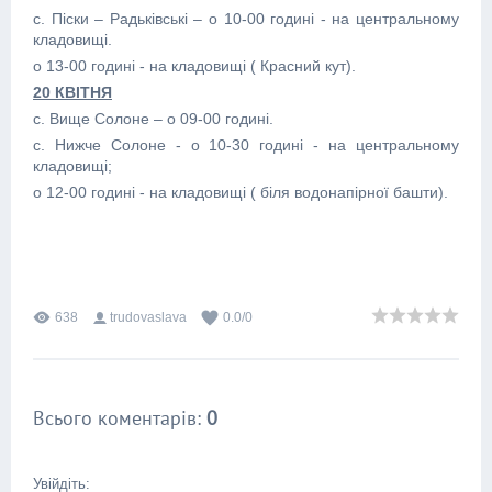
с. Піски – Радьківські – о 10-00 годині - на центральному
кладовищі.
о 13-00 годині - на кладовищі ( Красний кут).
20 КВІТНЯ
с. Вище Солоне – о 09-00 годині.
с. Нижче Солоне - о 10-30 годині - на центральному
кладовищі;
о 12-00 годині - на кладовищі ( біля водонапірної башти).
638
trudovaslava
0.0
/
0
Всього коментарів
:
0
Увійдіть: