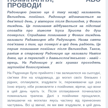
ПРОВОДИ
Радоницею (маємо ще й таку назву) називають
Великдень покійних. Радониця відзначається на
дев’ятий день, у вівторок після Великодня, у Фомин
тиждень. Це поминання відбувається на підставі
спогадів про зішестя Ісуса Христа до душ
померлих. Спрадавна поминання у Фомин тиждень
називали Радавницею або Радуницею. Назва свята
пов’язана з тим, що померлі в цей день радіють. Це
перше поминання покійних після Великодня. Також,
раніше в старовину Радоницю ще називали Навієм
днем, що в перекладі з давньослов’янського - навій -
мрець. На Радоницю у всіх храмах проходять
заупокійні богослужіння.
На Радоницю було прийнято і так залишилося на сьогодні,
сім’ями йти на кладовища, до могил своїх близьких і
рідних, оплакувати, згадувати їх, переживаючи ще раз
їхню втрату, ніби розмовляти з покійними, вірячи, що вони
в цей день чують їх. Після оплакування починалася
поминальна трапеза. Далі з покійними прощалися,
залишаючи на могилах якусь частину від принесених
частувань. Всі ці звичаї, як ми вже згадували, в цей день