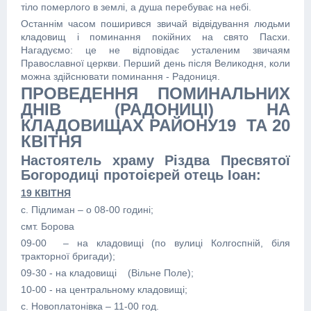
тіло померлого в землі, а душа перебуває на небі.
Останнім часом поширився звичай відвідування людьми
кладовищ і поминання покійних на свято Пасхи.
Нагадуємо: це не відповідає усталеним звичаям
Православної церкви. Перший день після Великодня, коли
можна здійснювати поминання - Радониця.
ПРОВЕДЕННЯ ПОМИНАЛЬНИХ
ДНІВ (РАДОНИЦІ) НА
КЛАДОВИЩАХ РАЙОНУ19 ТА 20
КВІТНЯ
Настоятель храму Різдва Пресвятої
Богородиці протоієрей отець Іоан:
19 КВІТНЯ
с. Підлиман – о 08-00 годині;
смт. Борова
09-00 – на кладовищі (по вулиці Колгоспній, біля
тракторної бригади);
09-30 - на кладовищі (Вільне Поле);
10-00 - на центральному кладовищі;
с. Новоплатонівка – 11-00 год.