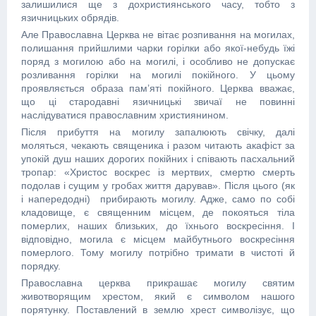
залишилися ще з дохристиянського часу, тобто з
язичницьких обрядів.
Але Православна Церква не вітає розпивання на могилах,
полишання прийшлими чарки горілки або якої-небудь їжі
поряд з могилою або на могилі, і особливо не допускає
розливання горілки на могилі покійного. У цьому
проявляється образа пам’яті покійного. Церква вважає,
що ці стародавні язичницькі звичаї не повинні
наслідуватися православним християнином.
Після прибуття на могилу запалюють свічку, далі
моляться, чекають священика і разом читають акафіст за
упокій душ наших дорогих покійних і співають пасхальний
тропар: «Христос воскрес із мертвих, смертю смерть
подолав і сущим у гробах життя дарував». Після цього (як
і напередодні) прибирають могилу. Адже, само по собі
кладовище, є священним місцем, де покояться тіла
померлих, наших близьких, до їхнього воскресіння. І
відповідно, могила є місцем майбутнього воскресіння
померлого. Тому могилу потрібно тримати в чистоті й
порядку.
Православна церква прикрашає могилу святим
животворящим хрестом, який є символом нашого
порятунку. Поставлений в землю хрест символізує, що