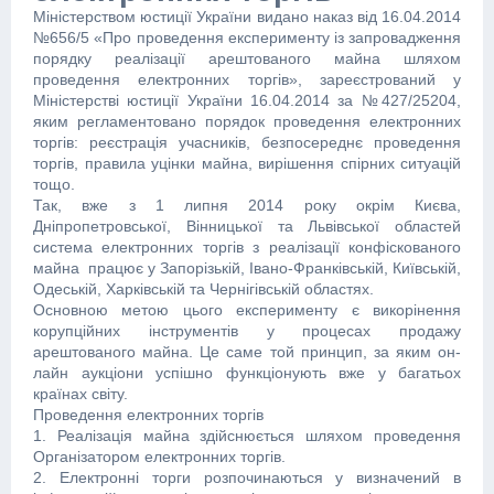
Міністерством юстиції України видано наказ від 16.04.2014
№656/5 «Про проведення експерименту із запровадження
порядку реалізації арештованого майна шляхом
проведення електронних торгів», зареєстрований у
Міністерстві юстиції України 16.04.2014 за №427/25204,
яким регламентовано порядок проведення електронних
торгів: реєстрація учасників, безпосереднє проведення
торгів, правила уцінки майна, вирішення спірних ситуацій
тощо.
Так, вже з 1 липня 2014 року окрім Києва,
Дніпропетровської, Вінницької та Львівської областей
система електронних торгів з реалізації конфіскованого
майна працює у Запорізькій, Івано-Франківській, Київській,
Одеській, Харківській та Чернігівській областях.
Основною метою цього експерименту є викорінення
корупційних інструментів у процесах продажу
арештованого майна. Це саме той принцип, за яким он-
лайн аукціони успішно функціонують вже у багатьох
країнах світу.
Проведення електронних торгів
1. Реалізація майна здійснюється шляхом проведення
Організатором електронних торгів.
2. Електронні торги розпочинаються у визначений в