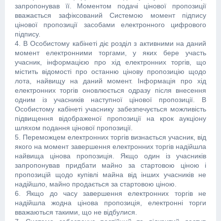
запропонував її. Моментом подачі цінової пропозиції
вважається зафіксований Системою момент підпису
цінової пропозиції засобами електронного цифрового
підпису.
4. В Особистому кабінеті діє розділ з активними на даний
момент електронними торгами, у яких бере участь
учасник, інформацією про хід електронних торгів, що
містить відомості про останню цінову пропозицію щодо
лота, найвищу на даний момент. Інформація про хід
електронних торгів оновлюється одразу після внесення
одним із учасників наступної цінової пропозиції. В
Особистому кабінеті учаснику забезпечується можливість
підвищення відображеної пропозиції на крок аукціону
шляхом подання цінової пропозиції.
5. Переможцем електронних торгів визнається учасник, від
якого на момент завершення електронних торгів надійшла
найвища цінова пропозиція. Якщо один із учасників
запропонував придбати майно за стартовою ціною і
пропозицій щодо купівлі майна від інших учасників не
надійшло, майно продається за стартовою ціною.
6. Якщо до часу завершення електронних торгів не
надійшла жодна цінова пропозиція, електронні торги
вважаються такими, що не відбулися.