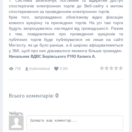
7. Система забезпечує постійний та відкритий доступ
спостерігачів електронних торгів до Веб-сайту з метою
спостереження за проведенням електронних торгів.
Крім того, запроваджено обов’язкову відео фіксацію
кожного аукціону та прилюдних торгів. На усі такі торги
будуть запрошуватись наглядачі від громадськості. Разом
з тим, повідомлення про проведення аукціонів та
публічних торгів буде публікуватися не лише на сайті
Мін’юсту, як це було раніше, а й широко афішуватиметься
у ЗМІ, щоб про них дізнавалося якомога більше громадян.
Начальник ВДВС Борівського РУЮ Калюга А.
758
trudovaslava
0.0
/
0
Всього коментарів
:
0
Увійдіть: