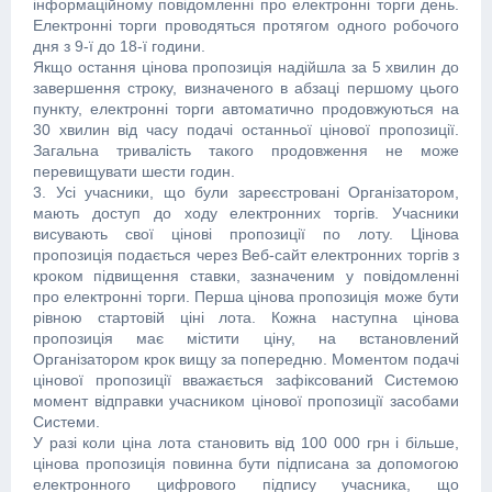
інформаційному повідомленні про електронні торги день.
Електронні торги проводяться протягом одного робочого
дня з 9-ї до 18-ї години.
Якщо остання цінова пропозиція надійшла за 5 хвилин до
завершення строку, визначеного в абзаці першому цього
пункту, електронні торги автоматично продовжуються на
30 хвилин від часу подачі останньої цінової пропозиції.
Загальна тривалість такого продовження не може
перевищувати шести годин.
3. Усі учасники, що були зареєстровані Організатором,
мають доступ до ходу електронних торгів. Учасники
висувають свої цінові пропозиції по лоту. Цінова
пропозиція подається через Веб-сайт електронних торгів з
кроком підвищення ставки, зазначеним у повідомленні
про електронні торги. Перша цінова пропозиція може бути
рівною стартовій ціні лота. Кожна наступна цінова
пропозиція має містити ціну, на встановлений
Організатором крок вищу за попередню. Моментом подачі
цінової пропозиції вважається зафіксований Системою
момент відправки учасником цінової пропозиції засобами
Системи.
У разі коли ціна лота становить від 100 000 грн і більше,
цінова пропозиція повинна бути підписана за допомогою
електронного цифрового підпису учасника, що