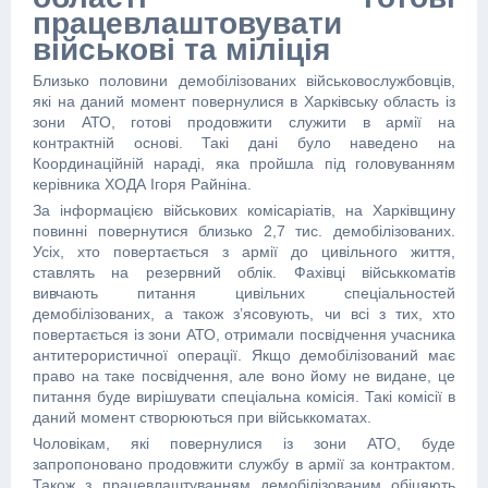
працевлаштовувати
військові та міліція
Близько половини демобілізованих військовослужбовців,
які на даний момент повернулися в Харківську область із
зони АТО, готові продовжити служити в армії на
контрактній основі. Такі дані було наведено на
Координаційній нараді, яка пройшла під головуванням
керівника ХОДА Ігоря Райніна.
За інформацією військових комісаріатів, на Харківщину
повинні повернутися близько 2,7 тис. демобілізованих.
Усіх, хто повертається з армії до цивільного життя,
ставлять на резервний облік. Фахівці військкоматів
вивчають питання цивільних спеціальностей
демобілізованих, а також з’ясовують, чи всі з тих, хто
повертається із зони АТО, отримали посвідчення учасника
антитерористичної операції. Якщо демобілізований має
право на таке посвідчення, але воно йому не видане, це
питання буде вирішувати спеціальна комісія. Такі комісії в
даний момент створюються при військкоматах.
Чоловікам, які повернулися із зони АТО, буде
запропоновано продовжити службу в армії за контрактом.
Також з працевлаштуванням демобілізованим обіцяють