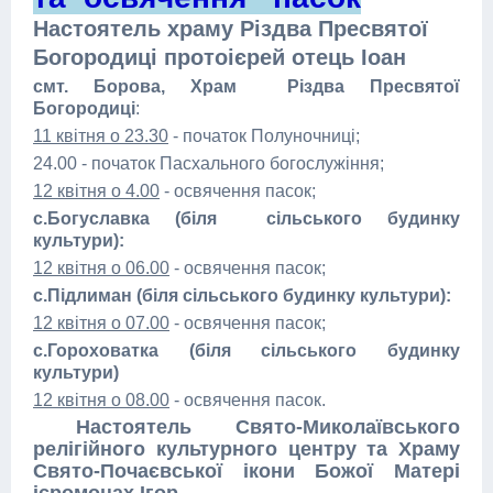
Настоятель храму Різдва Пресвятої
Богородиці протоієрей отець Іоан
смт. Борова, Храм Різдва Пресвятої
Богородиці
:
11 квітня о 23.30
- початок Полуночниці;
24.00 - початок Пасхального богослужіння;
12 квітня о 4.00
- освячення пасок;
с.Богуславка (біля сільського будинку
культури):
12 квітня о 06.00
- освячення пасок;
с.Підлиман (біля сільського будинку культури):
12 квітня о 07.00
- освячення пасок;
с.Гороховатка (біля сільського будинку
культури)
12 квітня о 08.00
- освячення пасок.
Настоятель Свято-Миколаївського
релігійного культурного центру та Храму
Свято-Почаєвської ікони Божої Матері