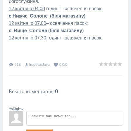
богослужіння.
12 квітня о 04.00
годині – освячення пасок;
с.Нижче Солоне (біля магазину)
12 квітня о 07.00
– освячення пасок;
с. Вище Солоне (біля магазину)
12 квітня о 07.30
годині– освячення пасок.
618
trudovaslava
0.0
/
0
Всього коментарів
:
0
Увійдіть: