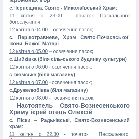
ієромонах Ігор
с.Чернещина, Свято - Миколаївський Храм:
11 квітня о 23.00
- початок Пасхального
богослужіння;
12 квітня о 04.00
– освячення пасок;
с. Першотравневе, Храм Свято-Почаєвської
Ікони Божої Матері
12 квітня о 05.00
– освячення пасок;
с.Шийківка (біля сіль-ського будинку культури)
12 квітня о 06.00
- освячення пасок;
с.Ізюмське (біля магазину)
12 квітня о 07.00
- освячення пасок;
с.Дружелюбівка (біля магазину)
12 квітня о 08.00
- освячення пасок.
Настоятель Свято-Вознесенського
Храму ієрей отець Олексій
с. Піски – Радьківські, Свято-Вознесенський
храм:
11 квітня о 22.30
- початок Пасхального