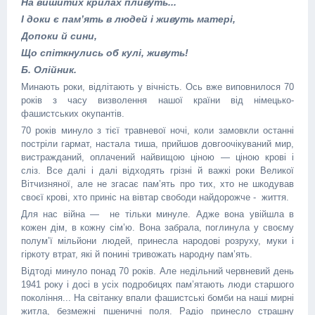
На вишитих крилах пливуть...
І доки є пам’ять в людей і живуть матері,
Допоки й сини,
Що спіткнулись об кулі, живуть!
Б. Олійник.
Минають роки, відлітають у вічність. Ось вже виповнилося 70
років з часу визволення нашої країни від німецько-
фашистських окупантів.
70 років минуло з тієї травневої ночі, коли замовкли останні
постріли гармат, настала тиша, прийшов довгоочікуваний мир,
вистражданий, оплачений найвищою ціною — ціною крові і
сліз. Все далі і далі відходять грізні й важкі роки Великої
Вітчизняної, але не згасає пам’ять про тих, хто не шкодував
своєї крові, хто приніс на вівтар свободи найдорожче - життя.
Для нас війна — не тільки минуле. Адже вона увійшла в
кожен дім, в кожну сім’ю. Вона забрала, поглинула у своєму
полум’ї мільйони людей, принесла народові розруху, муки і
гіркоту втрат, які й понині тривожать народну пам’ять.
Відтоді минуло понад 70 років. Але недільний червневий день
1941 року і досі в усіх подробицях пам’ятають люди старшого
покоління... На світанку впали фашистські бомби на наші мирні
житла, безмежні пшеничні поля. Радіо принесло страшну