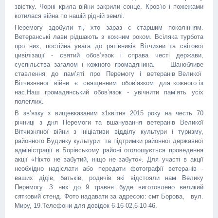
звістку. Чорні крила війни закрили сонце. Кров’ю і по­жежами
котилася війна по нашій рідній землі.
Перемогу здобули ті, хто зараз є старшим поколінням.
Ветеранські лави рідшають з кожним роком. Всіляка турбота
про них, постійна увага до рятівників Вітчизни та світової
цивілізації - святий обов’язок і справа честі держави,
суспільства загалом і кожного громадянина. Шанобливе
ставлення до пам’яті про Перемогу і ветеранів Великої
Вітчизняної війни є священним обов’язком для кожного із
нас.Наш громадянський обов’язок - увічнити пам’ять усіх
полеглих.
В зв’язку з вищевказаним з1квітня 2015 року на честь 70
річниці з дня Перемоги та вшанування ветеранів Великої
Вітчизняної війни з ініціативи відділу культури і туризму,
районного Будинку культури та підтримки районної державної
адміністрації в Борівському районі оголошується проведення
акції «Ніхто не забутий, ніщо не забуто». Для участі в акції
необхідно надіслати або передати фотографії ветеранів -
ваших дідів, батьків, родичів які відстояли нам Велику
Перемогу. З них до 9 травня буде виготовлено великий
сятковий стенд. Фото надавати за адресою: смт Борова, вул.
Миру, 19.Телефони для довідок 6-16-02,6-10-46.