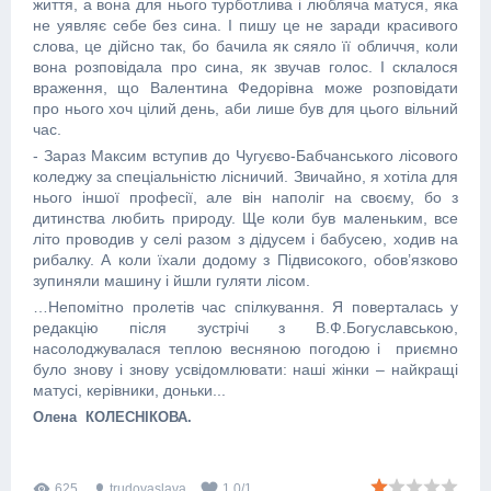
життя, а вона для нього турботлива і любляча матуся, яка
не уявляє себе без сина. І пишу це не заради красивого
слова, це дійсно так, бо бачила як сяяло її обличчя, коли
вона розповідала про сина, як звучав голос. І склалося
враження, що Валентина Федорівна може розповідати
про нього хоч цілий день, аби лише був для цього вільний
час.
- Зараз Максим вступив до Чугуєво-Бабчанського лісового
коледжу за спеціальністю лісничий. Звичайно, я хотіла для
нього іншої професії, але він наполіг на своєму, бо з
дитинства любить природу. Ще коли був маленьким, все
літо проводив у селі разом з дідусем і бабусею, ходив на
рибалку. А коли їхали додому з Підвисокого, обов’язково
зупиняли машину і йшли гуляти лісом.
…Непомітно пролетів час спілкування. Я поверталась у
редакцію після зустрічі з В.Ф.Богуславською,
насолоджувалася теплою весняною погодою і приємно
було знову і знову усвідомлювати: наші жінки – найкращі
матусі, керівники, доньки...
Олена КОЛЕСНІКОВА.
625
trudovaslava
1.0
/
1