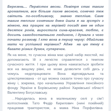
Березень… Первісток весни. Повітря стає таким
ароматним, все більше пахне весною, сонечко теж
світить по-особливому, значно тепліше. Саме
таким теплим сонячним днем йшла я на зустріч з
жінкою, яка працює на керівній посаді вже не один
десяток років, виростила сина-красеня, тобто, є
досить самодостатньою людиною, і думала з чого
почати розмову. І хто вона в першу чергу: дбайлива
мати чи успішний керівник? Адже на цю тему є
багато різних думок, суперечок.
Як на мене, то сучасна жінка має цілий набір якостей, які
допомагають їй з легкістю справлятися з темпом
сучасного життя. І при цьому вона намагається зробити
все на вищому рівні, не може дозволити собі десь у
чомусь недопрацювати. Вона відповідальна та
цілеспрямована - от що можна сказати точно про сучасну
жінку і, зокрема, про начальника Управління пенсійного
фонду України в Борівському районі Харківської області
Валентину Богуславську.
…Народилась вона в маленькому селі у сім’ї
колгоспників. Тато Федір Кирилович (нині покійний)
працював трактористом, а мама Ніна Порфилівна