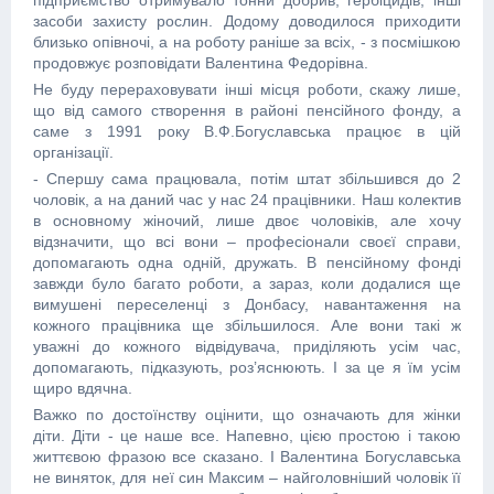
підприємство отримувало тонни добрив, гербіцидів, інші
засоби захисту рослин. Додому доводилося приходити
близько опівночі, а на роботу раніше за всіх, - з посмішкою
продовжує розповідати Валентина Федорівна.
Не буду перераховувати інші місця роботи, скажу лише,
що від самого створення в районі пенсійного фонду, а
саме з 1991 року В.Ф.Богуславська працює в цій
організації.
- Спершу сама працювала, потім штат збільшився до 2
чоловік, а на даний час у нас 24 працівники. Наш колектив
в основному жіночий, лише двоє чоловіків, але хочу
відзначити, що всі вони – професіонали своєї справи,
допомагають одна одній, дружать. В пенсійному фонді
завжди було багато роботи, а зараз, коли додалися ще
вимушені переселенці з Донбасу, навантаження на
кожного працівника ще збільшилося. Але вони такі ж
уважні до кожного відвідувача, приділяють усім час,
допомагають, підказують, роз’яснюють. І за це я їм усім
щиро вдячна.
Важко по достоїнству оцінити, що означають для жінки
діти. Діти - це наше все. Напевно, цією простою і такою
життєвою фразою все сказано. І Валентина Богуславська
не виняток, для неї син Максим – найголовніший чоловік її