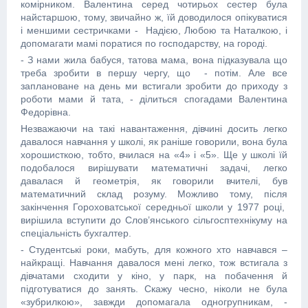
комірником. Валентина серед чотирьох сестер була
найстаршою, тому, звичайно ж, їй доводилося опікуватися
і меншими сестричками - Надією, Любою та Наталкою, і
допомагати мамі поратися по господарству, на городі.
- З нами жила бабуся, татова мама, вона підказувала що
треба зробити в першу чергу, що - потім. Але все
заплановане на день ми встигали зробити до приходу з
роботи мами й тата, - ділиться спогадами Валентина
Федорівна.
Незважаючи на такі навантаження, дівчині досить легко
давалося навчання у школі, як раніше говорили, вона була
хорошисткою, тобто, вчилася на «4» і «5». Ще у школі їй
подобалося вирішувати математичні задачі, легко
давалася й геометрія, як говорили вчителі, був
математичний склад розуму. Можливо тому, після
закінчення Гороховатської середньої школи у 1977 році,
вирішила вступити до Слов’янського сільгосптехнікуму на
спеціальність бухгалтер.
- Студентські роки, мабуть, для кожного хто навчався –
найкращі. Навчання давалося мені легко, тож встигала з
дівчатами сходити у кіно, у парк, на побачення й
підготуватися до занять. Скажу чесно, ніколи не була
«зубрилкою», завжди допомагала одногрупникам, -