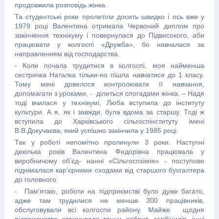
продовжила розповідь жінка.
Та студентські роки пролетіли досить швидко і ось вже у
1979 році Валентина отримала Червоний диплом про
закінчення технікуму і повернулася до Підвисокого, аби
працювати у колгоспі «Дружба», бо навчалася за
направленням від господарства.
- Коли почала трудитися в колгоспі, моя найменша
сестричка Наталка тільки-но пішла навчатися до 1 класу.
Тому мені довелося контролювати її навчання,
допомагати з уроками, - ділиться спогадами жінка. – Надя
тоді вчилася у технікумі, Люба вступила до інституту
культури. А я, як і завжди, була вдома за старшу. Тоді ж
вступила до Харківського сільгоспінституту імені
В.В.Докучаєва, який успішно закінчила у 1985 році.
Так у роботі непомітно пролинули 3 роки. Наступні
декілька років Валентина Федорівна працювала у
виробничому об’єд- нанні «Сільгоспхімія» - поступово
піднімалася кар’єрними сходами від старшого бухгалтера
до головного.
- Пам’ятаю, роботи на підприємстві було дуже багато,
адже там трудилися не менше 300 працівників,
обслуговували всі колгоспи району. Майже щодня