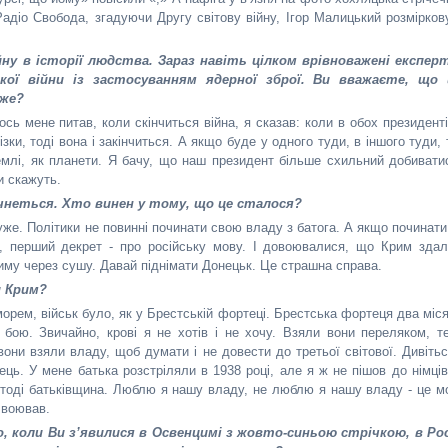
 Радіо Свобода, згадуючи Другу світову війну, Ігор Малицький розмірков
ну в історії людства. Зараз навіть цілком врівноважені експер
ої війни із застосуванням ядерної зброї. Ви вважаєте, що 
оже?
тось мене питав, коли скінчиться війна, я сказав: коли в обох президенті
зки, тоді вона і закінчиться. А якщо буде у одного туди, в іншого туди, 
Землі, як планети. Я бачу, що наш президент більше схильний добивати
и скажуть.
очнеться. Хто винен у тому, що це сталося?
уже. Політики не повинні починати свою владу з батога. А якщо починати 
о, перший декрет - про російську мову. І довоювалися, що Крим здал
риму через сушу. Давай піднімати Донецьк. Це страшна справа.
и Крим?
орем, військ було, як у Брестській фортеці. Брестська фортеця два міся
 бою. Звичайно, крові я не хотів і не хочу. Взяли вони переляком, т
вони взяли владу, щоб думати і не довести до третьої світової. Дивітьс
вець. У мене батька розстріляли в 1938 році, але я ж не пішов до німців
і тоді батьківщина. Люблю я нашу владу, не люблю я нашу владу - це м
я воював.
 коли Ви з’явилися в Освенцимі з жовто-синьою стрічкою, в Рос