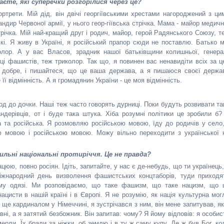
аєте, які суперечки розгорілися через це?
ртрети. Мій дід, він двічі георгіївськими хрестами нагороджений з ци
мандир Червоної армії, у нього геор-гіївська стрічка. Мама - майор медичн
 стрічка. Мій най-кращий друг і родич, майор, герой Радянського Союзу, т
ькі. Я живу в Україні, я російський прапор сюди не поставлю. Батько м
олор. А у вас Власов, зрадник нашої батьківщини колишньої, генера
ці фашистів, теж триколор. Так що, я повинен вас ненавидіти всіх за ц
 добре, і пишайтеся, що це ваша держава, а я пишаюся своєї держа
ї відмінність. А я громадянин України - це моя відмінність.
од до дочки. Наші теж часто говорять дурниці. Поки будуть розвивати та
ндерівців, от і буде така штука. Хіба розумні політики це зробили б?
а та російська. Я розмовляю російською мовою, їду до родичів у село,
 мовою і російською мовою. Можу вільно переходити з української 
ильні національні протиріччя. Це не правда?
рацюю, повно росіян. Ідіть, запитайте, у нас є де-небудь, що ти українець,
іжнародний день визволення фашистських концтаборів, туди приходя
ому одязі. Ми розповідаємо, що таке фашизм, що таке нацизм, що 
исти в нашій країні і в Європі. Я не розумію, як нація культурна мог
в ще кардиналом у Німеччині, я зустрічався з ним, він мене запитував, як
вні, а я затятий безбожник. Він запитав: чому? Я йому відповів: я особис
мерли. Їх брали за ніжки, об землю і в ту ж саму купу. Де ж був Бог, ко