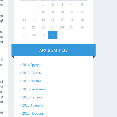
ує
1
2
3
4
5
6
7
8
9
10
11
12
ти
13
14
15
16
17
18
19
ці
20
21
22
23
24
25
26
в,
27
28
29
30
то
ся
АРХІВ ЗАПИСІВ
її
и.
2014 Грудень
2015 Січень
2015 Лютий
ці
еж
2015 Березень
я,
 з
2015 Квітень
оя
2015 Травень
ії
2015 Червень