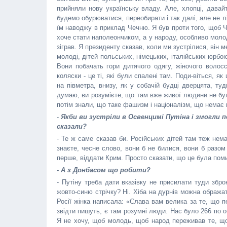
прийняли нову українську владу. Але, хлопці, дава
будемо обурюватися, переобирати і так далі, але не лі
їм наводжу в приклад Чечню. Я був проти того, щоб Ч
хоче стати наполеончиком, а у народу, особливо молоді
зіграв. Я президенту сказав, коли ми зустрілися, він 
молоді, дітей польських, німецьких, італійських юрбо
Вони побачать гори дитячого одягу, жіночого волосс
коляски - це ті, які були спалені там. Поди-віться, як
на півметра, внизу, як у собачій будці дверцята, ту
думаю, ви розумієте, що там вже живої людини не бу
потім знали, що таке фашизм і націоналізм, що немає 
-
Якби ви зустріли в Освенцимі Путіна і змогли 
сказали?
- Те ж саме сказав би. Російських дітей там теж немає
знаєте, чесне слово, вони б не билися, вони б разо
перше, віддати Крим. Просто сказати, що це була помил
- А з Донбасом що робити?
- Путіну треба дати вказівку не присилати туди збро
жовто-синю стрічку? Ні. Хіба на дурнів можна ображат
Росії жінка написала: «Слава вам велика за те, що 
звідти пишуть, є там розумні люди. Нас було 266 по о
Я не хочу, щоб молодь, щоб народ переживав те, що