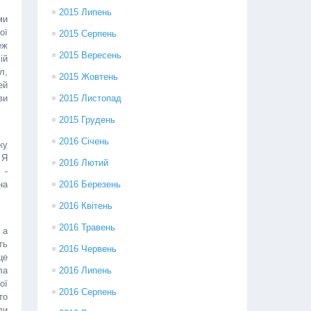
2015 Липень
ми
ої
2015 Серпень
еж
2015 Вересень
ій
л,
2015 Жовтень
ей
ви
2015 Листопад
2015 Грудень
2016 Січень
ку
 Я
2016 Лютий
 -
на
2016 Березень
2016 Квітень
2016 Травень
 а
ть
2016 Червень
це
ла
2016 Липень
ої
2016 Серпень
то
ли