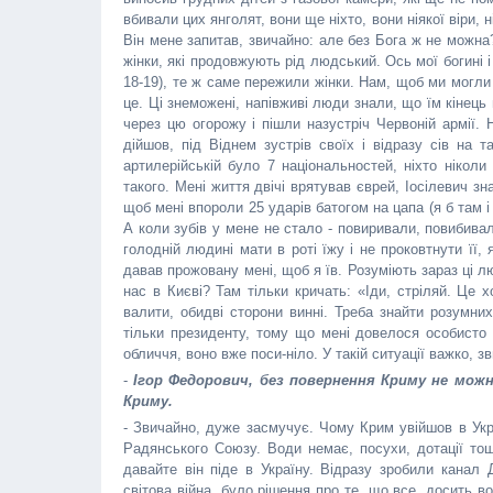
вбивали цих янголят, вони ще ніхто, вони ніякої віри, 
Він мене запитав, звичайно: але без Бога ж не можна?
жінки, які продовжують рід людський. Ось мої богині 
18-19), те ж саме пережили жінки. Нам, щоб ми могли
це. Ці знеможені, напівживі люди знали, що їм кінець
через цю огорожу і пішли назустріч Червоній армії. 
дійшов, під Віднем зустрів своїх і відразу сів на 
артилерійській було 7 національностей, ніхто нікол
такого. Мені життя двічі врятував єврей, Іосілевич зн
щоб мені впороли 25 ударів батогом на цапа (я б там і
А коли зубів у мене не стало - повиривали, повибивали
голодній людині мати в роті їжу і не проковтнути її,
давав прожовану мені, щоб я їв. Розуміють зараз ці лю
нас в Києві? Там тільки кричать: «Іди, стріляй. Це х
валити, обидві сторони винні. Треба знайти розумни
тільки президенту, тому що мені довелося особисто з
обличчя, воно вже поси-ніло. У такій ситуації важко, з
-
Ігор Федорович, без повернення Криму не можн
Криму.
- Звичайно, дуже засмучує. Чому Крим увійшов в Ук
Радянського Союзу. Води немає, посухи, дотації то
давайте він піде в Україну. Відразу зробили канал
світова війна, було рішення про те, що все, досить вою