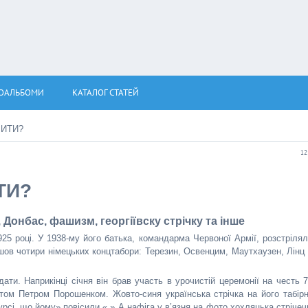
ОАЛЬБОМИ
КАТАЛОГ СТАТЕЙ
БИТИ?
12
ТИ?
онбас, фашизм, георгіївску стрічку та інше
5 році. У 1938-му його батька, командарма Червоної Армії, розстрілял
йшов чотири німецьких концтабори: Терезин, Освенцим, Маутхаузен, Лінц 
ати. Наприкінці січня він брав участь в урочистій церемонії на честь 7
нтом Петром Порошенком. Жовто-синя українська стрічка на його табірн
курсі, що йому» повісили «,» А нафіга у в’язня на фото хохляцька стрічеч