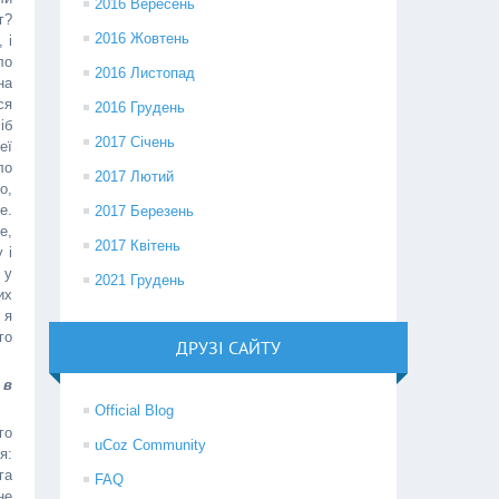
2016 Вересень
г?
2016 Жовтень
 і
ло
2016 Листопад
на
ся
2016 Грудень
іб
2017 Січень
еї
ло
2017 Лютий
о,
е.
2017 Березень
е,
2017 Квітень
 і
 у
2021 Грудень
их
 я
го
ДРУЗІ САЙТУ
 в
Official Blog
го
uCoz Community
я:
га
FAQ
не