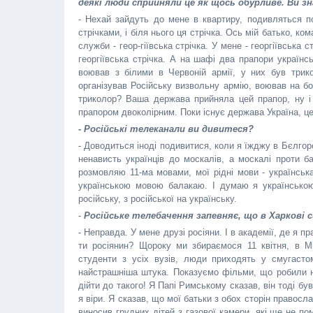
деякі люди сприйняли це як щось обурливе. Ви зн
- Нехай зайдуть до мене в квартиру, подивляться по
стрічками, і біля нього ця стрічка. Ось мій батько, ко
служби - геор-гіївська стрічка. У мене - георгіївська
георгіївська стрічка. А на шафі два прапори українс
воював з білими в Червоній армії, у них був трик
організував Російську визвольну армію, воював на бо
триколор? Ваша держава прийняла цей прапор, ну і
прапором двоколірним. Поки існує держава Україна, це ї
- Російські телеканали ви дивитеся?
- Доводиться іноді подивитися, коли я їжджу в Бєлгор
ненависть українців до москалів, а москалі проти ба
розмовляю 11-ма мовами, мої рідні мови - українськ
українською мовою балакаю. І думаю я українською
російську, з російської на українську.
-
Російське телебачення запевняє, що в Харкові с
- Неправда. У мене друзі росіяни. І в академії, де я п
ти росіянин? Щороку ми збираємося 11 квітня, в М
студенти з усіх вузів, люди приходять у смугаст
найстрашніша штука. Показуємо фільми, що робили нац
дійти до такого! Я Папі Римському сказав, він тоді бу
я віри. Я сказав, що мої батьки з обох сторін правосла
виносив грудних дітей з газової камери, які ще не по