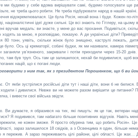
йте ми будемо у себе вдома вирішувати самі, будемо голосувати ще ра
зьте, не треба цього робити. Не треба підбурювати народ в нашій країні.
ечня відокремлювалася. Це була Росія, нехай вона і буде. Кожен по-літ
, націоналістичні ідеї дуже сильні. Це всі знають по Гітлеру, на цьому в
мені вручав медаль: ви знаєте, у мене до вас прохання. Подивіться, скіль
ю ходять за мною, я розповідаю, показую. А де українські діти? Приведіт
я 80 тонн, уявіть, скільки жінок було знищено, каструлі лежать, дитя
 це було. Ось ці крематорії, собачі будки, як ми називали, камера півмет
ди заганяли ув’язненого, закривали і потім приходили через 15-20 днів.
ло, там був труп. Ось там це залишилося, нехай би подивилися, щоб во
поганих націй, що є погані люди.
поговорити з ним так, як з президентом Порошенком, що б ви йо
. От якби зустрілися російські діти тут і наші діти, вони б не билися. 
м ходили і дивилися. Невже ви не можете разом вирішити це питання? П
ка, і вивести свої війська звідти.
ю. Ви думаєте, я образився на тих, які пишуть: як це так, ветеран над
ися? Я подивився, там набагато більше позитивних відгуків. Навіть мені
пережили, не кожен зможе. Я просто обурена тим, що робить Росія». Це
бласті, зараз залишилося 18 свідків, а з Освенцима я один, більше нема
 я пережив. А зараз переживають цілі райони, цілі області. Це жах… 