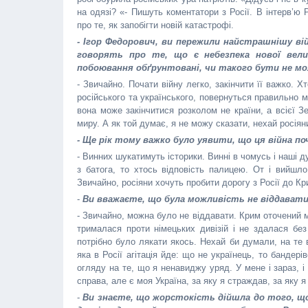
на одязі? «- Пишуть коментатори з Росії. В інтерв’ю
про те, як запобігти новій катастрофі.
- Ігор Федорович, ви пережили найстрашнішу вій
говорять про те, що є небезпека нової велик
побоювання обґрунтовані, чи такого бути не м
- Звичайно. Почати війну легко, закінчити її важко. Х
російського та українського, повернуться правильно мі
вона може закінчитися розколом не країни, а всієї 
миру. А як той думає, я не можу сказати, нехай росіян
- Ще рік тому важко було уявити, що ця війна п
- Винних шукатимуть історики. Винні в чомусь і наші д
з батога, то хтось відповість палицею. От і вийшл
Звичайно, росіяни хочуть пробити дорогу з Росії до К
-
Ви вважаєте, що була можливість не віддават
- Звичайно, можна було не віддавати. Крим оточений м
трималася проти німецьких дивізій і не здалася без
потрібно було лякати якось. Нехай би думали, на те 
яка в Росії агітація йде: що не українець, то бандері
огляду на те, що я ненавиджу уряд. У мене і зараз, 
справа, але є моя Україна, за яку я страждав, за яку 
-
Ви знаєте, що жорстокість дійшла до того, що,