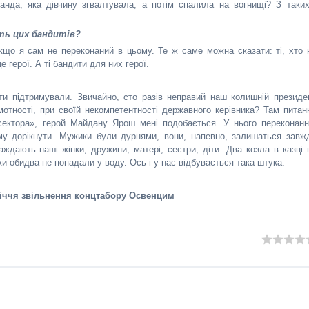
нда, яка дівчину згвалтувала, а потім спалила на вогнищі? З таких
ють цих бандитів?
 якщо я сам не переконаний в цьому. Те ж саме можна сказати: ті, хто 
 герої. А ті бандити для них герої.
діти підтримували. Звичайно, сто разів неправий наш колишній президе
мотності, при своїй некомпетентності державного керівника? Там питан
сектора», герой Майдану Ярош мені подобається. У нього переконанн
му дорікнути. Мужики були дурнями, вони, напевно, залишаться завж
ждають наші жінки, дружини, матері, сестри, діти. Два козла в казці 
ки обидва не попадали у воду. Ось і у нас відбувається така штука.
річчя звільнення концтабору Освенцим