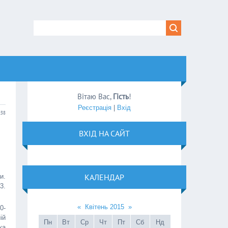
Вітаю Вас
,
Гість
!
Реєстрація
|
Вхід
:38
ВХІД НА САЙТ
КАЛЕНДАР
и.
3.
«
Квітень 2015
»
0-
ій
Пн
Вт
Ср
Чт
Пт
Сб
Нд
ка