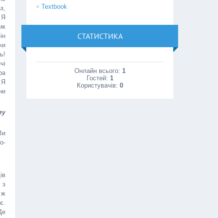
Textbook
з,
 Я
ик
СТАТИСТИКА
ін
ки
ь!
чі
Онлайн всього:
1
ра
Гостей:
1
 Я
Користувачів:
0
ни
му
Ви
о-
ів
 з
 ж
є.
Де