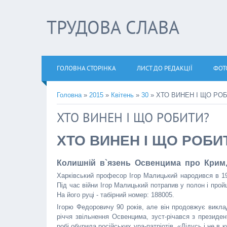
ТРУДОВА СЛАВА
ГОЛОВНА СТОРІНКА
ЛИСТ ДО РЕДАКЦІЇ
ФОТ
Головна
»
2015
»
Квітень
»
30
» ХТО ВИНЕН І ЩО РО
ХТО ВИНЕН І ЩО РОБИТИ?
ХТО ВИНЕН І ЩО РОБИ
Колишній в`язень Освенцима про Крим, Д
Харківський професор Ігор Малицький народився в 192
Під час війни Ігор Малицький потрапив у полон і про
На його руці - табірний номер: 188005.
Ігорю Федоровичу 90 років, але він продовжує виклад
річчя звільнення Освенцима, зуст-річався з президе
робі обурила російських ура-патріотів. «Дідусь і не в 