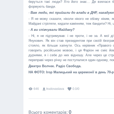
беруться такі люди? Хто його знає… Де взялася ба
формують банди.
-
Вам люди, які прийшли до влади в ДНР, нагаду
- Я не можу сказати, ніколи нікого не обізву ніким,
Майдані стріляли, кидали камінням, теж бандити? Ні, це
-
А ви співчували Майдану?
- Ні, я не підтримував: і не проти, і не за. А мої 
Янукович. Як він став президентом при своїй безгра
стояло, як більше хапнути. Ось керівник «Правого 
говорить російською мовою, і ця Фаріон не сміє йо
дурнями, я і себе до них відношу. Але через це стра
переправі через річку не поступалися один одному, по
Дмитро Волчек. Радіо Свобода.
НА ФОТО: Ігор Малицький на церемонії в день 70-
646
trudovaslava
0.0
/
0
Всього коментарів
:
0