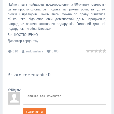
Найтепліші і найщиріші поздоровлення з 90-річним ювілеєм -
це не просто слова, це подяка за прожиті роки, за дітей,
онуків і правнуків. Таким віком можна по праву пишатися.
Жінка, яка відзначає свій дев'яностий день народження,
навряд чи захоче коштовних подарунків. Головний для неї
подарунок - любов близьких.
Зоя КОСТЮЧЕНКО.
Директор терцентру.
610
trudovaslava
0.0
/
0
Всього коментарів
:
0
Увійдіть:
ВІДПРАВИТИ