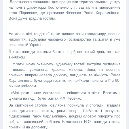
Березневого сонячного дня працівники територіального центру
на чолі з директорм Костюченко З.Т. завітали в мальовниче
село Підвисоке, де проживає Фесенко Раїса Харлампіївна.
Вона дуже зраділа гостям.
На долю цієї тендітної жінки випали роки голодомору, воєнне
лихоліття, відбудова народного господарства та життя в уже
незалежній Україні.
Її хата завжди гостями багата. І цей святковий день не став
винятком.
У затишному охайному будиночку гостей зустріла господиня
- весела, усміхнена, красива жіночка. Вона, як весняне
сонечко, випромінювала доброту, лагідність та ніжність. Раїса
Харлампіївна була рада гостям, які приїхали привітати її з 90-
річним ювілеєм.
«Мої роки - моє багатсво», - співається в пісні. Багатим і
цікавим на події було життя Р.Х.Фесенко.
За святковим столом ювілярка поринула у спогади, згадала
своє дитинство, юність, роки праці... Люблять і шанують
підвисочани Раїсу Харлампіївну, добрим словом говорять про
неї, а соціальний робітник Білокорова Н.О. завжди готова
прийти їй на допомогу.