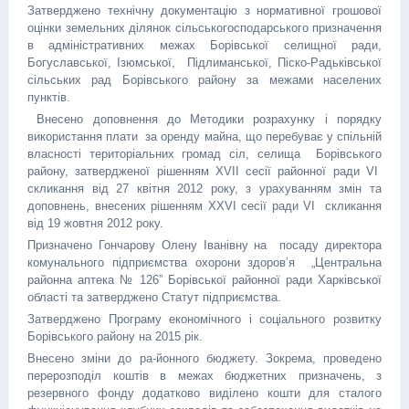
Затверджено технічну документацію з нормативної грошової
оцінки земельних ділянок сільськогосподарського призначення
в адміністративних межах Борівської селищної ради,
Богуславської, Ізюмської, Підлиманської, Піско-Радьківської
сільських рад Борівського району за межами населених
пунктів.
Внесено доповнення до Методики розрахунку і порядку
використання плати за оренду майна, що перебуває у спільній
власності територіальних громад сіл, селища Борівського
району, затвердженої рішенням ХVІІ сесії районної ради VІ
скликання від 27 квітня 2012 року, з урахуванням змін та
доповнень, внесених рішенням ХХVІ сесії ради VІ скликання
від 19 жовтня 2012 року.
Призначено Гончарову Олену Іванівну на посаду директора
комунального підприємства охорони здоров’я „Центральна
районна аптека № 126” Борівської районної ради Харківської
області та затверджено Статут підприємства.
Затверджено Програму економічного і соціального розвитку
Борівського району на 2015 рік.
Внесено зміни до ра-йонного бюджету. Зокрема, проведено
перерозподіл коштів в межах бюджетних призначень, з
резервного фонду додатково виділено кошти для сталого