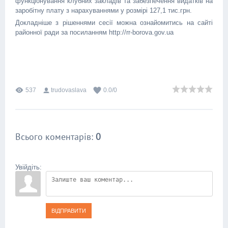
функціонування клубних закладів та забезпечення видатків на
заробітну плату з нарахуваннями у розмірі 127,1 тис.грн.
Докладніше з рішеннями сесії можна ознайомитись на сайті
районної ради за посиланням http://rr-borova.gov.ua
537
trudovaslava
0.0
/
0
Всього коментарів
:
0
Увійдіть:
ВІДПРАВИТИ