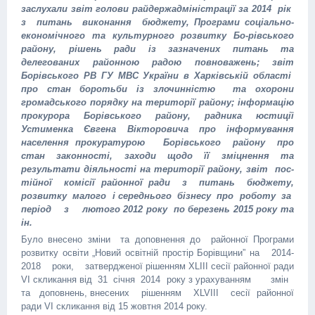
заслухали звіт голови райдержадміністрації за 2014 рік
з питань виконання бюджету, Програми соціально-
економічного та культурного розвитку Бо-рівського
району, рішень ради із зазначених питань та
делегованих районною радою повноважень; звіт
Борівського РВ ГУ МВС України в Харківській області
про стан боротьби із злочинністю та охорони
громадського порядку на території району; інформацію
прокурора Борівського району, радника юстиції
Устименка Євгена Вікторовича про інформування
населення прокуратурою Борівського району про
стан законності, заходи щодо її зміцнення та
результати діяльності на території району, звіт пос-
тійної комісії районної ради з питань бюджету,
розвитку малого і середнього бізнесу про роботу за
період з лютого 2012 року по березень 2015 року та
ін.
Було внесено зміни та доповнення до районної Програми
розвитку освіти „Новий освітній простір Борівщини” на 2014-
2018 роки, затвердженої рішенням ХLIІІ сесії районної ради
VI скликання від 31 січня 2014 року з урахуванням змін
та доповнень, внесених рішенням ХLVIII сесії районної
ради VI скликання від 15 жовтня 2014 року.