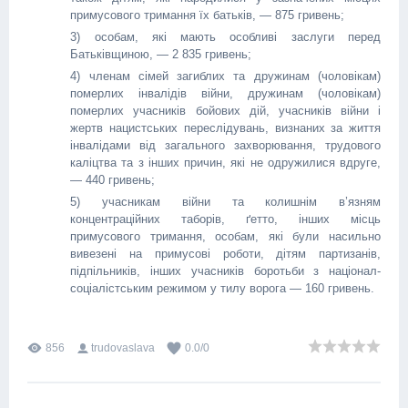
примусового тримання їх батьків, — 875 гривень;
3) особам, які мають особливі заслуги перед
Батьківщиною, — 2 835 гривень;
4) членам сімей загиблих та дружинам (чоловікам)
померлих інвалідів війни, дружинам (чоловікам)
померлих учасників бойових дій, учасників війни і
жертв нацистських переслідувань, визнаних за життя
інвалідами від загального захворювання, трудового
каліцтва та з інших причин, які не одружилися вдруге,
— 440 гривень;
5) учасникам війни та колишнім в’язням
концентраційних таборів, ґетто, інших місць
примусового тримання, особам, які були насильно
вивезені на примусові роботи, дітям партизанів,
підпільників, інших учасників боротьби з націонал-
соціалістським режимом у тилу ворога — 160 гривень.
856
trudovaslava
0.0
/
0