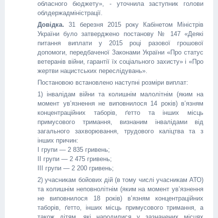
обласного бюджету», - уточнила заступник голови
облдержадміністрації.
Довідка.
31 березня 2015 року Кабінетом Міністрів
України було затверджено постанову № 147 «Деякі
питання виплати у 2015 році разової грошової
допомоги, передбаченої Законами України «Про статус
ветеранів війни, гарантії їх соціального захисту» і «Про
жертви нацистських переслідувань».
Постановою встановлено наступні розміри виплат:
1) інвалідам війни та колишнім малолітнім (яким на
момент ув’язнення не виповнилося 14 років) в’язням
концентраційних таборів, ґетто та інших місць
примусового тримання, визнаним інвалідами від
загального захворювання, трудового каліцтва та з
інших причин:
I групи — 2 835 гривень;
II групи — 2 475 гривень;
III групи — 2 200 гривень;
2) учасникам бойових дій (в тому числі учасникам АТО)
та колишнім неповнолітнім (яким на момент ув’язнення
не виповнилося 18 років) в’язням концентраційних
таборів, ґетто, інших місць примусового тримання, а
також дітям, які народилися у зазначених місцях