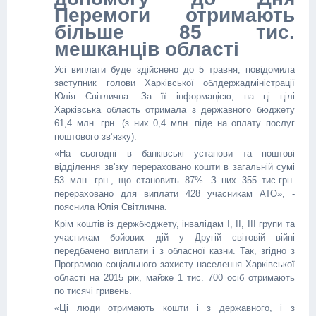
Перемоги отримають
більше 85 тис.
мешканців області
Усі виплати буде здійснено до 5 травня, повідомила
заступник голови Харківської облдержадміністрації
Юлія Світлична. За її інформацією, на ці цілі
Харківська область отримала з державного бюджету
61,4 млн. грн. (з них 0,4 млн. піде на оплату послуг
поштового зв’язку).
«На сьогодні в банківські установи та поштові
відділення зв'зку перераховано кошти в загальній сумі
53 млн. грн., що становить 87%. З них 355 тис.грн.
перераховано для виплати 428 учасникам АТО», -
пояснила Юлія Світлична.
Крім коштів із держбюджету, інвалідам I, II, III групи та
учасникам бойових дій у Другій світовій війні
передбачено виплати і з обласної казни. Так, згідно з
Програмою соціального захисту населення Харківської
області на 2015 рік, майже 1 тис. 700 осіб отримають
по тисячі гривень.
«Ці люди отримають кошти і з державного, і з