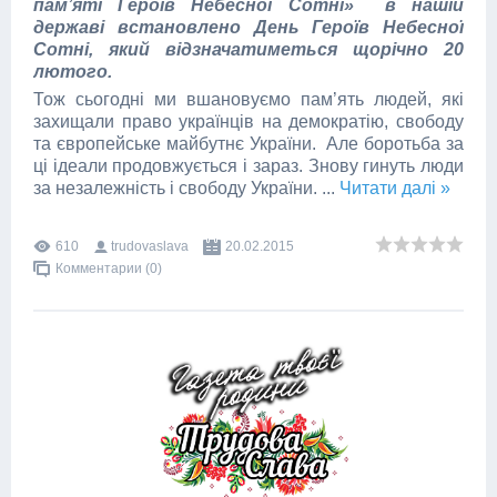
пам’яті Героїв Небесної Сотні» в нашій
державі встановлено День Героїв Небесної
Сотні, який відзначатиметься щорічно 20
лютого.
Тож сьогодні ми вшановуємо пам’ять людей, які
захищали право українців на демократію, свободу
та європейське майбутнє України. Але боротьба за
ці ідеали продовжується і зараз. Знову гинуть люди
за незалежність і свободу України.
...
Читати далі »
610
trudovaslava
20.02.2015
Комментарии (0)