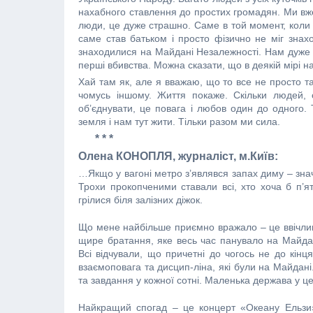
нахабного ставлення до простих громадян. Ми вже 
люди, це дуже страшно. Саме в той момент, коли 
саме став батьком і просто фізично не міг знах
знаходилися на Майдані Незалежності. Нам дуже 
перші вбивства. Можна сказати, що в деякій мірі 
Хай там як, але я вважаю, що то все не просто так
чомусь іншому. Життя покаже. Скільки людей,
об’єднувати, це повага і любов один до одного. 
земля і нам тут жити. Тільки разом ми сила.
* * *
Олена КОНОПЛЯ, журналіст, м.Київ:
…Якщо у вагоні метро з’являвся запах диму – зна
Трохи прокопченими ставали всі, хто хоча б п’
грілися біля залізних діжок.
Що мене найбільше приємно вражало – це ввічливі
щире братання, яке весь час панувало на Майдан
Всі відчували, що причетні до чогось не до кін
взаємоповага та дисцип-ліна, які були на Майдані.
та завдання у кожної сотні. Маленька держава у це
Найкращий спогад – це концерт «Океану Ельзи» 