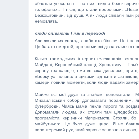
облетіли увесь світ – на них видно безліч зіроч
телефонах… І пісні, що стали пророчими: «Незале
Безкоштовний, від душі. А як люди співали гімн р
немовлята.
люди співають Гімн в переході
Але жахливих спогадів набагато більше. Це і незл
Це багато смертей, про які ми всі дізнавалися з но
Кілька громадських інтернет-телеканалів встано
Майдані, Європейській площі, Хрещатику. Пам’ята
екрану трансляцію, і ми впівока дивилися, при 
«Беркуту» починали щитами відтісняти активістів, 
камери ловили моменти, коли люди падали замертв
Майже всі мої друзі та знайомі допомагали Ма
Михайлівський собор допомагати пораненим, як
бутерброди. Чиясь мама пекла пироги та роздав
Допомагали людям, які стояли там цілодобово,
програмісти, керівники підприємств. Стояли, бо
майбутнього. Це було дуже щиро. Я не бачил
волонтерський рух, який зараз є основною силою,