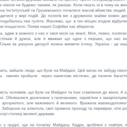
ніколи не будемо такими, як раніше. Коли гинуть ні в чому не вин
на Інститутській та Грушевського почалися масові вбивства людей,
одитися у вирі подій. До пологів ми з дружиною майже кожен де
подобалось там гуляти. Жахливо, що в тих місцях згодом відбули
нам пощастило. Поява нашої Софійки нас вберегла.
, адже в кожного з нас є своя місія на землі. Моя, певно, полягає
 стільки й думок, але я вважаю що одне з перших, що нас м
Тільки за рахунок дискусії можна виявити істину. Україна - це на
чить, зайшли люди, що були на Майдані. Цей запах не забуду нікол
ять хвилин пройшли через наметове містечко, де палили багаття
сть чоловіків, що були на Майдані та їхнє ставлення до жінок. А 
і. Обнімалися донеччани з галичанами, харків’яни з закарпатцям
ця зрозумілого, але важливого й великого. Вражала взаємодопомог
 Заборона на алкоголь, свої правила проходу та перевірки, чіткі ро
нтрі столиці великої держави.
у грудні, ще на початку Майдану. Кадри, зроблені з повітря, я