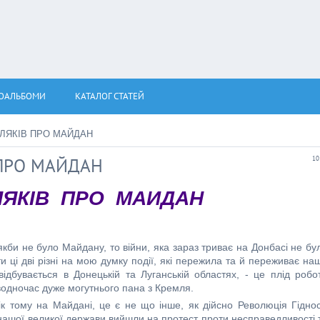
ОАЛЬБОМИ
КАТАЛОГ СТАТЕЙ
ЛЯКІВ ПРО МАЙДАН
ПРО МАЙДАН
10
ЛЯКІВ ПРО МАЙДАН
якби не було Майдану, то війни, яка зараз триває на Донбасі не бу
и ці дві різні на мою думку події, які пережила та й переживає на
ідбувається в Донецькій та Луганській областях, - це плід робо
водночас дуже могутнього пана з Кремля.
рік тому на Майдані, це є не що інше, як дійсно Революція Гіднос
в нашої великої держави вийшли на протест проти несправедливості 