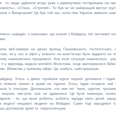
ок: то люди здійняли вгору руки з увімкнутими ліхтариками на сво
жність», «Стіна», «Стріляй». То був чи не найкращий виступ груп
азом з Вакарчуком! Це був той час, коли гімн України вивчили наві
іченні «швидкі» з сиренами, що мчали з Майдану тієї лютневої ноч
вин.
вили веб-камери на дахах вулиць Грушевського, Інститутської, 
ю, як у нас в офісі у кожного на комп’ютері було відкрито на пі
цьому намагаючись працювати. Але коли ситуація накалялася, ря
ті у відповідь кидали коктейлі Молотова, іноді зав’язувалися бійки,
о. Вбивства у прямому ефірі. Це, мабуть, найстрашніше.
йдану. Хтось з дівчат пройшов курси першої допомоги і їздив
і лежали прямо в храмі на підлозі. Хтось їздив готувати чай 
ала їх хлопцям. Допомагали, хто чим міг: їжею, одягом, грошим
 мерзли, хво-ріли, але не здавалися. Це були інженери, селян
 вірили - те, що вони роблять, роблять заради своїх дітей, зара
а жодної нещирої людини на Майдані. Саме тоді зародився т
 що допомагає армії та переселенцям.