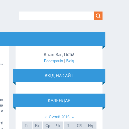
Вітаю Вас
,
Гість
!
Реєстрація
|
Вхід
:36
ВХІД НА САЙТ
ло
КАЛЕНДАР
ша
ти
«
Лютий 2015
»
ті
Пн
Вт
Ср
Чт
Пт
Сб
Нд
та