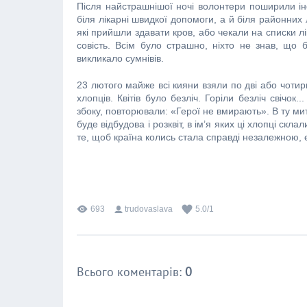
Після найстрашнішої ночі волонтери поширили і
біля лікарні швидкої допомоги, а й біля районних
які прийшли здавати кров, або чекали на списки л
совість. Всім було страшно, ніхто не знав, що
викликало сумнівів.
23 лютого майже всі кияни взяли по дві або чотири
хлопців. Квітів було безліч. Горіли безліч свічо
збоку, повторювали: «Герої не вмирають». В ту мит
буде відбудова і розквіт, в ім’я яких ці хлопці скл
те, щоб країна колись стала справді незалежною,
693
trudovaslava
5.0
/
1
Всього коментарів
:
0