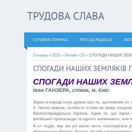
ТРУДОВА СЛАВА
ГОЛОВНА СТОРІНКА
ЛИСТ ДО РЕДАКЦІЇ
ФОТ
Головна
»
2015
»
Лютий
»
20
» СПОГАДИ НАШИХ ЗЕМ
СПОГАДИ НАШИХ ЗЕМЛЯКІВ 
СПОГАДИ НАШИХ ЗЕМ
Іван ГАНЗЕРА, співак, м. Кив:
Зараз в народі існує думка про те, що мовляв от, 
б. Чесно кажучи, особисто я ніяк не можу поєднат
багатостраждальна Україна. Адже те, що зараз в
російської пропаганди та одного маленького, але 
А от подія, яку ми усі мали честь спостерігати 
Українського Народу. Багато людей з усіх куточкі