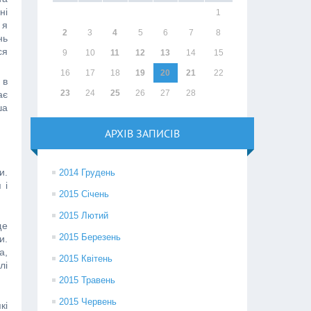
ні
1
 я
2
3
4
5
6
7
8
нь
ся
9
10
11
12
13
14
15
16
17
18
19
20
21
22
 в
23
24
25
26
27
28
ає
ша
АРХІВ ЗАПИСІВ
и.
2014 Грудень
 і
2015 Січень
2015 Лютий
ще
2015 Березень
и.
а,
2015 Квітень
лі
2015 Травень
2015 Червень
кі