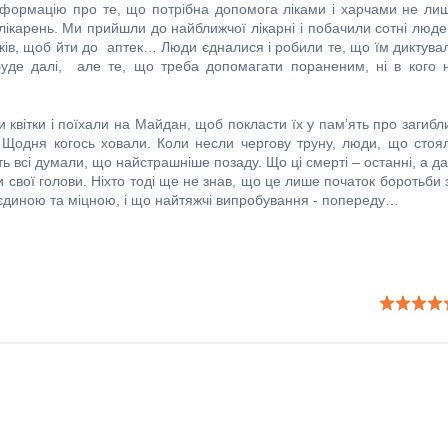
нформацію про те, що потрібна допомога ліками і харчами не ли
 лікарень. Ми прийшли до найближчої лікарні і побачили сотні люде
іків, щоб йти до аптек… Люди єдналися і робили те, що їм диктува
 буде далі, але те, що треба допомагати пораненим, ні в кого 
 квітки і поїхали на Майдан, щоб покласти їх у пам’ять про загибл
к... Щодня когось ховали. Коли несли чергову труну, люди, що стоя
ь всі думали, що найстрашніше позаду. Що ці смерті – останні, а да
али свої голови. Ніхто тоді ще не знав, що це лише початок боротьби 
 єдиною та міцною, і що найтяжчі випробування - попереду…