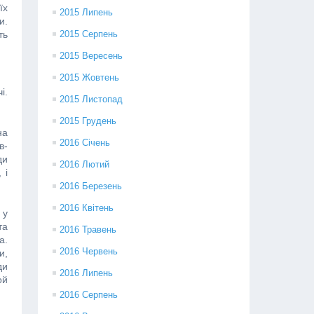
їх
2015 Липень
и.
ть
2015 Серпень
2015 Вересень
2015 Жовтень
і.
2015 Листопад
2015 Грудень
на
2016 Січень
в-
ди
2016 Лютий
 і
2016 Березень
2016 Квітень
 у
та
2016 Травень
а.
2016 Червень
и,
ди
2016 Липень
ой
2016 Серпень