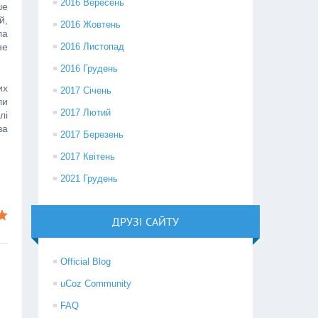
2016 Вересень
ше
й,
2016 Жовтень
ла
не
2016 Листопад
2016 Грудень
их
2017 Січень
ли
2017 Лютий
лі
за
2017 Березень
2017 Квітень
2021 Грудень
ДРУЗІ САЙТУ
Official Blog
uCoz Community
FAQ