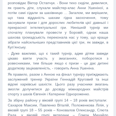
розповідає Віктор Остапчук. - Вони тихо сиділи, дивилися,
як грають діти, слухали майстер-клас Анни Ушеніної, а
потім самі сідали за шахівницю ... Загалом, ми вирішили,
що така відданість шахам гідна заохочення, тому
заснували призи і для дорослих любителів цієї давньої і
прекрасної інтелектуальної гри. Нинішній турнір ми
спочатку планували провести у Боровій, однак наша
шахова громадськість переконала нас у тому, що краще
зібрати найсильніших представників цієї гри, як завжди, в
Куп'янську.
- Дуже важливо, що є такий турнір, адже дітям завжди
цікаво взяти участь у змаганнях, поборотися з
ровесниками, тим більше якщо є призи - це дає дитині
додаткову зацікавленість, - говорить Анна Ушеніна.
Як правило, разом з Анною на фінал турніру приїжджають
заслужений тренер України Геннадій Круговий та інші
відомі харківські шахісти. Цього разу учасники змагань
змогли долучитися до досвіду міжнародних майстрів
спорту з шахів Євгенія і Катерини Однороженко.
За збірну району у віковій групі 14 – 18 років виступали:
Сахаров Максим, Павленко Віталій, Положенкова Лілія, у
віковій групі 18 – 55 років – Коновалов Олександр, Слюта
Рада, у віковій групі ветерани – Гомон Михайло