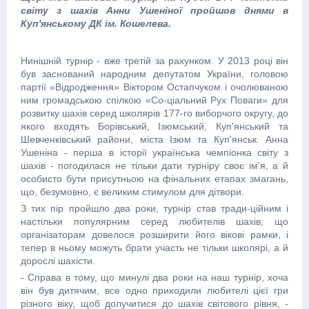
світу з шахів Анни Ушеніної пройшов днями в
Куп'янському ДК ім. Кошелева.
Нинішній турнір - вже третій за рахунком. У 2013 році він
був заснований народним депутатом України, головою
партії «Відродження» Віктором Остапчуком і очолюваною
ним громадською спілкою «Со-ціальний Рух Поваги» для
розвитку шахів серед школярів 177-го виборчого округу, до
якого входять Борівський, Ізюмський, Куп'янський та
Шевченківський райони, міста Ізюм та Куп'янськ. Анна
Ушеніна - перша в історії українська чемпіонка світу з
шахів - погодилася не тільки дати турніру своє ім'я, а й
особисто бути присутньою на фінальних етапах змагань,
що, безумовно, є великим стимулом для дітвори.
З тих пір пройшло два роки, турнір став тради-ційним і
настільки популярним серед любителів шахів, що
організаторам довелося розширити його вікові рамки, і
тепер в ньому можуть брати участь не тільки школярі, а й
дорослі шахісти.
- Справа в тому, що минулі два роки на наш турнір, хоча
він був дитячим, все одно приходили любителі цієї гри
різного віку, щоб долучитися до шахів світового рівня, -