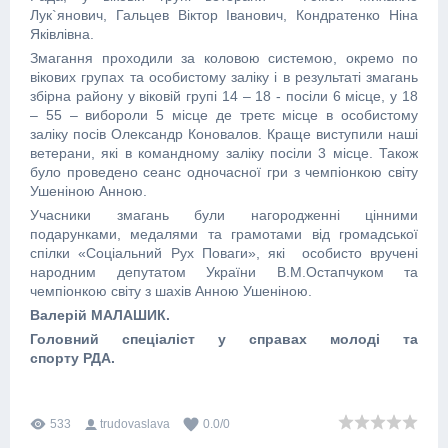
Лук`янович, Гальцев Віктор Іванович, Кондратенко Ніна
Яківлівна.
Змагання проходили за коловою системою, окремо по
вікових групах та особистому заліку і в результаті змагань
збірна району у віковій групі 14 – 18 - посіли 6 місце, у 18
– 55 – вибороли 5 місце де третє місце в особистому
заліку посів Олександр Коновалов. Краще виступили наші
ветерани, які в командному заліку посіли 3 місце. Також
було проведено сеанс одночасної гри з чемпіонкою світу
Ушеніною Анною.
Учасники змагань були нагородженні цінними
подарунками, медалями та грамотами від громадської
спілки «Соціальний Рух Поваги», які особисто вручені
народним депутатом України В.М.Остапчуком та
чемпіонкою світу з шахів Анною Ушеніною.
Валерій МАЛАШИК.
Головний спеціаліст у справах молоді та
спорту РДА.
533
trudovaslava
0.0
/
0