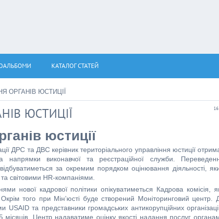
ОАЛЬБОМИ
КАТАЛОГ СТАТЕЙ
Я ОРГАНІВ ЮСТИЦІЇ
НІВ ЮСТИЦІЇ
16
рган
і
в юстиції
ації ДРС та ДВС керівник територіального управління юстиції отрим
 за напрямки виконавчої та реєстраційної служби. Переведен
ри відбуватиметься за окремим порядком оцінювання діяльності, як
 та світовими HR-компаніями.
 нової кадрової політики опікуватиметься Кадрова комісія, я
. Окрім того при Мін’юсті буде створений Моніторинговий центр. 
ами USAID та представники громадських антикорупційних організаці
-5 місяців, Центр надаватиме оцінку якості надання послуг органа