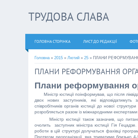
ТРУДОВА СЛАВА
ГОЛОВНА СТОРІНКА
ЛИСТ ДО РЕДАКЦІЇ
ФОТ
Головна
»
2015
»
Лютий
»
25
» ПЛАНИ РЕФОРМУВАНН
ПЛАНИ РЕФОРМУВАННЯ ОРГА
Плани реформування
о
Міністр юстиції поінформував, що після ліквід
двох нових заступників, які відповідатимуть
співробітників органів юстиції до нової структу
розробляється разом із міжнародними експертами
Міністр юстиції також зазначив, що питаннями
очолить заступник міністра юстиції Гія Гецадзе
роботи в цій структурі долучаться фахівці прогр
Протягом реорганізації, яка триватиме близько 4