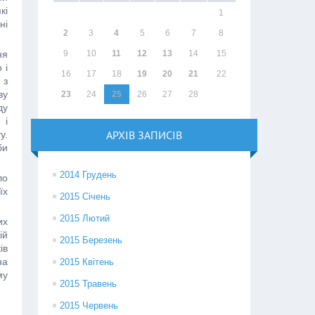
кі
1
ні
2
3
4
5
6
7
8
ня
9
10
11
12
13
14
15
 і
16
17
18
19
20
21
22
 з
ву
23
24
25
26
27
28
ду
 і
АРХІВ ЗАПИСІВ
у.
би
2014 Грудень
ло
їх
2015 Січень
2015 Лютий
их
ій
2015 Березень
ів
на
2015 Квітень
му
2015 Травень
2015 Червень