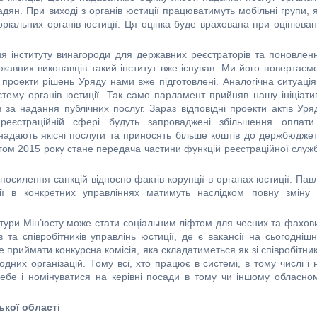
дян. При виході з органів юстиції працюватимуть мобільні групи, я
оріальних органів юстиції. Ця оцінка буде врахована при оцінюван
нституту винагороди для державних реєстраторів та поновлен
жавних виконавців такий інститут вже існував. Ми його повертаємо
 проекти рішень Уряду нами вже підготовлені. Аналогічна ситуація
стему органів юстиції. Так само парламент прийняв нашу ініціати
за надання публічних послуг. Зараз відповідні проекти актів Уря
реєстраційній сфері будуть запроваджені збільшення оплати
надають якісні послуги та приносять більше коштів до держбюджет
м 2015 року стане передача частини функцій реєстраційної служ
осилення санкцій відносно фактів корупції в органах юстиції. Пав
ії в конкретних управліннях матимуть наслідком повну зміну 
тури Мін’юсту може стати соціальним ліфтом для чесних та фахов
 та співробітників управлінь юстиції, де є вакансії на сьогоднішн
 приймати конкурсна комісія, яка складатиметься як зі співробітник
родних організацій. Тому всі, хто працює в системі, в тому числі і 
ебе і номінуватися на керівні посади в тому чи іншому обласно
ької області