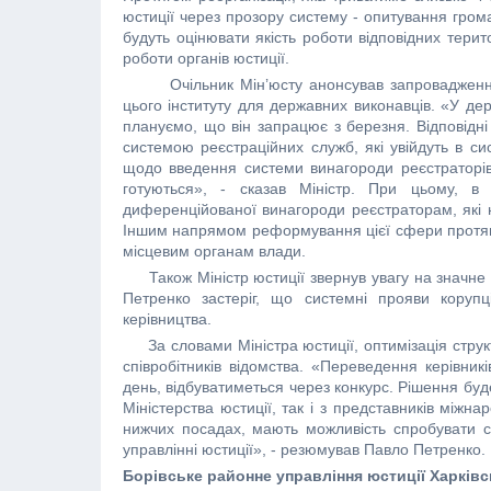
юстиції через прозору систему - опитування грома
будуть оцінювати якість роботи відповідних терит
роботи органів юстиції.
Очільник Мін’юсту анонсував запровадження і
цього інституту для державних виконавців. «У дер
плануємо, що він запрацює з березня. Відповідні
системою реєстраційних служб, які увійдуть в си
щодо введення системи винагороди реєстраторів 
готуються», - сказав Міністр. При цьому, в 
диференційованої винагороди реєстраторам, які 
Іншим напрямом реформування цієї сфери протяго
місцевим органам влади.
Також Міністр юстиції звернув увагу на значне п
Петренко застеріг, що системні прояви корупц
керівництва.
За словами Міністра юстиції, оптимізація струк
співробітників відомства. «Переведення керівників
день, відбуватиметься через конкурс. Рішення буде
Міністерства юстиції, так і з представників міжна
нижчих посадах, мають можливість спробувати с
управлінні юстиції», - резюмував Павло Петренко.
Борівське районне управління юстиції Харківс