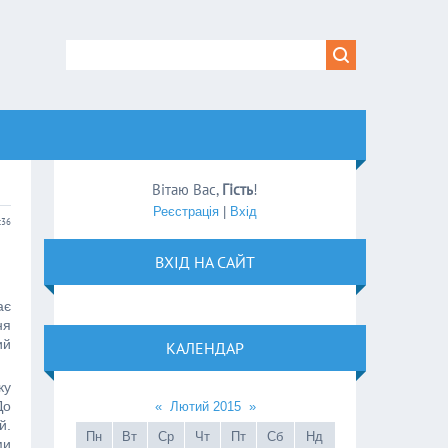
Вітаю Вас
,
Гість
!
Реєстрація
|
Вхід
:36
ВХІД НА САЙТ
ає
ня
ий
КАЛЕНДАР
ку
До
«
Лютий 2015
»
й.
Пн
Вт
Ср
Чт
Пт
Сб
Нд
ми