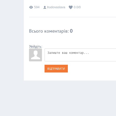
594
trudovaslava
0.0
/
0
Всього коментарів
:
0
Увійдіть:
ВІДПРАВИТИ