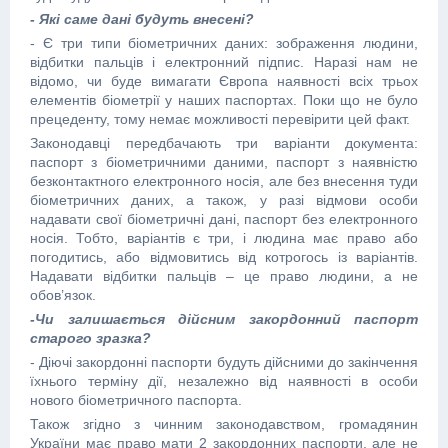
- Які саме дані будуть внесені?
- Є три типи біометричних даних: зображення людини,
відбитки пальців і електронний підпис. Наразі нам не
відомо, чи буде вимагати Європа наявності всіх трьох
елементів біометрії у наших паспортах. Поки що не було
прецеденту, тому немає можливості перевірити цей факт.
Законодавці передбачають три варіанти документа:
паспорт з біометричними даними, паспорт з наявністю
безконтактного електронного носія, але без внесення туди
біометричних даних, а також, у разі відмови особи
надавати свої біометричні дані, паспорт без електронного
носія. Тобто, варіантів є три, і людина має право або
погодитись, або відмовитись від котрогось із варіантів.
Надавати відбитки пальців – це право людини, а не
обов’язок.
-Чи залишається дійсним закордонний паспорт
старого зразка?
- Діючі закордонні паспорти будуть дійсними до закінчення
їхнього терміну дії, незалежно від наявності в особи
нового біометричного паспорта.
Також згідно з чинним законодавством, громадянин
України має право мати 2 закордонних паспорти, але не