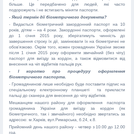
більше. Це передбачено для людей, які часто
подорожують і не встигають міняти паспорти.
- Який термін дії біометричного документа?
- Видається біометричний закордонний паспорт на 10
років, дітям – на 4 роки. Закордонні паспорти, оформлені
до 1 січня 2015 року, зберігатимуть чинність до
завершення строку їх дії, замінювати їх на біометричні не
обов’язково. Окрім того, кожен громадянин України зможе
після 1 січня 2015 року оформити звичайний (без чіпу)
паспорт для виїзду за кордон, а також відмовитися від
внесення на чіп відбитків пальців рук.
- І коротко про процедуру оформлення
біометричного паспорта.
- Громадянинові лише необхідно буде поставити підпис на
спеціальному електронному планшеті та прикласти
пальці до сканера для внесення до чіпу відбитків.
Мешканцям нашого району для оформлення паспорта
громадянина України для виїзду за кордон (як
біометричного, так і звичайного) необхідно звертатись за
адресою: м.Харків, вул.Римарська, б.24, к.8.
Прийомний день нашого району - четвер з 10.00 до 12.00
год.