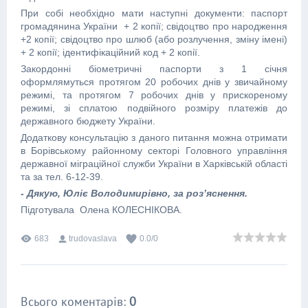
При собі необхідно мати наступні документи: паспорт
громадянина України + 2 копії; свідоцтво про народження
+2 копії; свідоцтво про шлюб (або розлучення, зміну імені)
+ 2 копії; ідентифікаційний код + 2 копії.
Закордонні біометричні паспорти з 1 січня
оформлямуться протягом 20 робочих днів у звичайному
режимі, та протягом 7 робочих днів у прискореному
режимі, зі сплатою подвійного розміру платежів до
державного бюджету України.
Додаткову консультацію з даного питання можна отримати
в Борівському районному секторі Головного управління
державної міграційної служби України в Харківській області
та за тел. 6-12-39.
- Дякую, Юліє Володимирівно, за роз’яснення.
Підготувала Олена КОЛЕСНІКОВА.
683
trudovaslava
0.0
/
0
Всього коментарів
:
0