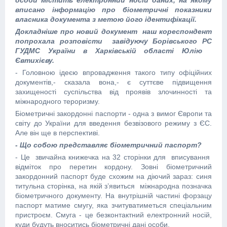
особи містить електронний носій даних, на якому
вписано інформацію про біометричні показники
власника документа з метою його ідентифікації.
Докладніше про новий документ наш кореспондент
попрохала розповісти завідуючу Борівського РС
ГУДМС України в Харківській області Юлію
Євтихієву.
- Головною ідеєю впровадження такого типу офіційних
документів,- сказала вона,- є суттєве підвищення
захищеності суспільства від проявів злочинності та
міжнародного тероризму.
Біометричні закордонні паспорти - одна з вимог Європи та
світу до України для введення безвізового режиму з ЄС.
Але він ще в перспективі.
- Що собою представляє біометричний паспорт?
- Це звичайна книжечка на 32 сторінки для вписування
відміток про перетин кордону. Зовні біометричний
закордонний паспорт буде схожим на діючий зараз: синя
титульна сторінка, на якій з’явиться міжнародна позначка
біометричного документу. На внутрішній частині форзацу
паспорт матиме смугу, яка зчитуватиметься спеціальним
пристроєм. Смуга - це безконтактний електронний носій,
куди будуть вноситись біометричні дані особи.