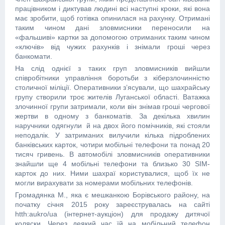
працівником і диктував людині всі наступні кроки, які вона
має зробити, щоб готівка опинилася на рахунку. Отримані
таким чином дані зловмисники переносили на
«фальшиві» картки за допомогою отриманих таким чином
«ключів» від чужих рахунків і знімали гроші через
банкомати.
На слід однієї з таких груп зловмисників вийшли
співробітники управління боротьби з кіберзлочинністю
столичної міліції. Оперативники з’ясували, що шахрайську
групу створили троє жителів Луганської області. Ватажка
злочинної групи затримали, коли він знімав гроші чергової
жертви в одному з банкоматів. За декілька хвилин
наручники одягнули й на двох його помічників, які стояли
неподалік. У затриманих вилучили кілька підроблених
банківських карток, чотири мобільні телефони та понад 20
тисяч гривень. В автомобілі зловмисників оперативники
знайшли ще 4 мобільні телефони та близько 30 SIM-
карток до них. Ними шахраї користувалися, щоб їх не
могли вирахувати за номерами мобільних телефонів.
Громадянка М., яка є мешканкою Борівського району, на
початку січня 2015 року зареєструвалась на сайті
htth:aukro/ua (інтернет-аукціон) для продажу дитячої
коляски. Через деякий час їй на мобільний телефон