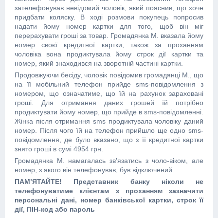
зателефонував невідомий чоловік, який пояснив, що хоче
придбати коляску. В ході розмови покупець попросив
надати йому номер картки для того, щоб він міг
перерахувати гроші за товар. Громадянка М. вказала йому
номер своєї кредитної картки, також за проханням
чоловіка вона продиктувала йому строк дії картки та
номер, який знаходився на зворотній частині картки.
Продовжуючи бесіду, чоловік повідомив громадянці М., що
на її мобільний телефон прийде sms-повідомлення з
номером, що означатиме, що їй на рахунок зараховані
гроші. Для отримання даних грошей їй потрібно
продиктувати йому номер, що прийде в sms-повідомленні.
Жінка після отримання sms продиктувала чоловіку даний
номер. Після чого їй на телефон прийшло ще одно sms-
повідомлення, де було вказано, що з її кредитної картки
знято гроші в сумі 4954 грн.
Громадянка М. намагалась зв’язатись з чоло-віком, але
номер, з якого він телефонував, був відключений.
ПАМ’ЯТАЙТЕ! Представник банку ніколи не
телефонуватиме клієнтам з проханням зазначити
персональні дані, номер банківської картки, строк її
дії, ПІН-код або пароль