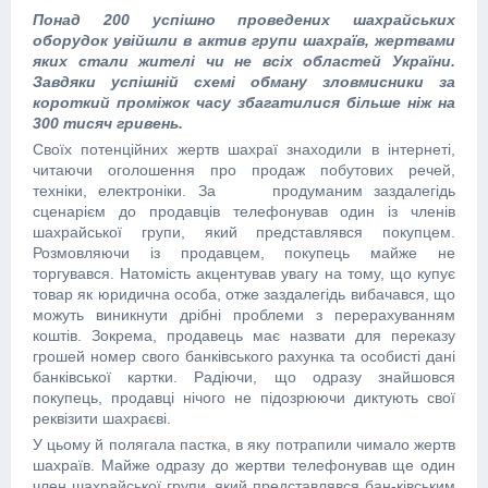
Понад 200 успішно проведених шахрайських
оборудок увійшли в актив групи шахраїв, жертвами
яких стали жителі чи не всіх областей України.
Завдяки успішній схемі обману зловмисники за
короткий проміжок часу збагатилися більше ніж на
300 тисяч гривень.
Своїх потенційних жертв шахраї знаходили в інтернеті,
читаючи оголошення про продаж побутових речей,
техніки, електроніки. За продуманим заздалегідь
сценарієм до продавців телефонував один із членів
шахрайської групи, який представлявся покупцем.
Розмовляючи із продавцем, покупець майже не
торгувався. Натомість акцентував увагу на тому, що купує
товар як юридична особа, отже заздалегідь вибачався, що
можуть виникнути дрібні проблеми з перерахуванням
коштів. Зокрема, продавець має назвати для переказу
грошей номер свого банківського рахунка та особисті дані
банківської картки. Радіючи, що одразу знайшовся
покупець, продавці нічого не підозрюючи диктують свої
реквізити шахраєві.
У цьому й полягала пастка, в яку потрапили чимало жертв
шахраїв. Майже одразу до жертви телефонував ще один
член шахрайської групи, який представлявся бан-ківським