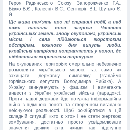
Героя Радянського Союзу: Запорожченко Г.А.,
Біжко В.Є., Колеснік В.С., Сентюрін В.І., Шут­ько Є.
Й.
Ще жива пам’ять про ті страшні події, а над
нами нависла нова загроза. Частина
українських земель знову окупована, українські
міста і села піддаються жорстоким
обстрілам, кожного дня гинуть люди,
українські патріоти потрапляють у полон, де
піддаються жорстоким тортурам...
На окупованих територіях смертельно небезпечно
розмовляти українською мовою, так само як
захищати державну символіку (згадаймо
горлівського депутата Володимира Рибака). А
Україну звинувачують у фашизмі і вимагають
вивести з України українські війська (парадокс).
Проти нашої держави йде потужна інформаційна
війна з підміною понять та створенням вигаданої
неіснуючої реальності. Щоб ро-зібратися в цій
складній ситуації «хто є хто» і не стати жертвою
зомбування, достатньо просто усвідомлювати
значення деяких слів, якими так підступно