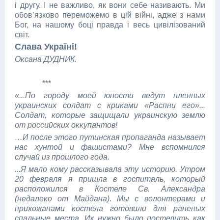
і другу. І не важливо, як вони себе називають. Ми
обов’язково переможемо в цій війні, адже з нами
Бог, на нашому боці правда і весь цивілізований
світ.
Слава Україні!
Оксана ДУДНИК.
***
«...По городу моей юности ведут пленных
украинских солдат с криками «Распни его»...
Солдат, которые защищали украинскую землю
от российских оккупантов!
…И после этого путинская пропаганда называет
нас хунтой и фашистами? Мне вспомнился
случай из прошлого года.
...Я мало кому рассказывала эту историю. Утром
20 февраля я пришла в госпиталь, который
расположился в Костеле Св. Александра
(недалеко от Майдана). Мы с волонтерами и
прихожанами костела готовили для раненых
спальные места. Их нужно было постелить как