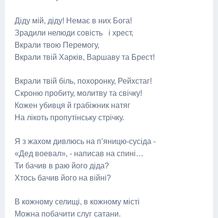
Діду мій, діду! Немає в них Бога!
Зрадили нелюди совість і хрест,
Вкрали твою Перемогу,
Вкрали твій Харків, Варшаву та Брест!
Вкрали твій біль, похоронку, Рейхстаг!
Скроню пробиту, молитву та свічку!
Кожен убивця й грабіжник натяг
На лікоть пропутінську стрічку.
Я з жахом дивлюсь на п’яницю-сусіда -
«Дед воевал», - написав на спині…
Ти бачив в раю його діда?
Хтось бачив його на війні?
В кожному селищі, в кожному місті
Можна побачити слуг сатани.