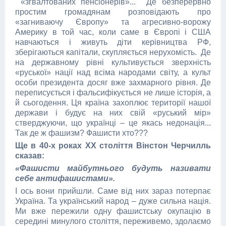
«згвалтованих пенсіонерів»... Де безперервно
простим громадянам розповідають про
«загниваючу Європу» та агресивно-ворожу
Америку в той час, коли саме в Європі і США
навчаються і живуть діти керівництва РФ,
зберігаються капітали, скупляється нерухомість. Де
на державному рівні культивується зверхність
«руської» нації над всіма народами світу, а культ
особи президента досяг вже захмарного рівня. Де
переписується і фальсифікується не лише історія, а
й сьогодення. Ця країна захоплює території нашої
держави і будує на них свій «руський мір»
стверджуючи, що українці – це якась недонація...
Так де ж фашизм? Фашисти хто???
Ще в 40-х роках ХХ століття Вінстон Черчилль
сказав:
«Фашисти майбутнього будуть називати
себе антифашистами».
І ось вони прийшли. Саме від них зараз потерпає
Україна. Та український народ – дуже сильна нація.
Ми вже пережили одну фашистську окупацію в
середині минулого століття, переживемо, здолаємо