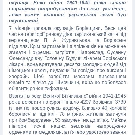
окупації. Роки війни 1941-1945 років стали
страшним випробуванням для всіх українців,
адже кожен клаптик української землі був
окупований.
7 місяців тривала окупація Борівщини. Весь цей
час на території району діяв партизанський загін під
керівництвом П. А. Журавльова та Борівське
підпілля. Крім партизанів і підпільників не можна не
згадати і окремих патріотів. Наприклад, Сусанну
Олександрівну Головіну. Будучи лікарем Борівської
лікарні, вона врятувала десятки молодих людей від
німецької неволі, видаючи їм довідки про вигадані
хвороби. Щоб запобігти масовим вивезенням
юнаків та дівчат до Німеччини, вона не побоялася
об’явити район тифозним.
Взагалі в роки Великої Вітчизняної війни 1941-1945
років воювати на фронт пішло 4207 борівчан, 3780
із них не повернулись додому. Близько 40 чоловік
боролися в підпіллі, 78 мирних жителів загинули
при бомбардуванні, 53 замучені на допитах. Майже
півтори тисячі наших земляків нагороджено
орденами та медалями, а п’ятеро удостоєно звання