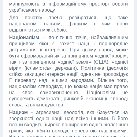
маніпулюють в інформаційному просторі вороги
українського народу.
Для початку треба розібратися, що таке
націоналізм, нацизм, фашизм і чим вони
відрізняються між собою.
Націоналізм
– по-літична течія, найважливішим
принципом якої є захист нації і першорядне
дотримання її інтересів. При цьому народ може
бути сформований як за принципом «однієї крові»,
так і за принципом «однієї землі» (США), «однієї
віри» (ісламістські держави). Політична ідеологія
стійко захищає інтереси нації, однак не проповідує
її перевагу над іншими народами. Більше того,
націоналізм стверджує, що кожна нація має право
на своє самовизначення. Націоналізм не
суперечить демократії, ринковій економіці, свободі
слова та вільнодумства.
Нацизм
– агресивна ідеологія, яка базується на
зверхності однієї нації над всіма іншими. В його
плани входить широке поширення однієї біологічної
групи, яка нібито володіє перевагою над іншими.
Віра в «етнічну досконалість» одного народу дає