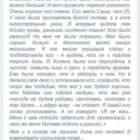
можно больше! И вот привезли первого раненого.
Очень хорошо его помню. Его звали Саша, лет 25.
У него была проломлена битой голова, а в ноге
огнестрельная рана. Я впервые видела так
близко кровь, ранения, особенно такие! Это было
ужасно!!! Но мне не было страшно. Мне было
горько, больно и бесконечно жалко наших
мальчишек. Я как могла скрывала слезы и
подбадривала его - я видела, что он с трудом
терпит боль. Я должна была его переодеть в
чистое, помыть лицо и руки, и передать врачам.
Ему было неловко, что я забочусь о нем. Но я
делала свое дело и успокаивала его, говорила, что
скоро мы победим, что все у нас будет хорошо,
что Майдан нас сделал людьми, что мы уже
никогда не будем рабами, сволочами, скотами и
так далее... и вдруг вижу - он плачет. Я давай его
снова успокаивать. А он говорит: «Я не ваш..
Меня к вам оттуда забросили для провокаций, и
свои же меня битами побили и ранили..»
Мне и в голову не пришло бить его ногами! И
коменданту госпиталя тоже...