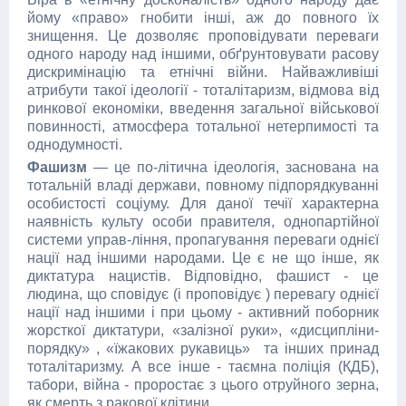
йому «право» гнобити інші, аж до повного їх
знищення. Це дозволяє проповідувати переваги
одного народу над іншими, обґрунтовувати расову
дискримінацію та етнічні війни. Найважливіші
атрибути такої ідеології - тоталітаризм, відмова від
ринкової економіки, введення загальної військової
повинності, атмосфера тотальної нетерпимості та
однодумності.
Фашизм
— це по-літична ідеологія, заснована на
тотальній владі держави, повному підпорядкуванні
особистості соціуму. Для даної течії характерна
наявність культу особи правителя, однопартійної
системи управ-ління, пропагування переваги однієї
нації над іншими народами. Це є не що інше, як
диктатура нацистів. Відповідно, фашист - це
людина, що сповідує (і проповідує ) перевагу однієї
нації над іншими і при цьому - активний поборник
жорсткої диктатури, «залізної руки», «дисципліни-
порядку» , «їжакових рукавиць» та інших принад
тоталітаризму. А все інше - таємна поліція (КДБ),
табори, війна - проростає з цього отруйного зерна,
як смерть з ракової клітини.