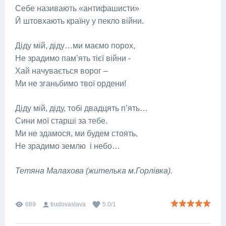
Себе називають «антифашисти»
Й штовхають країну у пекло війни.
Діду мій, діду…ми маємо порох,
Не зрадимо пам’ять тієї війни -
Хай начувається ворог –
Ми не зганьбимо твої ордени!
Діду мій, діду, тобі двадцять п’ять…
Сини мої старші за тебе.
Ми не здамося, ми будем стоять,
Не зрадимо землю і небо…
Тетяна Малахова
(жителька м.Горлівка).
689
trudovaslava
5.0
/
1