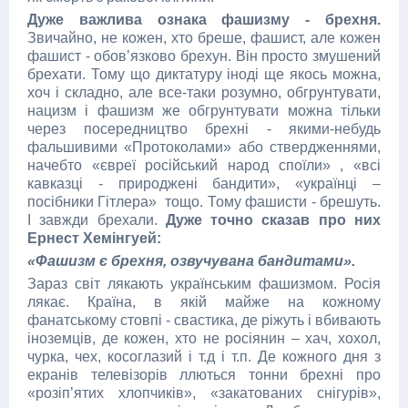
Дуже важлива ознака фашизму - брехня.
Звичайно, не кожен, хто бреше, фашист, але кожен
фашист - обов’язково брехун. Він просто змушений
брехати. Тому що диктатуру іноді ще якось можна,
хоч і складно, але все-таки розумно, обгрунтувати,
нацизм і фашизм же обгрунтувати можна тільки
через посередництво брехні - якими-небудь
фальшивими «Протоколами» або ствердженнями,
начебто «євреї російський народ споїли» , «всі
кавказці - природжені бандити», «українці –
посібники Гітлера» тощо. Тому фашисти - брешуть.
І завжди брехали.
Дуже точно сказав про них
Ернест Хемінгуей:
«Фашизм є брехня, озвучувана бандитами».
Зараз світ лякають українським фашизмом. Росія
лякає. Країна, в якій майже на кожному
фанатському стовпі - свастика, де ріжуть і вбивають
іноземців, де кожен, хто не росіянин – хач, хохол,
чурка, чех, косоглазий і т.д і т.п. Де кожного дня з
екранів телевізорів ллються тонни брехні про
«розіп’ятих хлопчиків», «закатованих снігурів»,