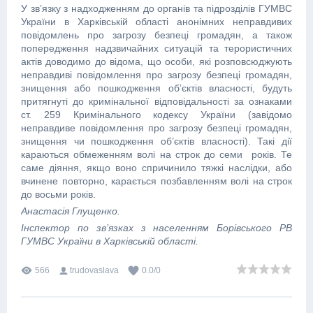
У зв’язку з надходженням до органів та підрозділів ГУМВС
України в Харківській області анонімних неправдивих
повідомлень про загрозу безпеці громадян, а також
попередження надзвичайних ситуацій та терористичних
актів доводимо до відома, що особи, які розповсюджують
неправдиві повідомлення про загрозу безпеці громадян,
знищення або пошкодження об’єктів власності, будуть
притягнуті до кримінальної відповідальності за ознаками
ст. 259 Кримінального кодексу України (завідомо
неправдиве повідомлення про загрозу безпеці громадян,
знищення чи пошкодження об’єктів власності). Такі дії
караються обмеженням волі на строк до семи років. Те
саме діяння, якщо воно спричинило тяжкі наслідки, або
вчинене повторно, карається позбавленням волі на строк
до восьми років.
Анастасія Глущенко.
Інспектор по зв’язках з населенням Борівського РВ
ГУМВС України в Харківській області.
566
trudovaslava
0.0
/
0