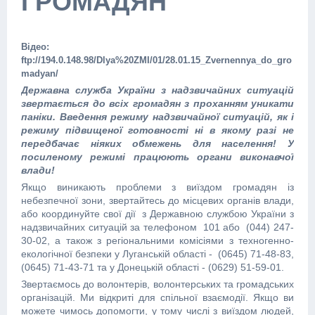
ГРОМАДЯН
Відео:
ftp://194.0.148.98/Dlya%20ZMI/01/28.01.15_Zvernennya_do_gro
madyan/
Державна служба України з надзвичайних ситуацій
звертається до всіх громадян з проханням уникати
паніки. Введення режиму надзвичайної ситуацій, як і
режиму підвищеної готовності ні в якому разі не
передбачає ніяких обмежень для населення! У
посиленому режимі працюють органи виконавчої
влади!
Якщо виникають проблеми з виїздом громадян із
небезпечної зони, звертайтесь до місцевих органів влади,
або координуйте свої дії з Державною службою України з
надзвичайних ситуацій за телефоном 101 або (044) 247-
30-02, а також з регіональними комісіями з техногенно-
екологічної безпеки у Луганській області - (0645) 71-48-83,
(0645) 71-43-71 та у Донецькій області - (0629) 51-59-01.
Звертаємось до волонтерів, волонтерських та громадських
організацій. Ми відкриті для спільної взаємодії. Якщо ви
можете чимось допомогти, у тому числі з виїздом людей,