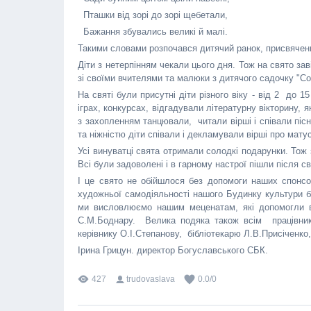
Пташки від зорі до зорі щебетали,
Бажання збувались великі й малі.
Такими словами розпочався дитячий ранок, присвячен
Діти з нетерпінням чекали цього дня. Тож на свято з
зі своїми вчителями та малюки з дитячого садочку "С
На святі були присутні діти різного віку - від 2 до 1
іграх, конкурсах, відгадували літературну вікторину, 
з захопленням танцювали, читали вірші і співали піс
та ніжністю діти співали і декламували вірші про мату
Усі винуватці свята отримали солодкі подарунки. Тож 
Всі були задоволені і в гарному настрої пішли після с
І це свято не обійшлося без допомоги наших спонсор
художньої самодіяльності нашого Будинку культури б
ми висловлюємо нашим меценатам, які допомогли в 
С.М.Боднару. Велика подяка також всім працівник
керівнику О.І.Степанову, бібліотекарю Л.В.Присіченко, 
Ірина Грицун. директор Богуславс
427
trudovaslava
0.0
/
0