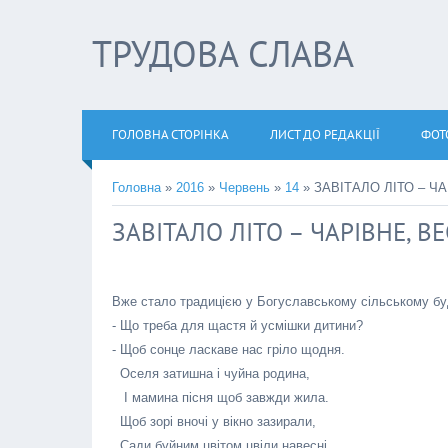
ТРУДОВА СЛАВА
ГОЛОВНА СТОРІНКА
ЛИСТ ДО РЕДАКЦІЇ
ФОТ
Головна
»
2016
»
Червень
»
14
» ЗАВІТАЛО ЛІТО – Ч
ЗАВІТАЛО ЛІТО – ЧАРІВНЕ, ВЕ
Вже стало традицією у Богуславському сільському буд
- Що треба для щастя й усмішки дитини?
- Щоб сонце ласкаве нас гріло щодня.
Оселя затишна і чуйна родина,
І мамина пісня щоб завжди жила.
Щоб зорі вночі у вікно зазирали,
Сади буйним цвітом цвіли навесні,