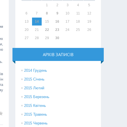
1
2
3
4
5
6
7
8
9
10
11
12
13
14
15
16
17
18
19
ом
20
21
22
23
24
25
26
27
28
29
30
их
и,
’ю
АРХІВ ЗАПИСІВ
ь.
2014 Грудень
ів
ін
2015 Січень
та
2015 Лютий
му
2015 Березень
2015 Квітень
2015 Травень
2015 Червень