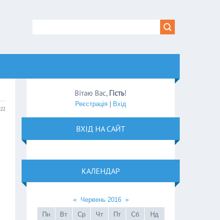
Вітаю Вас
,
Гість
!
Реєстрація
|
Вхід
:22
ВХІД НА САЙТ
КАЛЕНДАР
«
Червень 2016
»
Пн
Вт
Ср
Чт
Пт
Сб
Нд