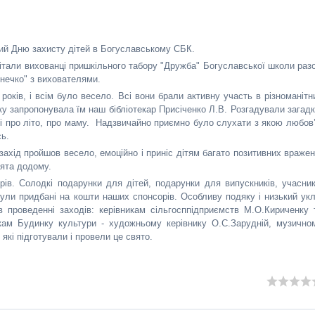
ий Дню захисту дітей в Богуславському СБК.
авітали вихованці пришкільного табору "Дружба" Богуславської школи раз
онечко" з вихователями.
5 років, і всім було весело. Всі вони брали активну участь в різноманітн
яку запропонувала їм наш бібліотекар Присіченко Л.В. Розгадували загадк
ні про літо, про маму. Надзвичайно приємно було слухати з якою любов
сь.
захід пройшов весело, емоційно і приніс дітям багато позитивних вражен
вята додому.
ів. Солодкі подарунки для дітей, подарунки для випускників, учасник
ули придбані на кошти наших спонсорів. Особливу подяку і низький укл
проведенні заходів: керівникам сільгосппідприємств М.О.Кириченку 
ам Будинку культури - художньому керівнику О.С.Зарудній, музично
які підготували і провели це свято.
ького СБК.