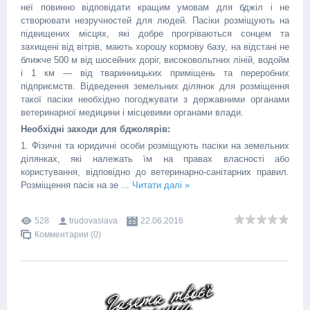
неї повинно відповідати кращим умовам для бджіл і не
створювати незручностей для людей. Пасіки розміщують на
підвищених місцях, які добре прогріваються сонцем та
захищені від вітрів, мають хорошу кормову базу, на відстані не
ближче 500 м від шосейних доріг, високовольтних ліній, водойм
і 1 км — від тваринницьких приміщень та переробних
підприємств. Відведення земельних ділянок для розміщення
такої пасіки необхідно погоджувати з державними органами
ветеринарної медицини і місцевими органами влади.
Необхідні заходи для бджолярів:
1. Фізичні та юридичні особи розміщують пасіки на земельних
ділянках, які належать їм на правах власності або
користування, відповідно до ветеринарно-санітарних правил.
Розміщення пасік на зе
...
Читати далі »
528
trudovaslava
22.06.2016
Комментарии (0)