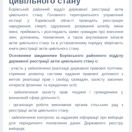
цивільного стану
Борівський районний відділ державної реєстрації актів
цивільного стану Головного територіального управління
юстиції у Харківській області проводять реєстрацію
народження, смерті, одруження, розірвання шлюбу, зміни
імені, приймають і розглядають заяви громадян про внесення
змін, доповнень, поновлення, а також анулювання записів
актів цивільного стану та в установленому порядку зберігають
книги реєстрації актів цивільного стану.
Основними завданнями Борівського районного відділу
державної реєстрації актів цивільного стану є
:
- участь у забезпеченні реалізації державної правової політики,
сприяння розвитку системи надання правової допомоги з
метою реалізації прав і свобод громадян, захисту законних
інтересів фізичних та юридичних осіб;
- забезпечення захисту прав людини і громадянина у
визначеній сфері діяльності;
- організація роботи виконавчих органів сільських рад з
реєстрації актів цивільного стану;
- забезпечення контролю за наданням інформації про виборців
для періодичного поновлення даних Державного реєстру
виборців;