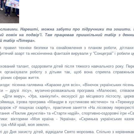
асливими. Нарешті, можна забути про підручники та зошити.
 гомін на подвір’ї. Там працював пришкільний табір з денн
й табір «Літера».
ння правил техніки безпеки та ознайомлення з планом роботи, дітлахи
итячий азарт та нескінченна фантазія вирували у “Сонцеграї” і робили ц
хований талант, оздоровити дітей після тяжкого навчального року. Пер
ня організувати роботу з дітьми так, щоб вона сприяла справжньо
 різних сферах життя.
ходи: пісенна галявина «Караоке для всіх», «Віночок українських пісень
хи – друзі лісу», музично-розважальна програма «Малюємо, співаєм
Діти миру», «Ура, канікули!», екскурсії до місцевого лісгоспу, церкв
доймища, ігрова програма «Мандри в хустинкове містечко» та «Теренкур
подорож «У пошуках скарбу», практичне заняття «На лісовому перехресті
гання «Поклик джунглів» та «Старти надій», спортивно-оздоровчі ігри «Св
ики: вікторини «Моя країна - Україна», «Скринька українських казок
гра «Мій край, моя земля».
і до Дня захисту дітей, відвідали Свято морозива. Спільно з керівника