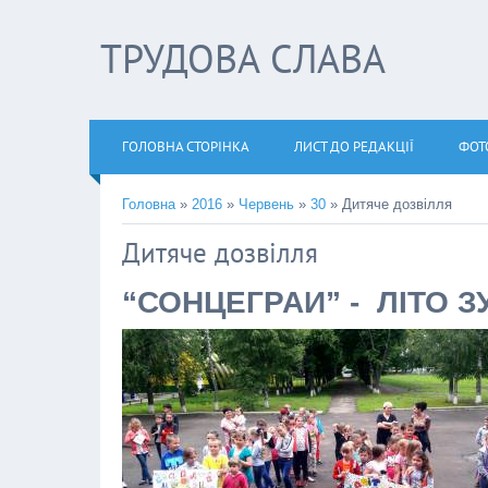
ТРУДОВА СЛАВА
ГОЛОВНА СТОРІНКА
ЛИСТ ДО РЕДАКЦІЇ
ФОТ
Головна
»
2016
»
Червень
»
30
» Дитяче дозвілля
Дитяче дозвілля
“СОНЦЕГРАЙ” - ЛІТО З