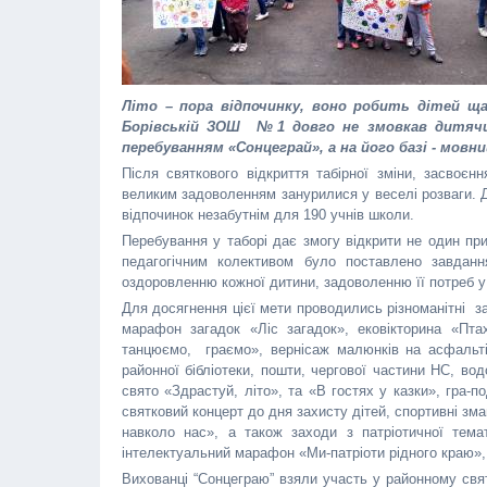
Літо – пора відпочинку, воно робить дітей щ
Борівській ЗОШ №1 довго не змовкав дитячий
перебуванням «Сонцеграй», а на його базі - мовни
Після святкового відкриття табірної зміни, засвоє
великим задоволенням занурилися у веселі розваги. Д
відпочинок незабутнім для 190 учнів школи.
Перебування у таборі дає змогу відкрити не один при
педагогічним колективом було поставлено завдан
оздоровленню кожної дитини, задоволенню її потреб у
Для досягнення цієї мети проводились різноманітні за
марафон загадок «Ліс загадок», ековікторина «Пта
танцюємо, граємо», вернісаж малюнків на асфальті «
районної бібліотеки, пошти, чергової частини НС, во
свято «Здрастуй, літо», та «В гостях у казки», гра-
святковий концерт до дня захисту дітей, спортивні зма
навколо нас», а також заходи з патріотичної темат
інтелектуальний марафон «Ми-патріоти рідного краю», 
Вихованці “Сонцеграю” взяли участь у районному свят