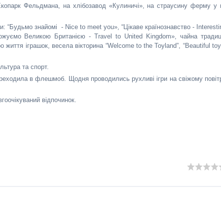
 Екопарк Фельдмана, на хлібозавод «Кулиничі», на страусину ферму у 
: “Будьмо знайомі - Nice to meet you», “Цікаве країнознавство - Interesti
ожуємо Великою Британією - Travel to United Kingdom», чайна традиц
 життя іграшок, весела вікторина “Welcome to the Toyland”, “Beautiful toy
льтура та спорт.
реходила в флешмоб. Щодня проводились рухливі ігри на свіжому повітр
гоочікуваний відпочинок.