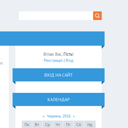
Вітаю Вас
,
Гість
!
Реєстрація
|
Вхід
:51
ВХІД НА САЙТ
КАЛЕНДАР
«
Червень 2016
»
Пн
Вт
Ср
Чт
Пт
Сб
Нд