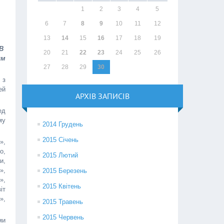
1
2
3
4
5
6
7
8
9
10
11
12
13
14
15
16
17
18
19
 В
20
21
22
23
24
25
26
им
27
28
29
30
 з
ей
АРХІВ ЗАПИСІВ
ед
му
2014 Грудень
2015 Січень
»,
о,
2015 Лютий
и,
»,
2015 Березень
»,
2015 Квітень
іт
»,
2015 Травень
2015 Червень
ми