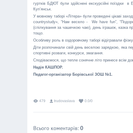
гуртків БДЮТ були здійснені екскурсійні поїздки в
Куп’янськ.
У мовному таборі «Літера» були проведені цікаві заходи
countrystudy», “Нам весело - We have fun”, “Подор
(спілкування за чашечкою чаю), день іграшок, казка про
тощо.
Особливу роль в оздоровчому таборі відігравали фізку
Діти розпочинали свій день веселою зарядкою, яка пе
спортивні розваги, конкурси, змагання.
Сподіваємося, що тепле сонячне літо принесе всім дов
Надія КАШПОР.
Педагог-організатор Борівської ЗОШ №1.
479
trudovaslava
0.0
/
0
Всього коментарів
:
0