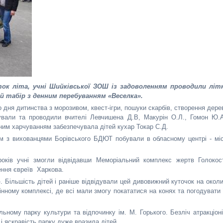
ток літа, учні Шийківської ЗОШ із задоволенням проводили літ
ий табір з денним перебуванням «Веселка».
 дня дитинства з морозивом, квест-ігри, пошуки скарбів, створення дере
вували та проводили вчителі Левчишена Д.В, Макурін О.Л., Гомон Ю.А
онним харчуванням забезпечувала дітей кухар Токар С.Д.
ом з вихованцями Борівського БДЮТ побували в обласному центрі - міс
років учні змогли відвідавши Меморіальний комплекс жертв Голокос
ення євреїв Харкова.
Більшість дітей і раніше відвідували цей дивовижний куточок на околи
інному комплексі, де всі мали змогу покататися на конях та погодувати 
ому парку культури та відпочинку ім. М. Горького. Безліч атракціоні
 і яскравість парку дуже вразила дітей.