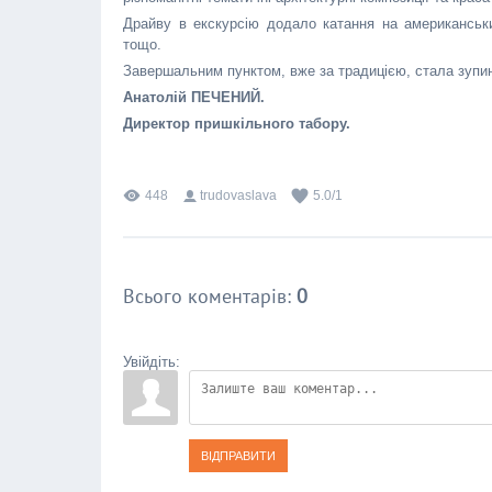
Драйву в екскурсію додало катання на американськи
тощо.
Завершальним пунктом, вже за традицією, стала зупи
Анатолій ПЕЧЕНИЙ.
Директор пришкільного табору.
448
trudovaslava
5.0
/
1
Всього коментарів
:
0
Увійдіть:
ВІДПРАВИТИ