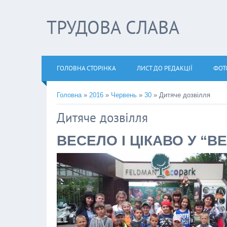
ТРУДОВА СЛАВА
ГОЛОВНА СТОРІНКА
ЛИСТ ДО РЕДАКЦІЇ
ФОТ
Головна
»
2016
»
Червень
»
30
» Дитяче дозвілля
Дитяче дозвілля
ВЕСЕЛО І ЦІКАВО У “В