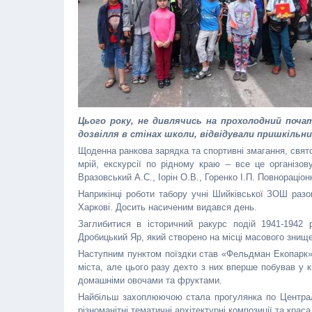
Цього року, не дивлячись на прохолодний поча
дозвілля в стінах школи, відвідували пришкільн
Щоденна ранкова зарядка та спортивні змагання, свято
мрій, екскурсії по рідному краю – все це організо
Вразовський А.С., Іорін О.В., Горенко І.П. Повнораці
Наприкінці роботи табору учні Шийківської ЗОШ раз
Харкові. Досить насиченим видався день.
Заглибитися в історичний ракурс подій 1941-1942 
Дробицький Яр, який створено на місці масового знищ
Наступним пунктом поїздки став «Фельдман Екопарк». 
міста, але цього разу дехто з них вперше побував у к
домашніми овочами та фруктами.
Найбільш захоплюючою стала прогулянка по Центральн
різноманітні тематичні архітектурні композиції та краса