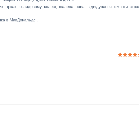
х гірках, оглядовому колесі, шалена лава, відвідування кімнати стра
нка в МакДональдсі.