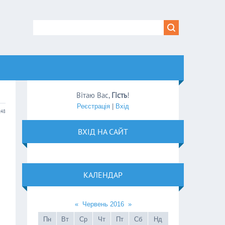
Вітаю Вас
,
Гість
!
Реєстрація
|
Вхід
:48
ВХІД НА САЙТ
КАЛЕНДАР
«
Червень 2016
»
Пн
Вт
Ср
Чт
Пт
Сб
Нд