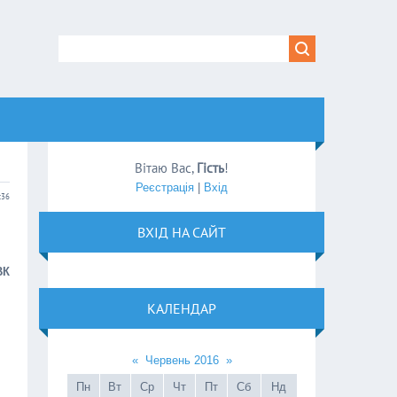
Вітаю Вас
,
Гість
!
Реєстрація
|
Вхід
:36
ВХІД НА САЙТ
ВК
КАЛЕНДАР
«
Червень 2016
»
Пн
Вт
Ср
Чт
Пт
Сб
Нд