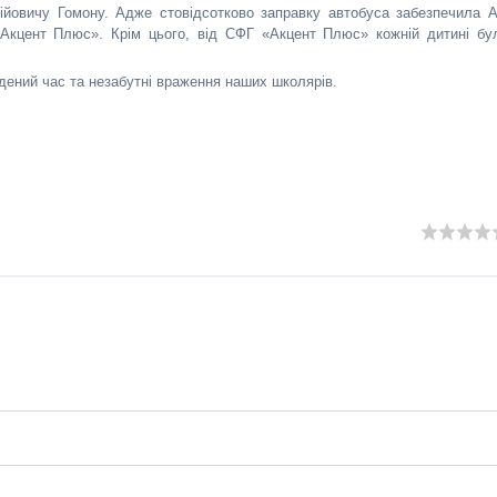
йовичу Гомону. Адже стовідсотково заправку автобуса забезпечила 
Акцент Плюс». Крім цього, від СФГ «Акцент Плюс» кожній дитині бу
дений час та незабутні враження наших школярів.