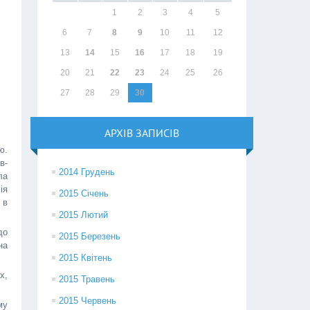
1
2
3
4
5
6
7
8
9
10
11
12
13
14
15
16
17
18
19
20
21
22
23
24
25
26
27
28
29
30
АРХІВ ЗАПИСІВ
ю.
в-
2014 Грудень
ла
ія
2015 Січень
 в
2015 Лютий
до
2015 Березень
на
2015 Квітень
х,
2015 Травень
2015 Червень
му