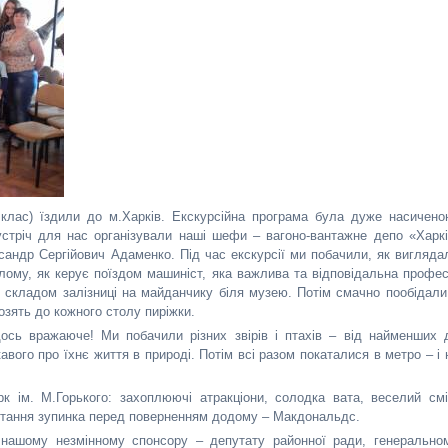
клас) їздили до м.Харків. Екскурсійна програма була дуже насичено
устріч для нас організували наші шефи – вагоно-вантажне депо «Харкі
сандр Сергійович Адаменко. Під час екскурсії ми побачили, як вигляда
улому, як керує поїздом машиніст, яка важлива та відповідальна профес
 складом залізниці на майданчику біля музею. Потім смачно пообідали
озять до кожного столу пиріжки.
ось вражаюче! Ми побачили різних звірів і птахів – від найменших 
кавого про їхнє життя в природі. Потім всі разом покаталися в метро – і 
 ім. М.Горького: захоплюючі атракціони, солодка вата, веселий смі
 остання зупинка перед поверненням додому – Макдональдс.
 нашому незмінному спонсору – депутату районної ради, генерально