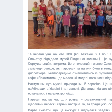
14 червня учні нашого НВК (всі бажаючі з 1 по 10 
Спочатку відвідали музей Південної залізниці. Цю з
Сортувальний», зокрема, його головний інженер Олек
залізниця раніше, які паровози та вагони були в мин
диспетчера. Безпосередньо ознайомились із рухомим
кафе «Локомотив», де маленькі моделі-вагончики підв
Наступним був музей природи ім. В.Каразіна. Це щ
найбільших в Україні і на планеті. Дізналися багато ці
ескалаторі, і на електропоїзді.
Нарешті настав час для розваг – розважальний парк
щасливий вереск і гарний настрій! Та, за традицією,
Варто сказати, що ця екскурсія відбулася завдяки