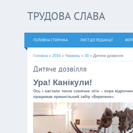
ТРУДОВА СЛАВА
ГОЛОВНА СТОРІНКА
ЛИСТ ДО РЕДАКЦІЇ
ФОТ
Головна
»
2016
»
Червень
»
30
» Дитяче дозвілля
Дитяче дозвілля
Ура! Канікули!
Ось і настало тепле сонячне літо – пора відпочинк
працював пришкільний табір «Берегиня».