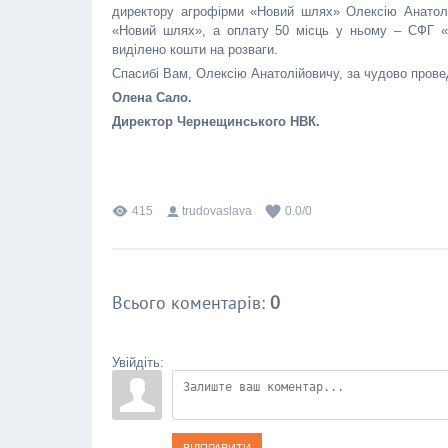
директору агрофірми «Новий шлях» Олексію Анатолі
«Новий шлях», а оплату 50 місць у ньому – СФГ «
виділено кошти на розваги.
Спасибі Вам, Олексію Анатолійовичу, за чудово прове
Олена Сало.
Директор Чернещинського НВК.
415
trudovaslava
0.0
/
0
Всього коментарів
:
0
Увійдіть: