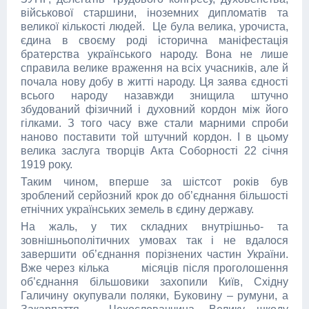
військової старшини, іноземних дипломатів та
великої кількості людей. Це була велика, урочиста,
єдина в своєму роді історична маніфестація
братерства українського народу. Вона не лише
справила велике враження на всіх учасників, але й
почала нову добу в житті народу. Ця заява єдності
всього народу назавжди знищила штучно
збудований фізичний і духовний кордон між його
гілками. З того часу вже стали марними спроби
наново поставити той штучний кордон. І в цьому
велика заслуга творців Акта Соборності 22 січня
1919 року.
Таким чином, вперше за шістсот років був
зроблений серйозний крок до об’єднання більшості
етнічних українських земель в єдину державу.
На жаль, у тих складних внутрішньо- та
зовнішньополітичних умовах так і не вдалося
завершити об’єднання порізнених частин України.
Вже через кілька місяців після проголошення
об’єднання більшовики захопили Київ, Східну
Галичину окупували поляки, Буковину – румуни, а