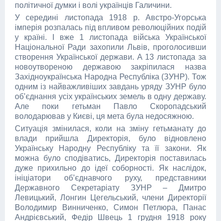
політичної думки і волі українців Галичини.
У середині листопада 1918 р. Австро-Угорська
імперія розпалась під впливом революційних подій
у країні. І вже 1 листопада війська Української
Національної Ради захопили Львів, проголосивши
створення Української держави. А 13 листопада за
новоутвореною державою закріпилася назва
Західноукраїнська Народна Республіка (ЗУНР). Тож
одним із найважливіших завдань уряду ЗУНР було
об’єднання усіх українських земель в одну державу.
Але поки гетьман Павло Скоропадський
володарював у Києві, ця мета була недосяжною.
Ситуація змінилася, коли на зміну гетьманату до
влади прийшла Директорія, було відновлено
Українську Народну Республіку та її закони. Як
можна було сподіватись, Директорія поставилась
дуже прихильно до ідеї соборності. Як наслідок,
ініціатори об’єднавчого руху, представники
Державного Секретаріату ЗУНР – Дмитро
Левицький, Лонгин Цегельський, члени Директорії
Володимир Винниченко, Симон Петлюра, Панас
Андрієвський, Федір Швець 1 грудня 1918 року