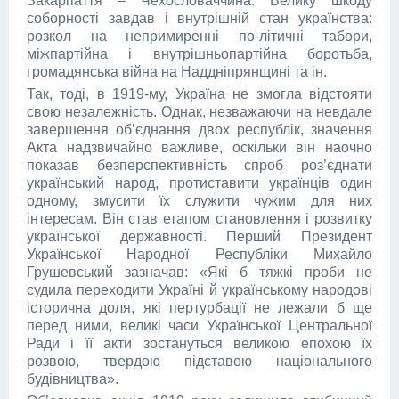
Закарпаття – Чехословаччина. Велику шкоду
соборності завдав і внутрішній стан українства:
розкол на непримиренні по-літичні табори,
міжпартійна і внутрішньопартійна боротьба,
громадян­ська війна на Наддніпрянщині та ін.
Так, тоді, в 1919-му, Україна не змогла відстояти
свою незалежність. Однак, незважаючи на невдале
завершення об’єднання двох республік, значення
Акта надзвичайно важливе, оскільки він наочно
показав безперспективність спроб роз’єднати
український народ, протиставити українців один
одному, змусити їх служити чужим для них
інтересам. Він став етапом становлення і розвитку
української державності. Перший Президент
Української Народної Республіки Михайло
Грушевський зазначав: «Які б тяжкі проби не
судила переходити Україні й українському народові
історична доля, які пертурбації не лежали б ще
перед ними, великі часи Української Центральної
Ради і її акти зостануться великою епохою їх
розвою, твердою підставою національного
будівництва».