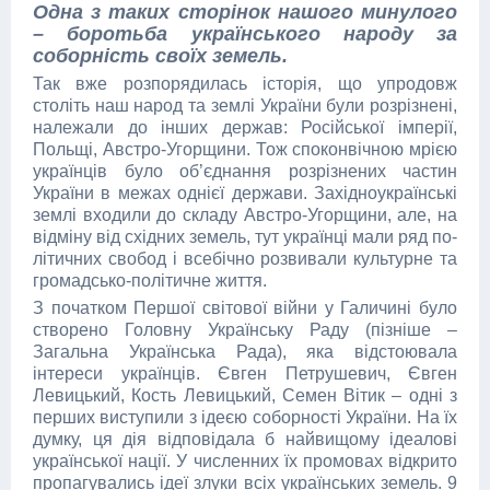
Одна з таких сторінок нашого минулого
– боротьба українського народу за
соборність своїх земель.
Так вже розпорядилась історія, що упродовж
століть наш народ та землі України були розрізнені,
належали до інших держав: Російської імперії,
Польщі, Австро-Угорщини. Тож споконвічною мрією
українців було об’єднання розрізнених частин
України в межах однієї держави. Західноукраїнські
землі входили до складу Австро-Угорщини, але, на
відміну від східних земель, тут українці мали ряд по-
літичних свобод і всебічно розвивали культурне та
громадсько-політичне життя.
З початком Першої світової війни у Галичині було
створено Головну Українську Раду (пізніше –
Загальна Українська Рада), яка відстоювала
інтереси українців. Євген Петрушевич, Євген
Левицький, Кость Левицький, Семен Вітик – одні з
перших виступили з ідеєю соборності України. На їх
думку, ця дія відповідала б найвищому ідеалові
української нації. У численних їх промовах відкрито
пропагувались ідеї злуки всіх українських земель. 9