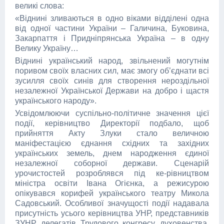
великі слова:
«Віднині зливаються в одно віками відділені одна
від одної частини України – Галичина, Буковина,
Закарпаття і Придніпрянська Україна – в одну
Велику Україну…
Віднині український народ, звільнений могутнім
поривом своїх власних сил, має змогу об’єднати всі
зусилля своїх синів для створення нероздільної
незалежної Української Держави на добро і щастя
українського народу».
Усвідомлюючи суспільно-політичне значення цієї
події, керівництво Директорії подбало, щоб
прийняття Акту Злуки стало величною
маніфестацією єднання східних та західних
українських земель, днем народження єдиної
незалежної соборної держави. Сценарій
урочистостей розроблявся під ке-рівництвом
міністра освіти Івана Огієнка, а режисурою
опікувався корифей українського театру Микола
Садовський. Особливої значущості події надавала
присутність усього керівництва УНР, представників
ЗУНР, делегатів Трудового конгресу, духовенства,