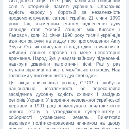
Об’єднавча акція 1919 року залишила глибинний
слід в історичній пам’яті українців. Справжню
єдність народу у боротьбі за незалежність
продемонструвала світові Україна 21 січня 1990
року. Так, знаменним етапом піднесення духу
свободи став “живий ланцюг” між Києвом і
Львовом, коли 21 січня 1990 року тисячі українців
взялися за руки на згадку про проголошення Акту
Злуки. Ось як описував ті події один із учасників:
«Живий ланцюг справив на мене неповторне
враження. Народ був у надзвичайному піднесенні,
навкруги дзвеніли патріотичні пісні. Раз у раз
лунали здравиці на честь українського народу. Над
головами у височині витав дух свободи».
Ця акція прискорила розпад СРСР і здобуття
національної незалежності, бо переконливо
засвідчила духовну єдність східних і західних
регіонів України. Утворення незалежної Української
держави в 1991 році знаменувало початок якісно
нового етапу в утвердженні сувере-нітету і
соборності українських земель. Винятково
важливим політико-правовим чинником на цьому
шляху стали результати загальноукраїнського