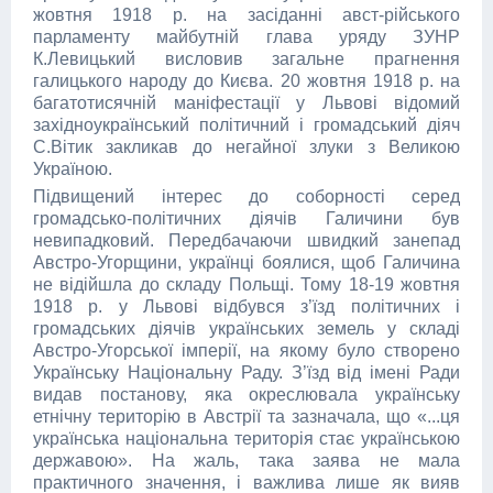
жовтня 1918 р. на засіданні авст-рійського
парламенту майбутній глава уряду ЗУНР
К.Левицький висловив загальне прагнення
галицького народу до Києва. 20 жовтня 1918 р. на
багатотисячній маніфестації у Львові відомий
західноукраїнський політичний і громадський діяч
С.Вітик закликав до негайної злуки з Великою
Україною.
Підвищений інтерес до соборності серед
громадсько-політичних діячів Галичини був
невипадковий. Передбачаючи швидкий занепад
Австро-Угорщини, українці боялися, щоб Галичина
не відійшла до складу Польщі. Тому 18-19 жовтня
1918 р. у Львові відбувся з’їзд політичних і
громадських діячів українських земель у складі
Австро-Угорської імперії, на якому було створено
Українську Національну Раду. З’їзд від імені Ради
видав постанову, яка окреслювала українську
етнічну територію в Австрії та зазначала, що «...ця
українська національна територія стає українською
державою». На жаль, така заява не мала
практичного значення, і важлива лише як вияв