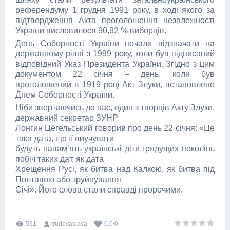
референдуму 1 грудня 1991 року, в ході якого за
підтвердження Акта проголошення незалежності
України висловилося 90,92 % виборців.
День Соборності України почали відзначати на
державному рівні з 1999 року, коли був підписаний
відповідний Указ Президента України. Згідно з цим
документом 22 січня – день, коли був
проголошений в 1919 році Акт Злуки, встановлено
Днем Соборності України.
Ніби звертаючись до нас, один з творців Акту Злуки,
державний секретар ЗУНР
Лонгин Цегельський говорив про день 22 січня: «Це
така дата, що її виучувати
будуть напам’ять українські діти грядущих поколінь
побіч таких дат, як дата
Хрещення Русі, як битва над Калкою, як битва під
Полтавою або зруйнування
Січі». Його слова стали справді пророчими.
591
trudovaslava
0.0
/
0