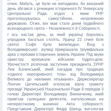
січ­ня. Мабуть, це було не випадково, бо вказаний
день збігався з річницею історичного IV Універсалу
Цент­ральної Ради, згідно з яким УНР
проголошувалась са­мостійною, незалежною
державою. Отже, він мав стати днем подвійного
всенародного свята – Неза­лежності й Соборності.
І ось настав день, за який українці боролись
упродовж багатьох століть. Уранці 22 січня біля
святої Софії було велелюдно. Вхід з
Володимирської вулиці прикрашала тріумфальна
арка з гербами історичних земель України. Під звуки
оркестру крокували військові підроз-діли.
Урочистості розпочав заступник президента ЗУНР
Лев Бачинський, який нагадав про традицію
«одного нерозривного тіла» від Володимира
Великого до «великих гетьманів». Держсекретар
Лонгин Цегельський оголосив вірчу грамоту
президії Української Національної Ради й передав її
голові Директорії Володимиру Винниченку, який
привітав галицьких делегатів, наголосивши на
непересічному значенні Акта соборності.
Представник Директорії Федір Швець виголосив