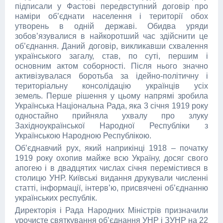
підписали у Фастові передвступний договір про
наміри об’єднати населення і території обох
утворень в одній державі. Обидва уряди
зобов’язувалися в найкоротший час здійснити це
об’єднання. Даний договір, викликавши схвалення
українського загалу, став, по суті, першим і
основним актом соборності. Після нього значно
активізувалася боротьба за ідейно-політичну і
територіальну консолідацію українців усіх
земель. Перше рішення у цьому напрямі зробила
Українська Національна Рада, яка 3 січня 1919 року
одностайно прийняла ухвалу про злуку
Західноукраїнської Народної Республіки з
Українською Народною Республікою.
Об’єднавчий рух, який наприкінці 1918 – початку
1919 року охопив майже всю Україну, досяг свого
апогею і в двадцятих числах січня перемістився в
столицю УНР. Київські видання друкували численні
статті, інформації, інтерв’ю, присвячені об’єднанню
українських республік.
Директорія і Рада Народних Міністрів призначили
урочисте святкування об’єднання УНР і ЗУНР на 22