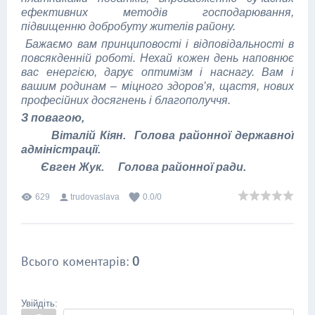
ефективних методів господарювання,
підвищенню добробуту жителів району.
Бажаємо вам принциповості і відповідальності в
повсякденній роботі. Нехай кожен день наповнює
вас енергією, дарує оптимізм і наснагу. Вам і
вашим родинам – міцного здоров’я, щастя, нових
професійних досягнень і благополуччя.
З повагою,
Віталій Кіян.
Голова районної державної
адміністрації.
Євген Жук. Голова районної ради.
629
trudovaslava
0.0
/
0
Всього коментарів
:
0
Увійдіть: