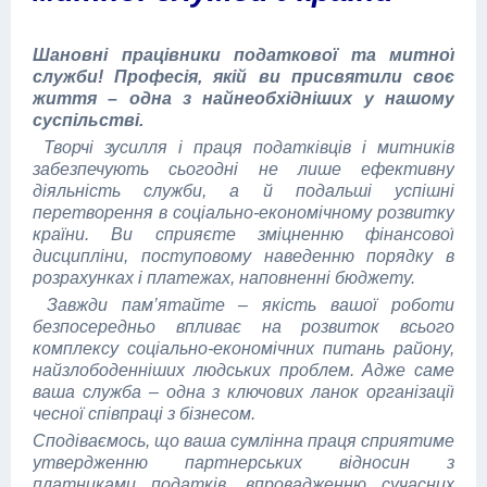
Шановні працівники податкової та митної
служби! Професія, якій ви присвятили своє
життя – одна з найнеобхідніших у нашому
суспільстві.
Творчі зусилля і праця податківців і митників
забезпечують сьогодні не лише ефективну
діяльність служби, а й подальші успішні
перетворення в соціально-економічному розвитку
країни. Ви сприяєте зміцненню фінансової
дисципліни, поступовому наведенню порядку в
розрахунках і платежах, наповненні бюджету.
Завжди пам’ятайте – якість вашої роботи
безпосередньо впливає на розвиток всього
комплексу соціально-економічних питань району,
найзлободенніших людських проблем. Адже саме
ваша служба – одна з ключових ланок організації
чесної співпраці з бізнесом.
Сподіваємось, що ваша сумлінна праця сприятиме
утвердженню партнерських відносин з
платниками податків, впровадженню сучасних