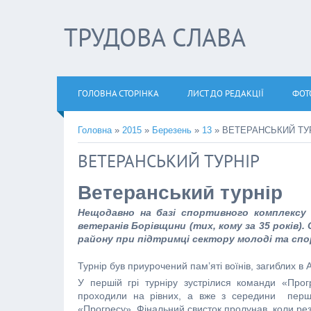
ТРУДОВА СЛАВА
ГОЛОВНА СТОРІНКА
ЛИСТ ДО РЕДАКЦІЇ
ФОТ
Головна
»
2015
»
Березень
»
13
» ВЕТЕРАНСЬКИЙ ТУ
ВЕТЕРАНСЬКИЙ ТУРНІР
Ветеранський турнір
Нещодавно на базі спортивного комплексу 
ветеранів Борівщини (тих, кому за 35 років
району при підтримці сектору молоді та спо
Турнір був приурочений пам’яті воїнів, загиблих в А
У першій грі турніру зустрілися команди «Прог
проходили на рівних, а вже з середини першо
«Прогресу». Фінальний свисток пролунав, коли резу