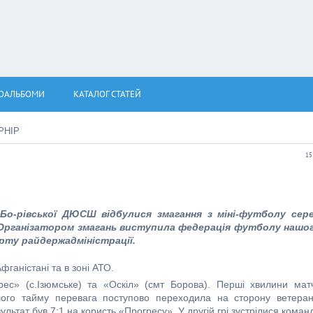
ОАЛЬБОМИ
КАТАЛОГ СТАТЕЙ
РНІР
15
Бо-рівської ДЮСШ відбулися змагання з міні-футболу сер
). Організатором змагань виступила федерація футболу нашо
рту райдержадміністрації.
фганістані та в зоні АТО.
рес» (с.Ізюмське) та «Оскіл» (смт Борова). Перші хвилини мат
го тайму перевага поступово переходила на сторону ветеран
льтат був 7:1 на користь «Прогресу». У другій грі зустрілися коман