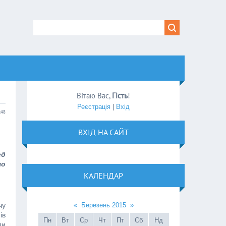
Вітаю Вас
,
Гість
!
Реєстрація
|
Вхід
:48
ВХІД НА САЙТ
ед
го
КАЛЕНДАР
чу
«
Березень 2015
»
ів
Пн
Вт
Ср
Чт
Пт
Сб
Нд
ди