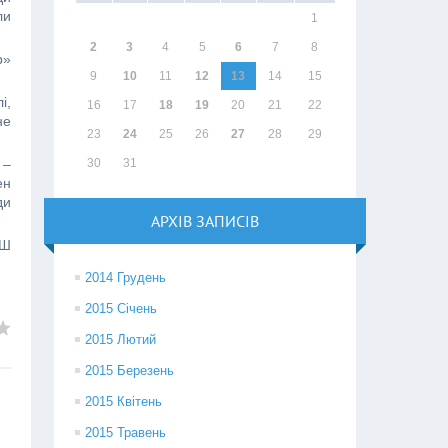
ли
1
2
3
4
5
6
7
8
р»
9
10
11
12
13
14
15
і,
16
17
18
19
20
21
22
не
23
24
25
26
27
28
29
 –
30
31
ен
ди
АРХІВ ЗАПИСІВ
СШ
2014 Грудень
2015 Січень
2015 Лютий
2015 Березень
2015 Квітень
2015 Травень