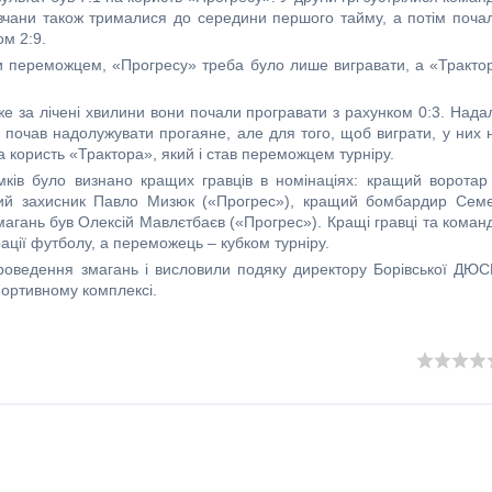
рівчани також трималися до середини першого тайму, а потім поча
ом 2:9.
тати переможцем, «Прогресу» треба було лише вигравати, а «Тракто
е за лічені хвилини вони почали програвати з рахунком 0:3. Надал
 почав надолужувати прогаяне, але для того, щоб виграти, у них 
а користь «Трактора», який і став переможцем турніру.
мків було визнано кращих гравців в номінаціях: кращий воротар
ий захисник Павло Мизюк («Прогрес»), кращий бомбардир Сем
агань був Олексій Мавлєтбаєв («Прогрес»). Кращі гравці та коман
ії футболу, а переможець – кубком турніру.
роведення змагань і висловили подяку директору Борівської ДЮ
портивному комплексі.