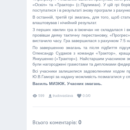
«Оскіл» та «Трактор» (с.Підлиман). У цій грі бо
поступатися і в результаті знову програли з рахунк
В останній, третій грі змагань, для того, щоб с
влаштовував і нічийний результат.
З перших хвилин гра в ізюмчан не складалася і вж
провівши деяку тактичну перестановку, «Прогрес»
вистачило часу. Гра завершилася з рахунком 7:5 н
По завершенню змагань та після підбиття підсу
Олександр Судаков з команди «Трактор», кращ
Янкушенко («Трактор»). Найстаршим учасником зм
були нагороджені грамотами та дипломами федерац
Всі учасники залишилися задоволеними ходом п
Ю.В.Гаморі за надану можливість позмагатися у с
Василь МИЗЮК. Учасник змагань.
599
trudovaslava
0.0
/
0
Всього коментарів
:
0