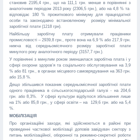
становив 2195,4 грн., що на 111,1 грн. менше в порівнянні з
аналогічним періодом 2013 року (2306,5 грн.), або на 4,8 % та
відповідає 180 % прожиткового мінімуму для працездатної
особи та законодавчо встановленому розміру мінімальної
заробітної плати (1218 грн).
Найбільшу заробітну плату отримували працівники
промисловості – 2939,8 грн., проте вона на 6,9 % або 217,9 грн.
нижча від середньомісячного розміру заробітної плати
минулого року аналогічного періоду (3157,7 грн.).
У порівнянні з минулим роком зменшилася заробітна плата і у
сфері охорони здоров’я та соціального обслуговування на 3,9
% або 81 грн., в органах місцевого самоврядування на 363 грн.
або 15,8 %.
Дещо збільшився показник середньомісячної заробітної плати
одного працівника в сільськогосподарській галузі - на 204,6
грн. або 8,3%. У сфері культури відбулося збільшення лише
на 1% або 85,8 грн., у сфері освіти – на 129,6 грн. або на 5,4
%.
МОБІЛІЗАЦІЯ
Про організаційні заходи, які здійснюються в районі при
проведенні часткової мобілізації доповів завідувач сектору з
питань мобілізаційної, оборонної та режимно-секретної роботи