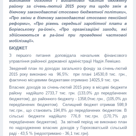
виконання доходної і видаткової частин бюджету
району за січень-лютий 2015 року та щодо змін в
діючому законодавстві стосовно бюджетної політики»,
«Про зміни в діючому законодавстві стосовно пенсійної
реформи», «Про рівень середньої заробітної плати в
Борівському ра-йоні», «Про організаційні заходи, які
здійснюються в ра-йоні при проведенні часткової
мобілізації».
БЮДЖЕТ
З першого питання доповідала начальник фінансового
управління районної державної адміністрації Надія Лемішко.
Зведений план по доходах загального фонду за січень-лютий
2015 року виконано на 96,5%: при плані 14530,8 тис. грн.,
фактично місцевими бюджетами отримано 14025,9 тис. грн.
Власних доходів за січень-лютий 2015 року в місцеві бюджети
району надійшло 2733,7 тис. грн. (133,0% до передбачених
бюджетом), до районного бюджету - 1358,0тис.грн., (105,0% до
передбачених бюджетом). Селищний бюджет отримав 598,9
тис.грн., що становить 194,8% до передбачених бюджетом. В
сільські бюджети надійшло 776,8 тис.грн. (170,7% до
передбачених бюджетом). За звітний період не виконано план
по надходженню власних доходів у Гороховатській сільській
раді - 43,5 % (недоотримано - 36,1 тис.грн).