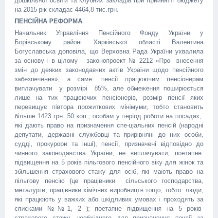
дошкільної освіти та клубних закладів при прийнятті бюджету
на 2015 рік складає 4464,8 тис.грн.
ПЕНСІЙНА РЕФОРМА
Начальник Управління Пенсійного Фонду України у
Борівському районі Харківської області Валентина
Богуславська доповіла, що Верховна Рада України ухвалила
за основу і в цілому законопроект № 2212 «Про внесення
змін до деяких законодавчих актів України щодо пенсійного
забезпечення», а саме: пенсії працюючим пенсіонерам
виплачувати у розмірі 85%, але обмеження поширюється
лише на тих працюючих пенсіонерів, розмір пенсії яких
перевищує півтора прожиткових мінімуми, тобто становить
більше 1423 грн. 50 коп.; особам у період роботи на посадах,
які дають право на призначення спе-ціальних пенсій (народні
депутати, державні службовці та прирівняні до них особи,
судді, прокурори та інші), пенсії, призначені відповідно до
чинного законодавства України, не виплачувати; поетапне
підвищення на 5 років пільгового пенсійного віку для жінок та
збільшення страхового стажу для осіб, які мають право на
пільгову пенсію (це працівники сільського господарства,
металурги, працівники хімічних виробництв тощо, тобто люди,
які працюють у важких або шкідливих умовах і проходять за
списками №№1, 2 ); поетапне підвищення на 5 років
страхового стажу, необхідного для призначення пенсії за