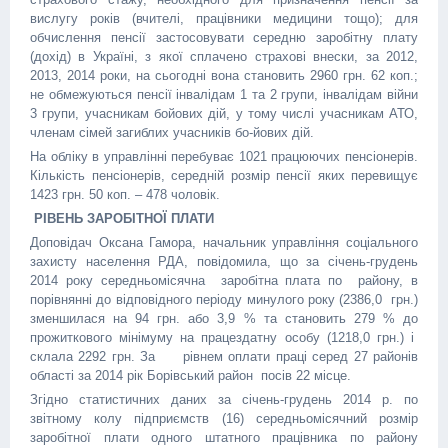
вислугу років (вчителі, працівники медицини тощо); для
обчислення пенсії застосовувати середню заробітну плату
(дохід) в Україні, з якої сплачено страхові внески, за 2012,
2013, 2014 роки, на сьогодні вона становить 2960 грн. 62 коп.;
не обмежуються пенсії інвалідам 1 та 2 групи, інвалідам війни
3 групи, учасникам бойових дій, у тому числі учасникам АТО,
членам сімей загиблих учасників бо-йових дій.
На обліку в управлінні перебуває 1021 працюючих пенсіонерів.
Кількість пенсіонерів, середній розмір пенсії яких перевищує
1423 грн. 50 коп. – 478 чоловік.
РІВЕНЬ ЗАРОБІТНОЇ ПЛАТИ
Доповідач Оксана Гамора, начальник управління соціального
захисту населення РДА, повідомила, що за січень-грудень
2014 року середньомісячна заробітна плата по району, в
порівнянні до відповідного періоду минулого року (2386,0 грн.)
зменшилася на 94 грн. або 3,9 % та становить 279 % до
прожиткового мінімуму на працездатну особу (1218,0 грн.) і
склала 2292 грн. За рівнем оплати праці серед 27 районів
області за 2014 рік Борівський район посів 22 місце.
Згідно статистичних даних за січень-грудень 2014 р. по
звітному колу підприємств (16) середньомісячний розмір
заробітної плати одного штатного працівника по району