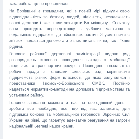
така робота ще не проводилась.
На Борівщині є громадяни, які в повній мірі відчули свою
відповідальність за безпеку людей, цілісність, незалежність
нашої держави і вже пішли захищати Батьківщину. Спочатку
вони проходять перепідготовку в учбових частинах з
подальшою відправкою до військових частин. З усіма ними є
зв’язок, надається допомога з різних питань як їм, так і їхнім
рідним.
Головою районної державної адміністрації видано ряд
розпоряджень стосовно проведення заходів з мобілізації
людських та транспортних ресурсів. Проведено навчальні та
робочі наради з головами сільських рад, керівниками
підприємств різних форм власності, до яких залучалися і
представники Ізюмсько-Борівського ОМВК. Постійно
надається нормативно-методична допомога підприємствам та
установам району.
Головне завдання кожного з нас на сьогоднішній день –
зробити все необхідне, все, що від нас залежить, для
підтримки бойової та мобілізаційної готовності Збройних Сил
України на рівні, що гарантує адекватне реагування на загрози
національній безпеці нашої країни.