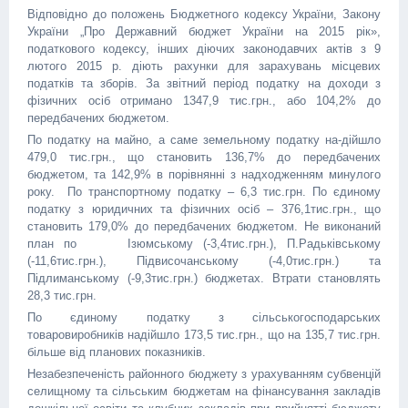
Відповідно до положень Бюджетного кодексу України, Закону
України „Про Державний бюджет України на 2015 рік»,
податкового кодексу, інших діючих законодавчих актів з 9
лютого 2015 р. діють рахунки для зарахувань місцевих
податків та зборів. За звітний період податку на доходи з
фізичних осіб отримано 1347,9 тис.грн., або 104,2% до
передбачених бюджетом.
По податку на майно, а саме земельному податку на-дійшло
479,0 тис.грн., що становить 136,7% до передбачених
бюджетом, та 142,9% в порівнянні з надходженням минулого
року. По транспортному податку – 6,3 тис.грн. По єдиному
податку з юридичних та фізичних осіб – 376,1тис.грн., що
становить 179,0% до передбачених бюджетом. Не виконаний
план по Ізюмському (-3,4тис.грн.), П.Радьківському
(-11,6тис.грн.), Підвисочанському (-4,0тис.грн.) та
Підлиманському (-9,3тис.грн.) бюджетах. Втрати становлять
28,3 тис.грн.
По єдиному податку з сільськогосподарських
товаровиробників надійшло 173,5 тис.грн., що на 135,7 тис.грн.
більше від планових показників.
Незабезпеченість районного бюджету з урахуванням субвенцій
селищному та сільським бюджетам на фінансування закладів