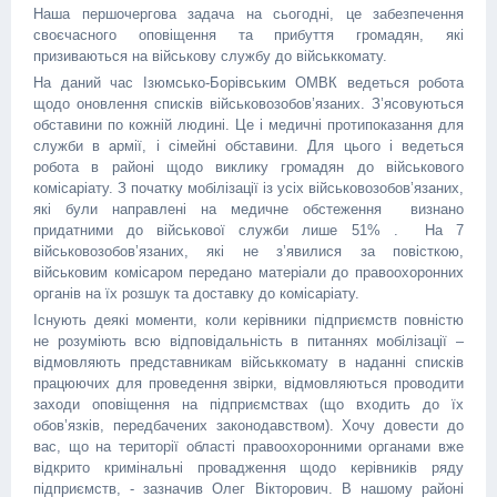
Наша першочергова задача на сьогодні, це забезпечення
своєчасного оповіщення та прибуття громадян, які
призиваються на військову службу до військкомату.
На даний час Ізюмсько-Борівським ОМВК ведеться робота
щодо оновлення списків військовозобов’язаних. З’ясовуються
обставини по кожній людині. Це і медичні протипоказання для
служби в армії, і сімейні обставини. Для цього і ведеться
робота в районі щодо виклику громадян до військового
комісаріату. З початку мобілізації із усіх військовозобов’язаних,
які були направлені на медичне обстеження визнано
придатними до військової служби лише 51% . На 7
військовозобов’язаних, які не з’явилися за повісткою,
військовим комісаром передано матеріали до правоохоронних
органів на їх розшук та доставку до комісаріату.
Існують деякі моменти, коли керівники підприємств повністю
не розуміють всю відповідальність в питаннях мобілізації –
відмовляють представникам військкомату в наданні списків
працюючих для проведення звірки, відмовляються проводити
заходи оповіщення на підприємствах (що входить до їх
обов’язків, передбачених законодавством). Хочу довести до
вас, що на території області правоохоронними органами вже
відкрито кримінальні провадження щодо керівників ряду
підприємств, - зазначив Олег Вікторович. В нашому районі