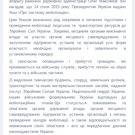
апарату районної державної адміністрації Олег Максимов. Він
нагадав, що 14 січня 2015 року Президентом України видано
Указ «Про часткову мобілізацію».
Цим Указом визначено ряд напрямків в питаннях підготовки і
проведення мобілізації людських та транспортних ресурсів до
Збройних Сил України. Зокрема, місцевим органам виконавчої
влади за участю органів місцевого самоврядування, із
залученням підприємств, установ та організацій усіх форм
власності необхідно організувати і забезпечити в
установленому порядку:
1) своєчасне оповіщення і прибуття громадян, які
призиваються на військову службу; прибуття техніки на збірні
пункти та у військові частини;
2) виділення тимчасово будівель, споруд, земельних ділянок,
транспортних та інших матеріально-технічних засобів, надання
послуг Збройним Силам України, Національній гвардії України,
іншим військовим формуванням України відповідно до
мобілізаційних планів.Що стосується повноважень та
обов’язків органів державної влади, органів місцевого
самоврядування, підприємств, установ, організацій з питань
проведення заходів мобілізації, а також відповідальності за
невиконання своїх обов’язків – все це передбачено діючим
законодавством України.