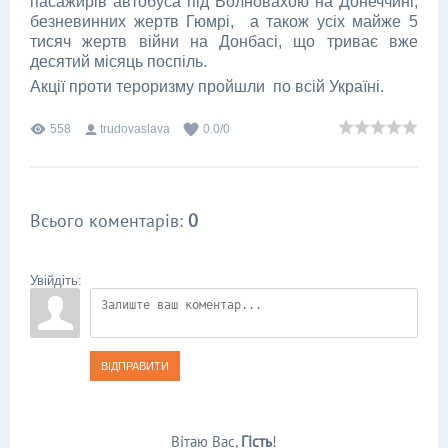
пасажирів автобуса під Волновахою на Донеччині,
безневинних жертв Гюмрі, а також усіх майже 5
тисяч жертв війни на Донбасі, що триває вже
десятий місяць поспіль.
Акції проти тероризму пройшли по всій Україні.
558
trudovaslava
0.0
/
0
Всього коментарів
:
0
Увійдіть:
ВІДПРАВИТИ
Вітаю Вас
,
Гість
!