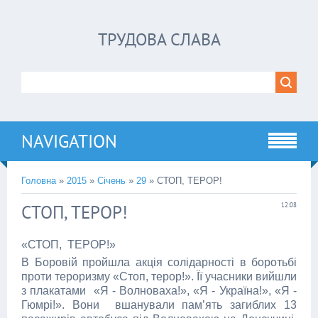
ТРУДОВА СЛАВА
NAVIGATION
Головна
»
2015
»
Січень
»
29
» СТОП, ТЕРОР!
СТОП, ТЕРОР!
12:08
«СТОП, ТЕРОР!»
В Боровій пройшла акція солідарності в боротьбі
проти тероризму «Стоп, терор!». Її учасники вийшли
з плакатами «Я - Волноваха!», «Я - Україна!», «Я -
Гюмрі!». Вони вшанували пам’ять загиблих 13