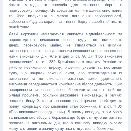
багато методів та способів для стягнення боргів в
примусовому порядку. Це арешт житла чи машини, опис майна
та його вилучення з метою погашення заборгованості,
заборона виїзду за кордон, стягнення боргу з заробітної плати,
пенсії тощо.
Деякі боржники намагаються уникнути відповідальності та
перешкоджають виконанню рішення суду - не відчиняють
двері, переховують майно, не з’являються на виклики
виконавців, чинять опір державним виконавцям при проведенні
ними виконавчих дій. Але згідно зі ст. 90 ЗУ “Про виконавче
провадження” та ст. 382 Кримінального кодексу України за
умисне невиконання вироку, рішення, ухвали та постанови
суду, що набрали законної сили, або перешкоджання їх
виконанню та не виконання законних вимог державного
виконавця передбачається кримінальна відповідальність. Цим
несприянням виконанню рішень боржники створюють собі ще
більші проблеми, оскільки державний виконавець, в рамках
наданих йому Законом повноважень, отримає необхідну та
повну інформацію про майновий стан боржника. (п.2 ст. 4 ЗУ
«Про виконавче провадження»). В такому випадку, окрім боргу
та виконавчого збору, з боржника ще буде стягнуто витрати на
проведення виконавчих дій, що в кожному випадку окремо
можуть становити значну суму, яка стягується з боржника.