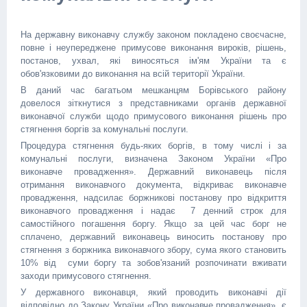
На державну виконавчу службу законом покладено своєчасне,
повне і неупереджене примусове виконання вироків, рішень,
постанов, ухвал, які виносяться ім'ям України та є
обов'язковими до виконання на всій території України.
В даний час багатьом мешканцям Борівського району
довелося зіткнутися з представниками органів державної
виконавчої служби щодо примусового виконання рішень про
стягнення боргів за комунальні послуги.
Процедура стягнення будь-яких боргів, в тому числі і за
комунальні послуги, визначена Законом України «Про
виконавче провадження». Державний виконавець після
отримання виконавчого документа, відкриває виконавче
провадження, надсилає боржникові постанову про відкриття
виконавчого провадження і надає 7 денний строк для
самостійного погашення боргу. Якщо за цей час борг не
сплачено, державний виконавець виносить постанову про
стягнення з боржника виконавчого збору, сума якого становить
10% від суми боргу та зобов'язаний розпочинати вживати
заходи примусового стягнення.
У державного виконавця, який проводить виконавчі дії
відповідно до Закону України «Про виконавче провадження», є