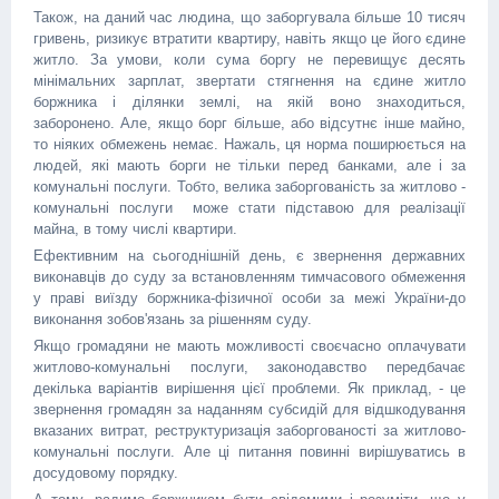
Також, на даний час людина, що заборгувала більше 10 тисяч
гривень, ризикує втратити квартиру, навіть якщо це його єдине
житло. За умови, коли сума боргу не перевищує десять
мінімальних зарплат, звертати стягнення на єдине житло
боржника і ділянки землі, на якій воно знаходиться,
заборонено. Але, якщо борг більше, або відсутнє інше майно,
то ніяких обмежень немає. Нажаль, ця норма поширюється на
людей, які мають борги не тільки перед банками, але і за
комунальні послуги. Тобто, велика заборгованість за житлово -
комунальні послуги може стати підставою для реалізації
майна, в тому числі квартири.
Ефективним на сьогоднішній день, є звернення державних
виконавців до суду за встановленням тимчасового обмеження
у праві виїзду боржника-фізичної особи за межі України-до
виконання зобов'язань за рішенням суду.
Якщо громадяни не мають можливості своєчасно оплачувати
житлово-комунальні послуги, законодавство передбачає
декілька варіантів вирішення цієї проблеми. Як приклад, - це
звернення громадян за наданням субсидій для відшкодування
вказаних витрат, реструктуризація заборгованості за житлово-
комунальні послуги. Але ці питання повинні вирішуватись в
досудовому порядку.