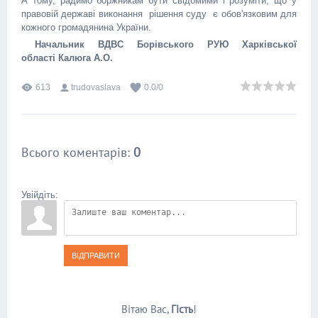
А тому, радимо боржникам бути свідомими і розуміти, що у
правовій державі виконання рішення суду є обов'язковим для
кожного громадянина України.
Начальник ВДВС Борівського РУЮ Харківської
області Калюга А.О.
613
trudovaslava
0.0
/
0
Всього коментарів
:
0
Увійдіть:
ВІДПРАВИТИ
Вітаю Вас
,
Гість
!