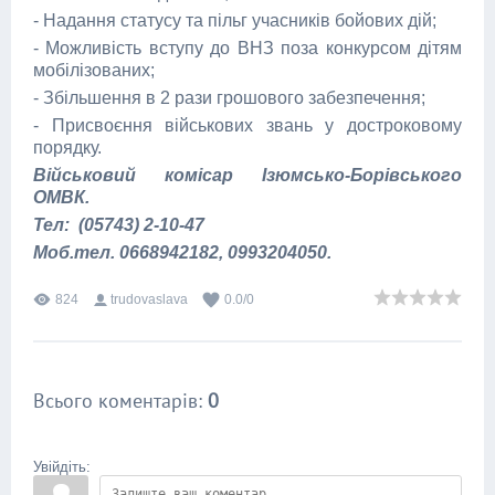
- Надання статусу та пільг учасників бойових дій;
- Можливість вступу до ВНЗ поза конкурсом дітям
мобілізованих;
- Збільшення в 2 рази грошового забезпечення;
- Присвоєння військових звань у достроковому
порядку.
Військовий комісар Ізюмсько-Борівського
ОМВК.
Тел: (05743) 2-10-47
Моб.тел. 0668942182, 0993204050.
824
trudovaslava
0.0
/
0
Всього коментарів
:
0
Увійдіть: