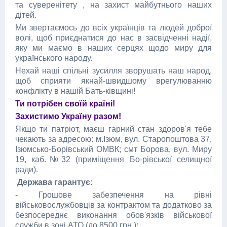
та суверенітету , на захист майбутнього наших
дітей.
Ми звертаємось до всіх українців та людей доброї
волі, щоб приєднатися до нас в засвідченні надії,
яку ми маємо в наших серцях щодо миру для
українського народу.
Нехай наші спільні зусилля зворушать наш народ,
щоб сприяти якнай-швидшому врегулюванню
конфлікту в нашій Бать-ківщині!
Ти потрібен своїй країні!
Захистимо Україну разом!
Якщо ти патріот, маєш гарний стан здоров'я тебе
чекають за адресою: м.Ізюм, вул. Старопоштова 37,
Ізюмсько-Борівський ОМВК; смт Борова, вул. Миру
19, каб.№32 (приміщення Бо-рівської селищної
ради).
Держава гарантує:
- Грошове забезпечення на рівні
військовослужбовців за контрактом та додатково за
безпосереднє виконання обов'язків військової
служби в зоні АТО (до 8500 грн.);