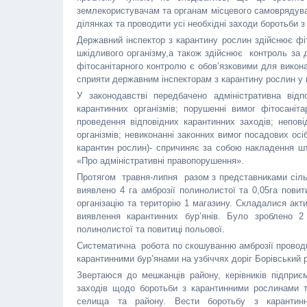
землекористувачам та органам місцевого самоврядува
ділянках та проводити усі необхідні заходи боротьби 
Державний інспектор з карантину рослин здійснює фіт
шкідливого організму,а також здійснює контроль за
фітосанітарного контролю є обов’язковими для викона
сприяти державним інспекторам з карантину рослин у 
У законодавстві передбачено адміністративна відп
карантинних організмів; порушенні вимог фітосаніт
проведення відповідних карантинних заходів; непов
організмів; невиконанні законних вимог посадових ос
карантин рослин)- спричиняє за собою накладення штр
«Про адміністративні правопорушення».
Протягом травня-липня разом з представниками сільс
виявлено 4 га амброзії полинолистої та 0,05га повит
організацію та територію 1 магазину. Складалися акт
виявлення карантинних бур’янів. Було зроблено 
полинолистої та повитиці польової.
Систематична робота по скошуванню амброзії провод
карантинними бур’янами на узбіччях доріг Борівський
Звертаюся до мешканців району, керівників підприєм
заходів щодо боротьби з карантинними рослинами т
селища та району. Вести боротьбу з карантинни