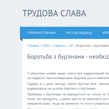
ТРУДОВА СЛАВА
ГОЛОВНА СТОРІНКА
ЛИСТ ДО РЕДАКЦІЇ
ФОТ
Головна
»
2016
»
Серпень
»
29
» Боротьба з бур’янами 
Боротьба з бур’янами - необхі
У минулому номері нашої газети був надрукований мат
на подвір’ях багатоповерхових будинків росте небезпе
Одразу ж у день виходу газети бур’яни біля магази
відреагували на за-клик боротися з бур’янами.
Проблема з бур’янами не вирішується не тільки на 14
полів, які орендують, а деякі просто не звертають на
знищення може, якщо не зупинити, то хоча б уповільн