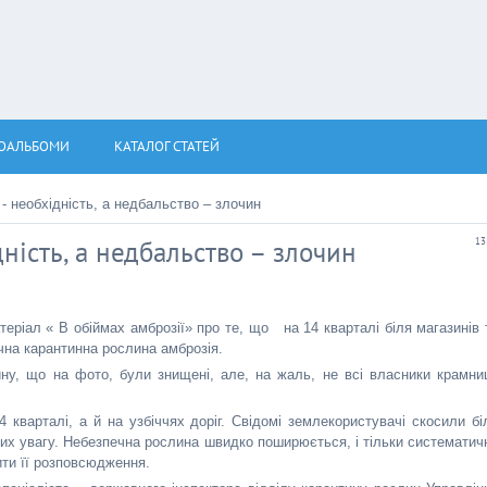
ОАЛЬБОМИ
КАТАЛОГ СТАТЕЙ
- необхідність, а недбальство – злочин
дність, а недбальство – злочин
13
еріал « В обіймах амброзії» про те, що на 14 кварталі біля магазинів 
чна карантинна рослина амброзія.
ну, що на фото, були знищені, але, на жаль, не всі власники крамни
 кварталі, а й на узбіччях доріг. Свідомі землекористувачі скосили бі
 них увагу. Небезпечна рослина швидко поширюється, і тільки систематич
ити її розповсюдження.