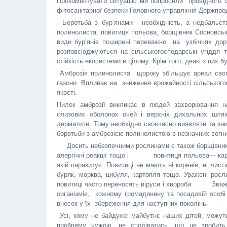
Прокоментувати ситуацію ми попросили провідного сп
фітосанітарної безпеки Головного управління Держпро
- Боротьба з бур’янами - необхідність, а недбальс
полинолиста, повитиця польова, борщівник Сосновсько
види бур’янів поширені переважно на узбіччях дорі
розповсюджуються на сільськогосподарські угіддя т
стійкість екосистеми в цілому. Крім того, деякі з цих бу
Амброзія полинолиста щороку збільшує ареал свого
газони. Впливає на зниження врожайності сільськогос
якості.
Пилок амброзії викликає в людей захворювання на 
слизових оболонок очей і верхніх дихальних шлях
дерматити. Тому необхідно своєчасно виявляти та з
боротьби з амброзією полинолистою в незначних вогни
Досить небезпечними рослинами є також борщівник Со
алергічні реакції тощо і повитиця польова— карант
якій паразитує. Повитиці не мають ні коренів, ні лис
буряк, морква, цибуля, картопля тощо. Уражені росли
повитиці часто переносять віруси і хвороби. Зважа
організмів, кожному громадянину та посадовій особ
внесок у їх збереження для наступних поколінь.
Усі, кому не байдуже майбутнє наших дітей, можуть
проблему чужою, не сподіватись, що це зробить 