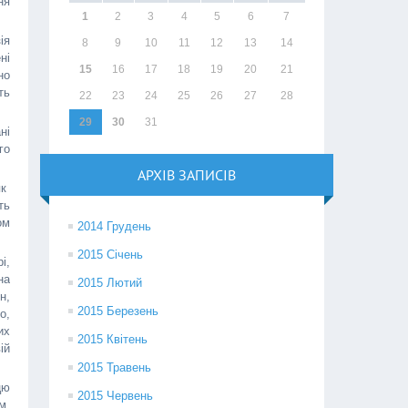
ня
1
2
3
4
5
6
7
ія
8
9
10
11
12
13
14
ні
15
16
17
18
19
20
21
но
ть
22
23
24
25
26
27
28
29
30
31
ні
го
АРХІВ ЗАПИСІВ
як
ть
ом
2014 Грудень
2015 Січень
і,
на
2015 Лютий
н,
2015 Березень
о,
их
2015 Квітень
ій
2015 Травень
цю
2015 Червень
м,