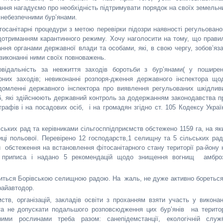
ння нагадуємо про необхідність підтримувати порядок на своїх земельн
з небезпечними бур’янами.
осанітарні процедури з метою перевірки підозри наявності регульовано
 дотриманням карантинного режиму. Хочу наголосити на тому, що прави
ння органами державної влади та особами, які, в свою чергу, зобов’яза
виконанні ними своїх повноважень.
овідальність за невжиття заходів боротьби з бур’янами( у поширен
арних заходів; невиконанні розпоря-дження державного інспектора що
ідомленні державного інспектора про виявлення регульованих шкідлив
іб, які здійснюють державний контроль за додержанням законодавства п
афів і на посадових осіб, і на громадян згідно ст. 105 Кодексу Украї
ьких рад та керівниками сільгосппідприємств обстежено 1159 га, на як
иці польової. Перевірено 12 господарств,1 селищну та 5 сільських рад
и обстеження на встановлення фітосанітарного стану території ра-йону 
2 приписа і надано 5 рекомендацій щодо знищення вогнищ амброз
иться Борівською селищною радою. На жаль, не дуже активно бореться
 райавтодор.
ств, організацій, закладів освіти з проханням взяти участь у виконан
а не допускати подальшого розповсюдження цих бур’янів на територ
ми рослинами треба разом: санепідемстанції, екологічній служб