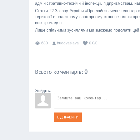
адміністративно-технічній інспекції, підприємствам, н
Стаття 22 Закону України «Про забезпечення санітарн
території в належному санітарному стані не тільки ор
всіх громадян.
Лише спільними зусиллями ми зможемо подолати цей 
680
trudovaslava
0.0
/
0
Всього коментарів
:
0
Увійдіть:
ВІДПРАВИТИ