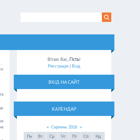
Вітаю Вас
,
Гість
!
Реєстрація
|
Вхід
:56
ВХІД НА САЙТ
та
ць
КАЛЕНДАР
ля
не
«
Серпень 2016
»
Пн
Вт
Ср
Чт
Пт
Сб
Нд