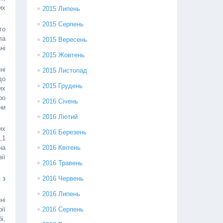
их
2015 Липень
2015 Серпень
го
ла
2015 Вересень
ні
2015 Жовтень
ні
2015 Листопад
до
2015 Грудень
их
ро
2016 Січень
ни
2016 Лютий
их
2016 Березень
,1
на
2016 Квітень
ії
2016 Травень
 з
2016 Червень
2016 Липень
ні
ії
2016 Серпень
і,