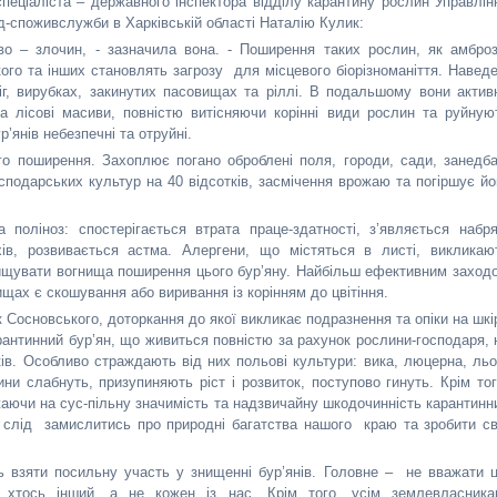
еціаліста – державного інспектора відділу карантину рослин Управлін
д-споживслужби в Харківській області Наталію Кулик:
тво – злочин, - зазначила вона. - Поширення таких рослин, як амброз
го та інших становлять загрозу для місцевого біорізноманіття. Наведе
г, вирубках, закинутих пасовищах та ріллі. В подальшому вони актив
а лісові масиви, повністю витісняючи корінні види рослин та руйную
р’янів небезпечні та отруйні.
 поширення. Захоплює погано оброблені поля, городи, сади, занедба
подарських культур на 40 відсотків, засмічення врожаю та погіршує йо
поліноз: спостерігається втрата праце-здатності, з’являється набр
ів, розвивається астма. Алергени, що містяться в листі, викликаю
нищувати вогнища поширення цього бур’яну. Найбільш ефективним заход
щах є скошування або виривання із корінням до цвітіння.
сновського, доторкання до якої викликає подразнення та опіки на шкір
инний бур’ян, що живиться повністю за рахунок рослини-господаря, 
тків. Особливо страждають від них польові культури: вика, люцерна, льо
ни слабнуть, призупиняють ріст і розвиток, поступово гинуть. Крім тог
ючи на сус-пільну значимість та надзвичайну шкодочинність карантинн
і слід замислитись про природні багатства нашого краю та зробити св
 взяти посильну участь у знищенні бур’янів. Головне – не вважати 
хтось інший, а не кожен із нас. Крім того, усім землевласника