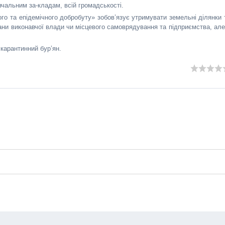
авчальним за-кладам, всій громадськості.
ого та епідемічного добробуту» зобов’язує утримувати земельні ділянки 
гани виконавчої влади чи місцевого самоврядування та підприємства, але
карантинний бур’ян.