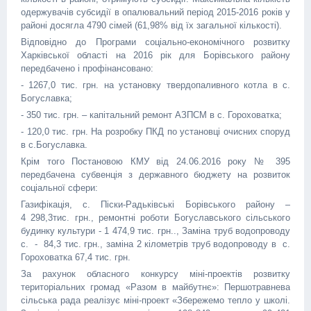
одержувачів субсидії в опалювальний період 2015-2016 років у
районі досягла 4790 сімей (61,98% від їх загальної кількості).
Відповідно до Програми соціально-економічного розвитку
Харківської області на 2016 рік для Борівського району
передбачено і профінансовано:
- 1267,0 тис. грн. на установку твердопаливного котла в с.
Богуславка;
- 350 тис. грн. – капітальний ремонт АЗПСМ в с. Гороховатка;
- 120,0 тис. грн. На розробку ПКД по установці очисних споруд
в с.Богуславка.
Крім того Постановою КМУ від 24.06.2016 року № 395
передбачена субвенція з державного бюджету на розвиток
соціальної сфери:
Газифікація, с. Піски-Радьківські Борівського району –
4 298,3тис. грн., ремонтні роботи Богуславського сільського
будинку культури - 1 474,9 тис. грн.., Заміна труб водопроводу
с. - 84,3 тис. грн., заміна 2 кілометрів труб водопроводу в с.
Гороховатка 67,4 тис. грн.
За рахунок обласного конкурсу міні-проектів розвитку
територіальних громад «Разом в майбутнє»: Першотравнева
сільська рада реалізує міні-проект «Збережемо тепло у школі.