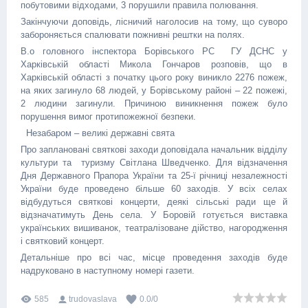
побутовими відходами, 3 порушили правила полювання.
Закінчуючи доповідь, лісничий наголосив на тому, що суворо
забороняється спалювати пожнивні рештки на полях.
В.о головного інспектора Борівського РС ГУ ДСНС у
Харківській області Микола Гончаров розповів, що в
Харківській області з початку цього року виникло 2276 пожеж,
на яких загинуло 68 людей, у Борівському районі – 22 пожежі,
2 людини загинули. Причиною виникнення пожеж було
порушення вимог протипожежної безпеки.
Незабаром – великі державні свята
Про заплановані святкові заходи доповідала начальник відділу
культури та туризму Світлана Шведченко. Для відзначення
Дня Державного Прапора України та 25-ї річниці незалежності
України буде проведено більше 60 заходів. У всіх селах
відбудуться святкові концерти, деякі сільські ради ще й
відзначатимуть День села. У Боровій готується виставка
українських вишиванок, театралізоване дійство, нагородження
і святковий концерт.
Детальніше про всі час, місце проведення заходів буде
надруковано в наступному номері газети.
585
trudovaslava
0.0
/
0