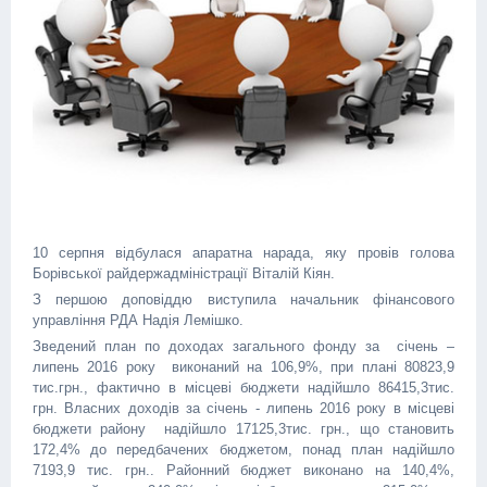
10 серпня відбулася апаратна нарада, яку провів голова
Борівської райдержадміністрації Віталій Кіян.
З першою доповіддю виступила начальник фінансового
управління РДА Надія Лемішко.
Зведений план по доходах загального фонду за січень –
липень 2016 року виконаний на 106,9%, при плані 80823,9
тис.грн., фактично в місцеві бюджети надійшло 86415,3тис.
грн. Власних доходів за січень - липень 2016 року в місцеві
бюджети району надійшло 17125,3тис. грн., що становить
172,4% до передбачених бюджетом, понад план надійшло
7193,9 тис. грн.. Районний бюджет виконано на 140,4%,