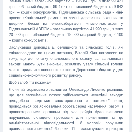
Заміна вікон» загальною вартістю – 198 842 грн. з яких 99 421
грн. - обласний бюджет, 89 479 грн. - місцевий бюджет та 9 942
грн. – кошти конкурсантів. Підлиманська сільська рада - міні-
проект «Капітальний ремонт по заміні дерев'яних віконних та
дверних блоків на енергозберігаючі міталопластикові у
Підлиманській АЗПСМ» загальною вартістю 41 990 грн., з яких
20 990 грн. - обласний бюджет 18 900 місцевий бюджет, 2 100
– кошти конкурсантів.
Заслухавши доповідача, селищного та сільських голів, які
співдоповідали по цьому питанню, Віталій Кіян наголосив на
тому, що до початку опалювального сезону всі заплановані
заходи мають бути виконані, особливу увагу сільські голови
мають приділити освоєнню коштів з Державного бюджету для
соціально-економічного розвитку району.
Щоб запобігти пожежам
Лісничий Борівського лісництва Олександр Лисенко розповів,
що для запобігання пожеж здійснюються необхідні заходи:
цілодобово ведеться спостереження з пожежної вежі,
проводиться роз’яснювальна робота серед населення, разом із
правоохоронними органами під час рейдів було виявлено
порушників, складено протоколи для притягнення їх до
адміністративної відповідальності. 8 чоловік порушили
правила протипожежної безпеки, 11 – засмічували територію