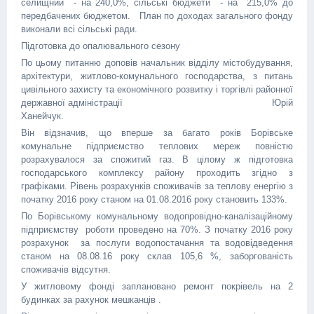
селищний - на 240,0%, сільські бюджети - на 215,0% до
передбачених бюджетом. План по доходах загального фонду
виконали всі сільські ради.
Підготовка до опалювального сезону
По цьому питанню доповів начальник відділу містобудування,
архітектури, житлово-комунального господарства, з питань
цивільного захисту та економічного розвитку і торгівлі районної
державної адміністрації Юрій
Ханейчук.
Він відзначив, що вперше за багато років Борівське
комунальне підприємство теплових мереж повністю
розрахувалося за спожитий газ. В цілому ж підготовка
господарського комплексу району проходить згідно з
графіками. Рівень розрахунків споживачів за теплову енергію з
початку 2016 року станом на 01.08.2016 року становить 133%.
По Борівському комунальному водопровідно-каналізаційному
підприємству роботи проведено на 70%. З початку 2016 року
розрахунок за послуги водопостачання та водовідведення
станом на 08.08.16 року склав 105,6 %, заборгованість
споживачів відсутня.
У житловому фонді заплановано ремонт покрівель на 2
будинках за рахунок мешканців .