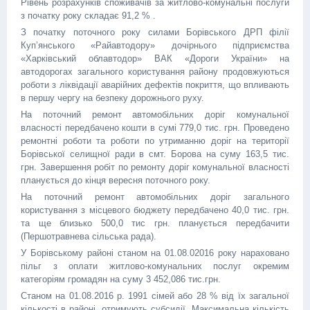
Рівень розрахунків споживачів за житлово-комунальні послуги
з початку року складає 91,2 % .
З початку поточного року силами Борівського ДРП філії
Куп’янського «Райавтодору» дочірнього підприємства
«Харківський облавтодор» ВАК «Дороги України» на
автодорогах загального користування району продовжуються
роботи з ліквідації аварійних дефектів покриття, що впливають
в першу чергу на безпеку дорожнього руху.
На поточний ремонт автомобільних доріг комунальної
власності передбачено кошти в сумі 779,0 тис. грн. Проведено
ремонтні роботи та роботи по утриманню доріг на території
Борівської селищної ради в смт. Борова на суму 163,5 тис.
грн. Завершення робіт по ремонту доріг комунальної власності
планується до кінця вересня поточного року.
На поточний ремонт автомобільних доріг загального
користування з місцевого бюджету передбачено 40,0 тис. грн.
та ще близько 500,0 тис грн. планується передбачити
(Першотравнева сільська рада).
У Борівському районі станом на 01.08.02016 року нараховано
пільг з оплати житлово-комунальних послуг окремим
категоріям громадян на суму 3 452,086 тис.грн.
Станом на 01.08.2016 р. 1991 сімей або 28 % від їх загальної
кількості в районі, отримують субсидії. Максимальна кількість