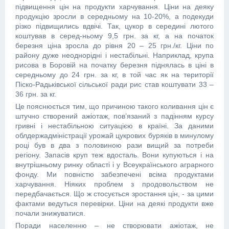
підвищення цін на продукти харчування. Ціни на деяку
продукцію зросли в середньому на 10-20%, а подекуди
різко підвищились вдвічі. Так, цукор в середині лютого
коштував в серед-ньому 9,5 грн. за кг, а на початок
березня ціна зросла до рівня 20 – 25 грн./кг. Ціни по
району дуже неоднорідні і нестабільні. Наприклад, крупа
рисова в Боровій на початку березня піднялась в ціні в
середньому до 24 грн. за кг, в той час як на території
Піско-Радьківської сільської ради рис став коштувати 33 –
36 грн. за кг.
Це пояснюється тим, що причиною такого коливання цін є
штучно створений ажіотаж, пов’язаний з падінням курсу
гривні і нестабільною ситуацією в країні. За даними
облдержадміністрації урожай цукрових буряків в минулому
році був в два з половиною рази вищий за потреби
регіону. Запасів круп теж вдосталь. Вони купуються і на
внутрішньому ринку області і у Всеукраїнського аграрного
фонду. Ми повністю забезпечені всіма продуктами
харчування. Ніяких проблем з продовольством не
передбачається. Що ж стосується зростання цін, - за цими
фактами ведуться перевірки. Ціни на деякі продукти вже
почали знижуватися.
Поради населенню – не створювати ажіотаж, не