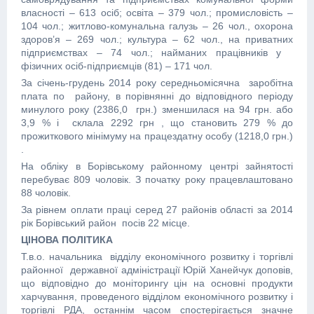
власності – 613 осіб; освіта – 379 чол.; промисловість –
104 чол.; житлово-комунальна галузь – 26 чол., охорона
здоров’я – 269 чол.; культура – 62 чол., на приватних
підприємствах – 74 чол.; найманих працівників у
фізичних осіб-підприємців (81) – 171 чол.
За січень-грудень 2014 року середньомісячна заробітна
плата по району, в порівнянні до відповідного періоду
минулого року (2386,0 грн.) зменшилася на 94 грн. або
3,9 % і склала 2292 грн , що становить 279 % до
прожиткового мінімуму на працездатну особу (1218,0 грн.)
.
На обліку в Борівському районному центрі зайнятості
перебуває 809 чоловік. З початку року працевлаштовано
88 чоловік.
За рівнем оплати праці серед 27 районів області за 2014
рік Борівський район посів 22 місце.
ЦІНОВА ПОЛІТИКА
Т.в.о. начальника відділу економічного розвитку і торгівлі
районної державної адміністрації Юрій Ханейчук доповів,
що відповідно до моніторингу цін на основні продукти
харчування, проведеного відділом економічного розвитку і
торгівлі РДА, останнім часом спостерігається значне