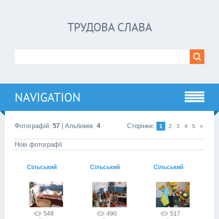
ТРУДОВА СЛАВА
NAVIGATION
Фотографій:
57
| Альбомів:
4
Сторінки
:
1
2
3
4
5
»
Нові фотографії
Сільський
Сільський
Сільський
клуб
клуб
клуб
06.08.2015
06.08.2015
06.08.2015
trudovaslava
trudovaslava
trudovaslava
548
490
517