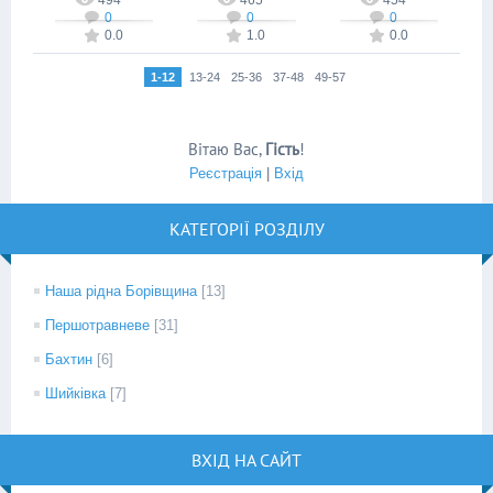
0
0
0
0.0
1.0
0.0
1-12
13-24
25-36
37-48
49-57
Вітаю Вас
,
Гість
!
Реєстрація
|
Вхід
КАТЕГОРІЇ РОЗДІЛУ
Наша рідна Борівщина
[13]
Першотравневе
[31]
Бахтин
[6]
Шийківка
[7]
ВХІД НА САЙТ