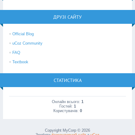
ДРУЗІ САЙТУ
Official Blog
uCoz Community
FAQ
Textbook
СТАТИСТИКА
Онлайн всього:
1
Гостей:
1
Користувачів:
0
Copyright MyCorp © 2026
Зробити
безкоштовний сайт
з
uCoz